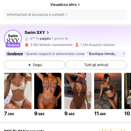
Visualizza altro
Informazioni di sicurezza e contatti
315K Follower
4.83
Swim SXY
d***e
pagato
1 giorno fa
K***M
segue
1 ore fa
3.3M Venduto recentemente
1.2M Acquisto ripetuto
315K Follower
4.83
Questo negozio è selezionato come
「Boutique trendy」
Segui
Tutti gli articoli
315K Follower
4.83
315K Follower
4.83
315K Follower
4.83
7
9
9
11
10
.59€
.98€
.48€
.48€
315K Follower
4.83