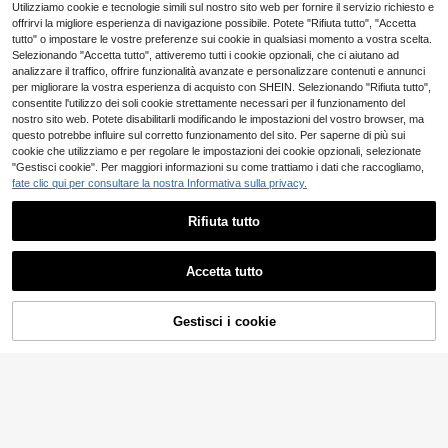
7
Utilizziamo cookie e tecnologie simili sul nostro sito web per fornire il servizio richiesto e
Swim Vcay Set bikini da donna esti
.82€
na scoperta, colore bianco
9
vo da spiaggia con stampa vintage
offrirvi la migliore esperienza di navigazione possibile. Potete "Rifiuta tutto", "Accetta
.98€
e scollo all'americana, 3 pezzi
tutto" o impostare le vostre preferenze sui cookie in qualsiasi momento a vostra scelta.
Selezionando "Accetta tutto", attiveremo tutti i cookie opzionali, che ci aiutano ad
analizzare il traffico, offrire funzionalità avanzate e personalizzare contenuti e annunci
per migliorare la vostra esperienza di acquisto con SHEIN. Selezionando "Rifiuta tutto",
consentite l'utilizzo dei soli cookie strettamente necessari per il funzionamento del
nostro sito web. Potete disabilitarli modificando le impostazioni del vostro browser, ma
questo potrebbe influire sul corretto funzionamento del sito. Per saperne di più sui
cookie che utilizziamo e per regolare le impostazioni dei cookie opzionali, selezionate
"Gestisci cookie". Per maggiori informazioni su come trattiamo i dati che raccogliamo,
fate clic qui per consultare la nostra Informativa sulla privacy.
Rifiuta tutto
Accetta tutto
15
Gestisci i cookie
AGGIUNGI AL CARRELLO
Swim Basics Costume da bagno a d
6
ue pezzi da donna, colore unito, sex
.42€
6.48€
#bikinivitaalta
y, per l'estate
Swim Mod Set di 2 pezzi di costum
8
e da bagno da donna, serie estiva d
.98€
olce, stampa a righe blu e marrone r
eversibile con bordo decorato con p
erline