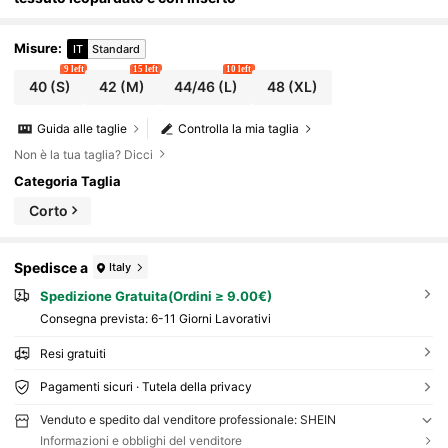
Misure
:
IT
Standard
9 left
15 left
10 left
40
(S)
42
(M)
44/46
(L)
48
(XL)
Guida alle taglie
Controlla la mia taglia
Non è la tua taglia? Dicci
Categoria Taglia
Corto
Spedisce a
Italy
Spedizione Gratuita(Ordini ≥ 9.00€)
Consegna prevista:
6-11 Giorni Lavorativi
Resi gratuiti
Pagamenti sicuri · Tutela della privacy
Venduto e spedito dal venditore professionale: SHEIN
Informazioni e obblighi del venditore