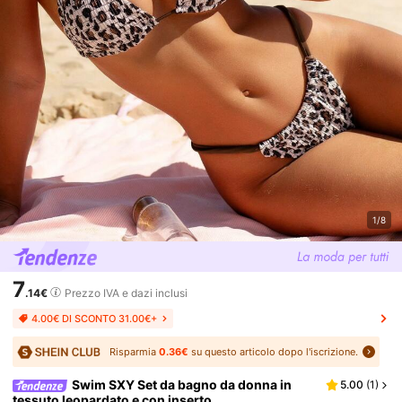
1/8
7
.14€
Prezzo IVA e dazi inclusi
4.00€ DI SCONTO 31.00€+
Risparmia
0.36€
su questo articolo dopo l'iscrizione.
Swim SXY Set da bagno da donna in
5.00
(
1
)
tessuto leopardato e con inserto