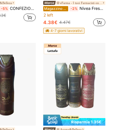
&Belleza
eFarma - I tuoi Farmacisti online
CONFEZIONE DA 3 UNITÀ - DEODORANTI PER DONNA - FACHAR BIANCO 200 ML, FACHAR NERO ARGENTO 200 ML, FACHAR EXTRAIT ORO 200 ML - LATTAFA SET DA 3 UNITÀ
Nivea Fresh Natural Deodorante Spray Antitraspirante Protezione 48h 150 ml
-5%
Magazzino EU
-2%
2 left
63€
4.38€
4.47€
4-7 giorni lavorativi
Risparmia 1.35€
&Belleza
Aroma&Belleza