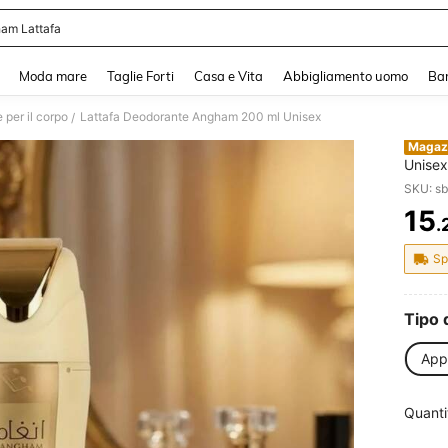
am Lattafa
and down arrow keys to navigate search Recente ricerca and Cerca e Trova. Pres
Moda mare
Taglie Forti
Casa e Vita
Abbigliamento uomo
Ba
per il corpo
Lattafa Deodorante Angham 200 ml Unisex
/
Magaz
Unisex
SKU: s
15
.
PR
Sp
Tipo 
App
Quanti