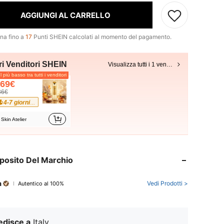
AGGIUNGI AL CARRELLO
na fino a
17
Punti SHEIN calcolati al momento del pagamento.
ri Venditori SHEIN
Visualizza tutti i 1 venditori
l più basso tra tutti i venditori
.69€
36€
4-7 giorni lavorativi
Skin Atelier
posito Del Marchio
a
Vedi Prodotti >
Autentico al 100%
edisce a
Italy