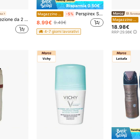
Risparmia 0.50€
Perspirex Strong - Antitraspirante Roll-on 20 ml
za
Aroma
Magazzino EU
-5%
+ deodorante Yara rose 500ml Lattafa, set deodorante floreale e deodorante per ambienti arabo Yara rose NUOVO
Magazzino EU
8.99€
9.49€
18.98€
4-7 giorni lavorativi
RRP:
29.98€