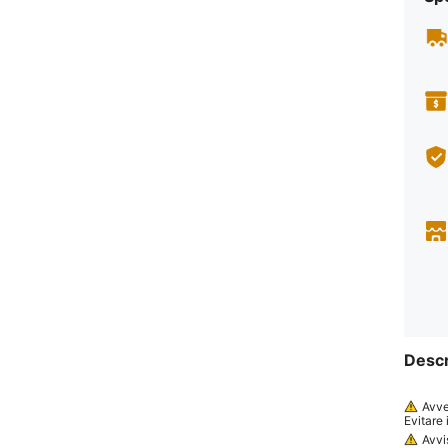
Descr
Avve
Evitare 
mpere l'
Avvi