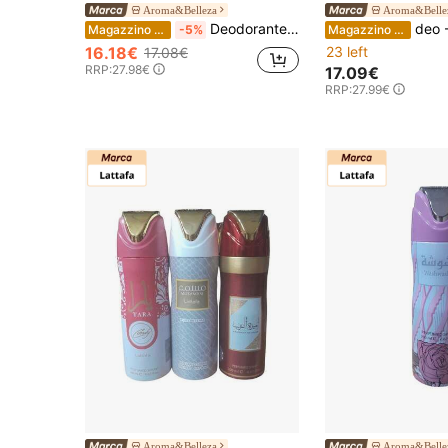
Aroma&Belleza
Aroma&Belle
Deodorante Lattafa per donna Oud Mood 200 ml Spray profumato con aroma esclusivo e design elegante
deo - Ana abiyedh R
Magazzino EU
-5%
Magazzino EU
16.18€
23 left
17.08€
RRP:
27.98€
17.09€
RRP:
27.99€
Aroma&Belleza
Aroma&Belle