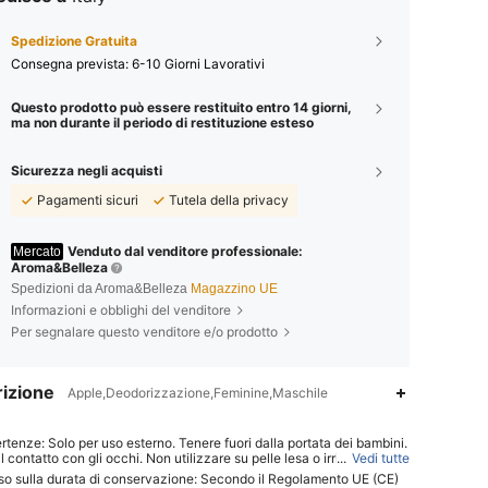
Spedizione Gratuita
Consegna prevista:
6-10 Giorni Lavorativi
Questo prodotto può essere restituito entro 14 giorni,
ma non durante il periodo di restituzione esteso
Sicurezza negli acquisti
Pagamenti sicuri
Tutela della privacy
Venduto dal venditore professionale:
Mercato
Aroma&Belleza
Spedizioni da Aroma&Belleza
Magazzino UE
Informazioni e obblighi del venditore
Per segnalare questo venditore e/o prodotto
izione
Apple,Deodorizzazione,Feminine,Maschile
rtenze: Solo per uso esterno. Tenere fuori dalla portata dei bambini.
il contatto con gli occhi. Non utilizzare su pelle lesa o irritata. Interro
...
Vedi tutte
uso in caso di irritazione.
so sulla durata di conservazione: Secondo il Regolamento UE (CE)