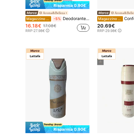
Risparmia 0.90€
Aroma&Belleza
Aroma&Belle
Deodorante per donna - Yara Candy 200 ml - Lattafa
Confezione da 2 unità deodorante per ambienti 
Magazzino EU
-5%
Magazzino EU
16.18€
20.69€
17.08€
RRP:
27.98€
RRP:
29.98€
Risparmia 0.90€