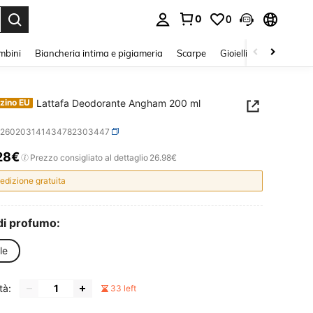
0
0
s Enter to select.
mbini
Biancheria intima e pigiameria
Scarpe
Gioielli E Accessori
Lattafa Deodorante Angham 200 ml
zino EU
b260203141434782303447
28€
ICE AND AVAILABILITY
Prezzo consigliato al dettaglio
26.98€
edizione gratuita
di profumo:
le
tà:
33 left