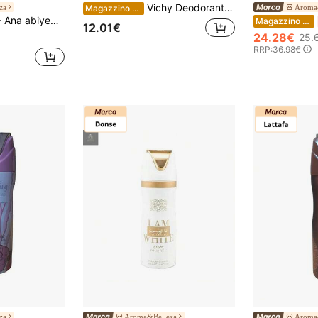
Vichy Deodorante per il corpo
za
Aroma
Magazzino EU
ouge 200 ml - I am white LATTAFA -perfume
Magazzino EU
12.01€
24.28€
25.
RRP:
36.98€
za
Aroma&Belleza
Aroma