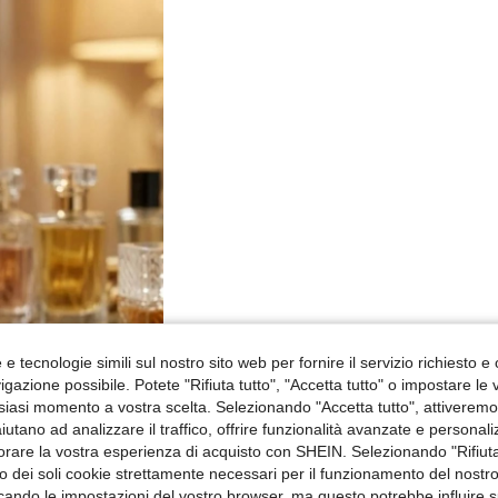
e tecnologie simili sul nostro sito web per fornire il servizio richiesto e o
gazione possibile. Potete "Rifiuta tutto", "Accetta tutto" o impostare le
siasi momento a vostra scelta. Selezionando "Accetta tutto", attiveremo t
aiutano ad analizzare il traffico, offrire funzionalità avanzate e personal
orare la vostra esperienza di acquisto con SHEIN. Selezionando "Rifiuta
zzo dei soli cookie strettamente necessari per il funzionamento del nostr
ficando le impostazioni del vostro browser, ma questo potrebbe influire s