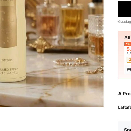
Guadag
Alt
I
5
8.
A Pro
Lattaf
Sp