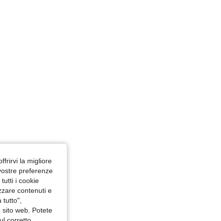
ffrirvi la migliore
 vostre preferenze
utti i cookie
izzare contenuti e
 tutto",
o sito web. Potete
ul corretto