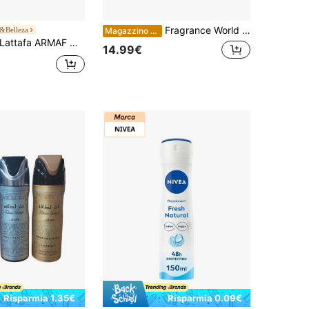
Fragrance World Mega - Spray deodorante per il corpo 200 ml
&Belleza
Magazzino EU
Lattafa ARMAF ODYSSEY DEODORANTE UNISEX - DUBAI CHOCOLAT 200 ML - ARMAF
14.99€
Risparmia 1.35€
Risparmia 0.09€