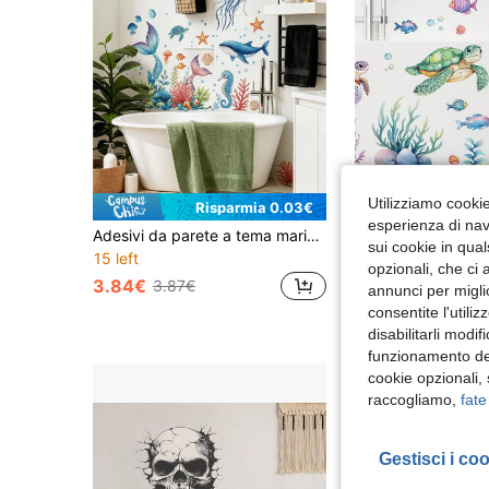
Utilizziamo cookie 
Risparmia 0.03€
esperienza di navi
Adesivi da parete a tema marino con elementi di medusa / sirena / tartaruga marina / balena, adatti per stile Ins, stile nordico, stile marino e altri stili di decorazione per la casa. Adesivi decorativi da parete in PVC impermeabile, autoadesivi e rimovibili per bagno / vasca da bagno.
sui cookie in qual
15 left
3.48€
opzionali, che ci 
3.84€
3.87€
annunci per migli
consentite l'utili
disabilitarli modi
funzionamento del
cookie opzionali,
raccogliamo,
fate
Gestisci i co