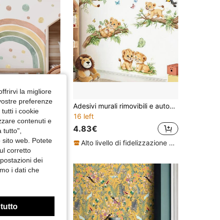
4.89
53
1.1K
4.89
53
1.1K
ffrirvi la migliore
 vostre preferenze
1 set Adesivo da parete in PVC, adesivo da parete a motivo arcobaleno cartoni animati per decorazione domestica, adesivi, adesivo da parete, decalcomania in vinile per decorazioni domestiche, articoli per decorazioni primaverili per rinnovare la tua casa, adesivi per decorazioni Rama
Adesivi murali rimovibili e autoadesivi di animali, decalcomanie da parete di leoni selvatici della giungla, in materiale vinilico impermeabile, adatti per camera dei bambini, asilo nido, camera da letto, sala giochi, aula, decorazione della casa
utti i cookie
16 left
izzare contenuti e
4.83€
 tutto",
o sito web. Potete
Alto livello di fidelizzazione dei clienti
ul corretto
mpostazioni dei
mo i dati che
 tutto