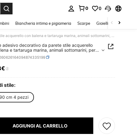
0
0
s Enter to select.
mbini
Biancheria intima e pigiameria
Scarpe
Gioielli E Accessori
Grande adesivo decorativo da parete stile acquerello con balena e tartaruga marina, animali sottomarini, per intera parete
 adesivo decorativo da parete stile acquerello
lena e tartaruga marina, animali sottomarini, per
 parete
r260626164094874335199
8€
ICE AND AVAILABILITY
i stile:
90 cm 4 pezzi
t
AGGIUNGI AL CARRELLO