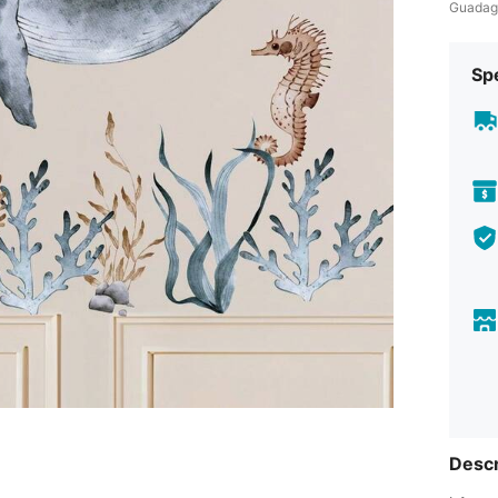
Guadag
Sp
Descr