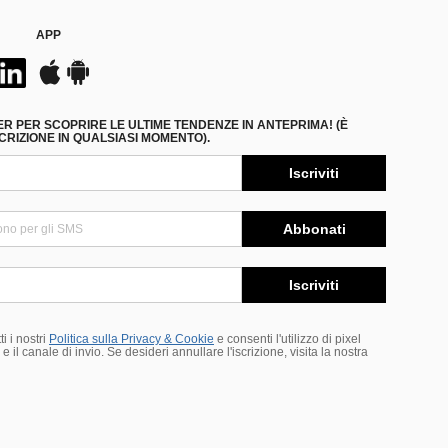
APP
ER PER SCOPRIRE LE ULTIME TENDENZE IN ANTEPRIMA! (È
RIZIONE IN QUALSIASI MOMENTO).
Iscriviti
Abbonati
Iscriviti
i i nostri
Politica sulla Privacy & Cookie
e consenti l'utilizzo di pixel
 il canale di invio. Se desideri annullare l'iscrizione, visita la nostra