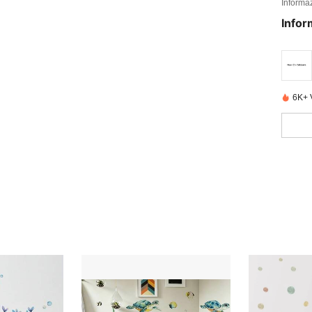
Informaz
Infor
6K+ 