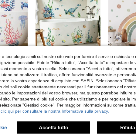
e tecnologie simili sul nostro sito web per fornire il servizio richiesto e o
gazione possibile. Potete "Rifiuta tutto", "Accetta tutto" o impostare le
1 pezzo Adesivo rimovibile impermeabile in vinile con medusa, pesce, conchiglia, elementi marini, con tartaruga, per decorazione di bagno e toilette, adesivi per coperchi del water, decorazione da bagno rimovibile, adesivi autoadesivi, accessori per la casa, decalcomanie in vinile per decorazione domestica, decorazione primaverile, per rendere la tua casa ancora più nuova, adesivi per decorazione natalizia, regali di compleanno e laurea, decorazione da parete per camera da letto, soggiorno, casa
1 Set 2 pezzi Adesivi murali a tema marino, tartaruga marina e alghe; rimovibili, autoadesivi, impermeabili in PVC; adatti per camere da letto, bagni, vasche da bagno, camerette per bambini e decorazione della casa.
siasi momento a vostra scelta. Selezionando "Accetta tutto", attiveremo t
18 left
17 left
aiutano ad analizzare il traffico, offrire funzionalità avanzate e personal
4.74€
4.98€
orare la vostra esperienza di acquisto con SHEIN. Selezionando "Rifiuta
zzo dei soli cookie strettamente necessari per il funzionamento del nostr
ficando le impostazioni del vostro browser, ma questo potrebbe influire s
 sito. Per saperne di più sui cookie che utilizziamo e per regolare le i
 selezionate "Gestisci cookie". Per maggiori informazioni su come trattia
 clic qui per consultare la nostra Informativa sulla privacy.
okie
Accetta tutto
Rifiuta