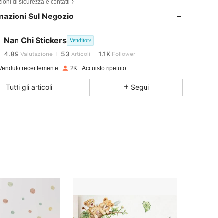
ioni di sicurezza e contatti
mazioni Sul Negozio
4.89
53
1.1K
Nan Chi Stickers
Venditore
4.89
53
1.1K
Valutazione
Articoli
Follower
Venduto recentemente
2K+ Acquisto ripetuto
4.89
53
1.1K
Tutti gli articoli
Segui
4.89
53
1.1K
4.89
53
1.1K
4.89
53
1.1K
4.89
53
1.1K