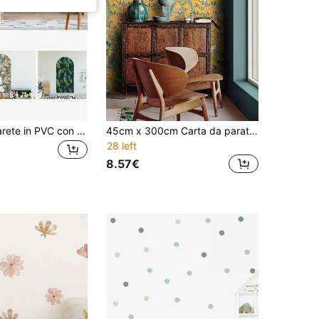
Adesivo da parete in PVC con motivo animale ad arco bohémien, 1 pezzo | Carta da parati autoadesiva per soggiorno, camera da letto e decorazione della casa, finitura semiopaca, installazione multifaccettata
45cm x 300cm Carta da parati adesiva vintage con motivo di uccelli, foglie e fiori, rimovibile e impermeabile
28 left
8.57€