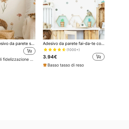
SURELIFE Adesivo da parete stile bohémien con motivo floreale, decorazione da camera da letto e soggiorno in stile acquerello, adesivo in PVC rimovibile, opera d'arte da parete, adesivo, decalcomania da parete, adesivo in vinile, decorazione per la casa, decorazione primaverile, rinnovo della casa, adesivo decorativo Rama, regalo per compleanni e lauree, decalcomania da parete, decorazione per la stanza, decorazione per la casa, carta da parati
Adesivo da parete fai-da-te con stampa a pois, decalcomania da parete in PVC autoadesiva per decorazione della casa, adesivi, decalcomania da parete, decalcomania in vinile per decorazioni domestiche, articoli per decorazioni primaverili per rinnovare la tua casa, adesivi decorativi per feste, regali per compleanni e lauree
(1000+)
3.94€
Alto livello di fidelizzazione dei clienti
Basso tasso di reso