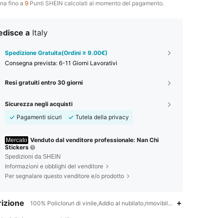
na fino a
9
Punti SHEIN calcolati al momento del pagamento.
edisce a
Italy
Spedizione Gratuita(Ordini ≥ 9.00€)
Consegna prevista:
6-11 Giorni Lavorativi
Resi gratuiti entro 30 giorni
Sicurezza negli acquisti
Pagamenti sicuri
Tutela della privacy
Venduto dal venditore professionale: Nan Chi
Mercato
Stickers
Spedizioni da SHEIN
Informazioni e obblighi del venditore
Per segnalare questo venditore e/o prodotto
izione
100% Policloruri di vinile,Addio al nubilato,rimovibile,Antimacchia,Riut
4.89
53
1.1K