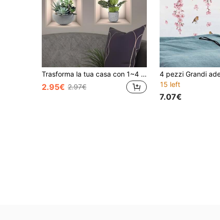
Trasforma la tua casa con 1~4 pezzi di adesivi murali verdi per piante, decorazione domestica, adesivi impermeabili - perfetti per soggiorno, camera da letto, matrimonio, compleanno e altro!, adesivi, adesivi murali, adesivi in vinile per decorazioni domestiche, articoli per decorazioni primaverili per rinnovare la tua casa, adesivi decorativi per feste, regali di laurea
15 left
2.95€
2.97€
7.07€