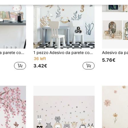
1 pezzo Adesivo da parete con elefante e coniglio carini e a fumetti, in lettura, rimovibile per camera da letto, soggiorno, camera dei bambini, scuola
1 pezzo Adesivo da parete con animali e mondo sottomarino, decorazione da parete per camera, decalcomania per camera da letto, soggiorno, ingresso, sfondo murale, abbellimento da parete impermeabile, anti-olio, autoadesivo e rimovibile, per camera, casa, parete, bagno, decorazione camera da letto.
36 left
5.76€
3.42€