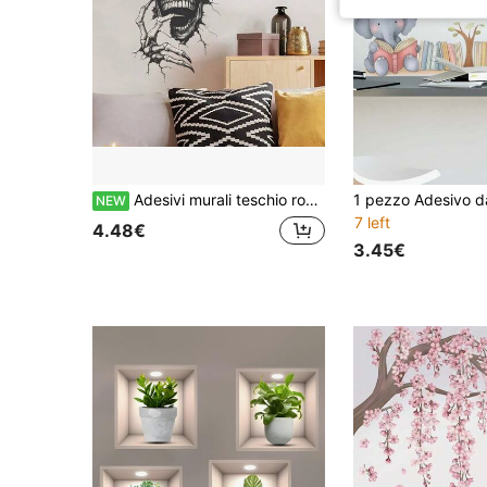
Adesivi murali teschio rosa scheletro scuro e terrificante, stile orrore, per festa di Ognissanti, decorazione per bagno, camera da letto, soggiorno
NEW
7 left
4.48€
3.45€