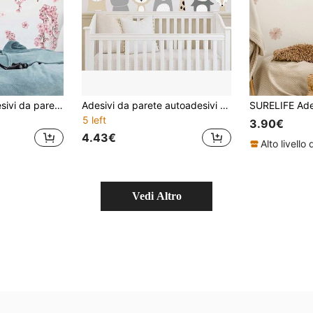
4 pezzi Grandi adesivi da parete rosa con rami di ciliegio e uccelli, albero di ciliegio con volpe, coniglio, riccio, farfalla e piccoli animali, adesivi in vinile rimovibili e autoadesivi fai-da-te, adatti per soggiorno, camera da letto, parete TV, corridoio, camera dei bambini, adesivi decorativi per pareti domestiche calde
Adesivi da parete autoadesivi con animali sorridenti carini, stile cartoni animati INS, decorazioni per camera dei bambini e asilo
5 left
3.90€
4.43€
Vedi Altro