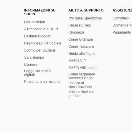
INFORMAZIONI SU
AIUTO & SUPPORTO
ASSISTENZ
SHEIN
Info sulla Spedizione
Contattaci
Dati societari
Recesso/Resi
Domande fr
A Proposito di SHEIN
Rimborso
Pagamento 
Fashion Blogger
Come Ordinare
Responsabilità Sociale
Come Tracciare
Sconto per Studenti
Guida alle Taglie
Sala stampa
SHEIN VIP
Carriera
SHEIN Affiliazione
Legge sui servizi
Come segnalare
digitali
contenuti illegali
Presentare un reclamo
Politica di
classificazione
​Informazioni sul
prodotto