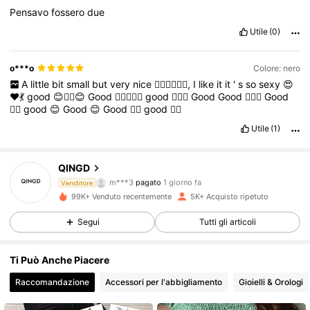
aspettative
.
Lo
ricomprerei
sicuramente
e
lo
consiglio
a
chi
Pensavo
fossero
due
cerca
un
effetto
realistico
e
una
buona
resistenza
nel
tempo
.
Utile
(0)
o***o
Colore: nero
A
little
bit
small
but
very
nice
👍🏻🙂👍🏻🙂,
I
like
it
it
'
s
so
sexy
😍
❤️💃
good
😊👍🏻😊
Good
👍🏻😊👍🏻
good
👍🏻😊
Good
Good
👍🏻😊
Good
👍🏻
good
😊
Good
😊
Good
👍🏻
good
👍🏻
Utile
(1)
QINGD
1.2K Follower
4.67
m***3
pagato
1 giorno fa
Venditore
99K+ Venduto recentemente
5K+ Acquisto ripetuto
1.2K Follower
4.67
Segui
Tutti gli articoli
Ti Può Anche Piacere
1.2K Follower
4.67
Raccomandazione
Accessori per l'abbigliamento
Gioielli & Orologi
1.2K Follower
4.67