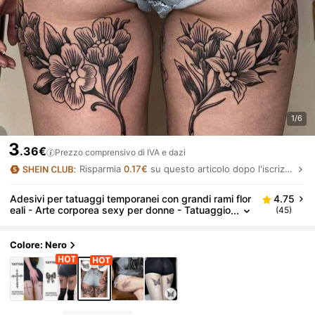
1/6
3
.36€
Prezzo comprensivo di IVA e dazi
Risparmia
0.17€
su questo articolo dopo l'iscrizione.
Adesivi per tatuaggi temporanei con grandi rami flor
4.75
eali - Arte corporea sexy per donne - Tatuaggio
(45)
impermeabile - Dura 3-7 giorni, design floreale r
ealistico, adatto per petto e cosce delle donne, fest
e, performance, fotografia, accessori per feste, ade
Colore: Nero
sivi di alta qualità, essenziale per eventi festivi