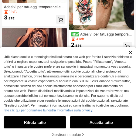
Adesivi per tatuaggi temporanei e i
mpermeabili, con disegno di rose, a
1 left
datti per braccia, cosce e altre zon
3
.87€
e. Adatti per festival, eventi o uso q
uotidiano, durano 3-7 giorni, imper
meabili e resistenti al sudore
Adesivi per tatuaggi temporan
NEW
ei di grandi dimensioni per uomini e
4 left
donne, motivo colorato di rose, serp
2
.88€
enti e fiori, tatuaggi finti impermeabi
li, durano 2-5 giorni, coprono le cica
trici, possono essere utilizzati su br
Utilizziamo cookie e tecnologie simili sul nostro sito web per fornire il servizio richiesto e
accia, polsi, gambe, vita, collo, man
offrirvi la migliore esperienza di navigazione possibile. Potete "Rifiuta tutto", "Accetta
i, adatti per feste, regali, vacanze
tutto" o impostare le vostre preferenze sui cookie in qualsiasi momento a vostra scelta.
Selezionando "Accetta tutto", attiveremo tutti i cookie opzionali, che ci aiutano ad
analizzare il traffico, offrire funzionalità avanzate e personalizzare contenuti e annunci
per migliorare la vostra esperienza di acquisto con SHEIN. Selezionando "Rifiuta tutto",
consentite l'utilizzo dei soli cookie strettamente necessari per il funzionamento del
Risparmia 0.03€
nostro sito web. Potete disabilitarli modificando le impostazioni del vostro browser, ma
questo potrebbe influire sul corretto funzionamento del sito. Per saperne di più sui
1 foglio di tatuaggi temporanei per b
cookie che utilizziamo e per regolare le impostazioni dei cookie opzionali, selezionate
raccio con motivi floreali, impermea
#2 Bestseller
in Occidentale Tatuaggi temporanei
"Gestisci cookie". Per maggiori informazioni su come trattiamo i dati che raccogliamo,
bili e di lunga durata, ideali per feste
2
.95€
-1%
2.98€
fate clic qui per consultare la nostra Informativa sulla privacy.
4
Rifiuta tutto
Accetta tutto
Tatuaggi temporanei, adesivi per tat
3
uaggi impermeabili e duraturi, tatua
.35€
ggi finti non riflettenti, accessori per
Gestisci i cookie
AGGIUNGI AL CARRELLO