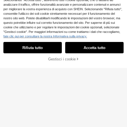
Selezionando "Accetta tutto", attiveremo tutti i cookie opzionali, che ci aiutano ad
analizzare il traffico, offrire funzionalità avanzate e personalizzare contenuti e annunci
per migliorare la vostra esperienza di acquisto con SHEIN. Selezionando "Rifiuta tutto",
consentite l'utilizzo dei soli cookie strettamente necessari per il funzionamento del
nostro sito web. Potete disabilitarli modificando le impostazioni del vostro browser, ma
questo potrebbe influire sul corretto funzionamento del sito. Per saperne di più sui
cookie che utilizziamo e per regolare le impostazioni dei cookie opzionali, selezionate
"Gestisci cookie". Per maggiori informazioni su come trattiamo i dati che raccogliamo,
fate clic qui per consultare la nostra Informativa sulla privacy.
Rifiuta tutto
Accetta tutto
AGGIUNGI AL
Gestisci i cookie
COMPRA ORA
CARRELLO