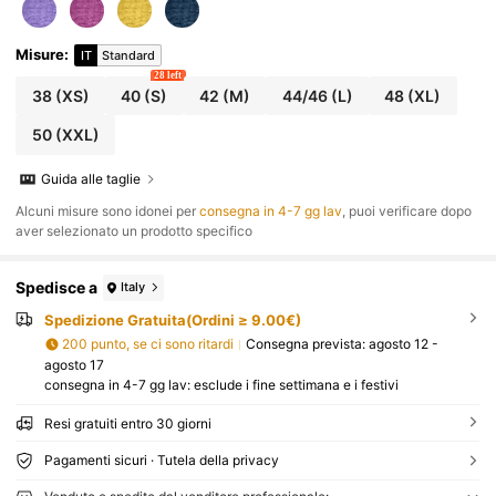
Misure
:
IT
Standard
28 left
38
(XS)
40
(S)
42
(M)
44/46
(L)
48
(XL)
50
(XXL)
Guida alle taglie
Alcuni misure sono idonei per
consegna in 4-7 gg lav
, puoi verificare dopo
aver selezionato un prodotto specifico
Spedisce a
Italy
Spedizione Gratuita(Ordini ≥ 9.00€)
200 punto, se ci sono ritardi
Consegna prevista:
agosto 12 -
agosto 17
consegna in 4-7 gg lav: esclude i fine settimana e i festivi
Resi gratuiti entro 30 giorni
Pagamenti sicuri · Tutela della privacy