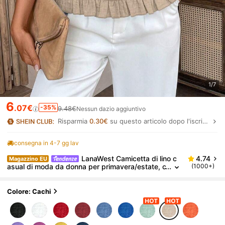
1/7
6
.07€
-35%
9.48€
Nessun dazio aggiuntivo
Risparmia
0.30€
su questo articolo dopo l'iscrizione.
consegna in 4-7 gg lav
LanaWest Camicetta di lino c
4.74
Magazzino EU
asual di moda da donna per primavera/estate, c
(1000+)
on maniche a palloncino, collo tondo, tessuto bl
u intrecciato con dettagli di volant sulle maniche e
l'orlo, adatta per le vacanze
Colore: Cachi