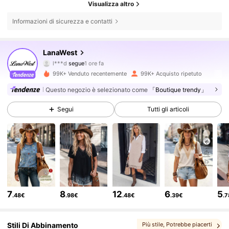
Visualizza altro
Informazioni di sicurezza e contatti
133K Follower
4.77
LanaWest
l***d
segue
1 ore fa
v***9
sta navigando
133K Follower
4.77
99K+ Venduto recentemente
99K+ Acquisto ripetuto
Questo negozio è selezionato come
「Boutique trendy」
133K Follower
4.77
Segui
Tutti gli articoli
133K Follower
4.77
133K Follower
4.77
7
8
12
6
5
.48€
.98€
.48€
.39€
.
133K Follower
4.77
Stili Di Abbinamento
Più stile
, Potrebbe piacerti