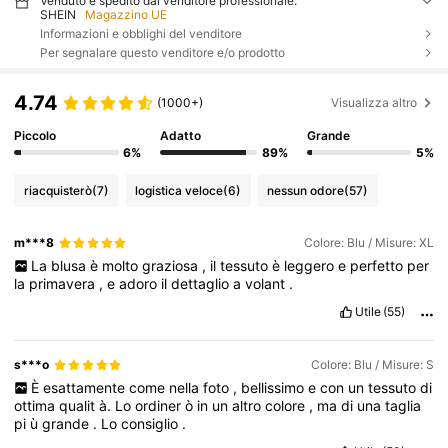
Venduto e spedito dal venditore professionale:
SHEIN
Magazzino UE
Informazioni e obblighi del venditore
Per segnalare questo venditore e/o prodotto
4.74
(1000+)
Visualizza altro
Piccolo
Adatto
Grande
6%
89%
5%
riacquisterò
(7)
logistica veloce
(6)
nessun odore
(57)
m***8
Colore: Blu / Misure: XL
La
blusa
è
molto
graziosa
,
il
tessuto
è
leggero
e
perfetto
per
la
primavera
,
e
adoro
il
dettaglio
a
volant
.
Utile
(55)
s***o
Colore: Blu / Misure: S
È
esattamente
come
nella
foto
,
bellissimo
e
con
un
tessuto
di
ottima
qualit
à.
Lo
ordiner
ò
in
un
altro
colore
,
ma
di
una
taglia
pi
ù
grande
.
Lo
consiglio
.