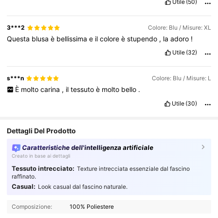
Utile
(50)
3***2
Colore: Blu / Misure: XL
Questa
blusa
è
bellissima
e
il
colore
è
stupendo
,
la
adoro
!
Utile
(32)
s***n
Colore: Blu / Misure: L
È
molto
carina
,
il
tessuto
è
molto
bello
.
Utile
(30)
Dettagli Del Prodotto
Caratteristiche dell'intelligenza artificiale
Creato in base ai dettagli
Tessuto intrecciato:
Texture intrecciata essenziale dal fascino
raffinato.
Casual:
Look casual dal fascino naturale.
Composizione:
100% Poliestere