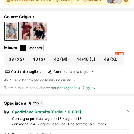
unno inverno
Colore: Grigio
Misure
:
IT
Standard
35 left
38
(XS)
40
(S)
42
(M)
44/46
(L)
48
(XL)
Guida alle taglie
Controlla la mia taglia
95%
lo ha trovato della misura giusta
Tutte le misure sono idonee per
consegna in 4-7 gg lav
Spedisce a
Italy
Spedizione Gratuita(Ordini ≥ 9.00€)
Consegna prevista:
agosto 13 - agosto 18
consegna in 4-7 gg lav: esclude i fine settimana e i festivi