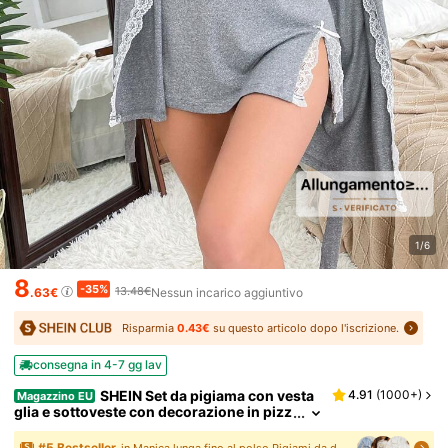
1/6
8
-35%
13.48€
.63€
Nessun incarico aggiuntivo
Risparmia
0.43€
su questo articolo dopo l'iscrizione.
consegna in 4-7 gg lav
SHEIN Set da pigiama con vesta
4.91
(
1000+
)
Magazzino EU
glia e sottoveste con decorazione in pizz
o, stile dolce Y2K, abbigliamento da nott
e da donna per la stagione delle vacanze, aut
#
5
Bestseller
in Manica lunga fino al polso Pigiami da donna