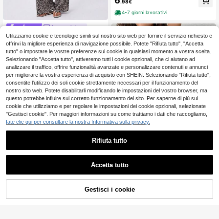
6
.98€
nna, adatto per l\'estate
4-7 giorni lavorativi
Loungeista
Utilizziamo cookie e tecnologie simili sul nostro sito web per fornire il servizio richiesto e
Loungeista 2 pezzi Set pigiam
NEW
a con canotta sexy + pantaloni con
offrirvi la migliore esperienza di navigazione possibile. Potete "Rifiuta tutto", "Accetta
11
.50€
stampa leopardata
tutto" o impostare le vostre preferenze sui cookie in qualsiasi momento a vostra scelta.
Selezionando "Accetta tutto", attiveremo tutti i cookie opzionali, che ci aiutano ad
analizzare il traffico, offrire funzionalità avanzate e personalizzare contenuti e annunci
per migliorare la vostra esperienza di acquisto con SHEIN. Selezionando "Rifiuta tutto",
consentite l'utilizzo dei soli cookie strettamente necessari per il funzionamento del
nostro sito web. Potete disabilitarli modificando le impostazioni del vostro browser, ma
questo potrebbe influire sul corretto funzionamento del sito. Per saperne di più sui
cookie che utilizziamo e per regolare le impostazioni dei cookie opzionali, selezionate
"Gestisci cookie". Per maggiori informazioni su come trattiamo i dati che raccogliamo,
fate clic qui per consultare la nostra Informativa sulla privacy.
Rifiuta tutto
5
Accetta tutto
DUSKBASE Vestaglia
Magazzino EU
da notte con pizzo
4
.71€
-40%
7.98€
Gestisci i cookie
COMPRA ORA
AGGIUNGI AL CARRELLO
4-7 giorni lavorativi
#tonogrigio
HautHeat Camicia da
Magazzino EU