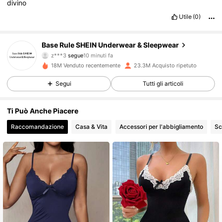
divino
Utile
(0)
1.1M Follower
4.87
Base Rule SHEIN Underwear & Sleepwear
z***3
segue
10 minuti fa
g***8
sta navigando
1.1M Follower
4.87
18M Venduto recentemente
23.3M Acquisto ripetuto
Segui
Tutti gli articoli
1.1M Follower
4.87
Ti Può Anche Piacere
Raccomandazione
Casa & Vita
Accessori per l'abbigliamento
Sc
1.1M Follower
4.87
1.1M Follower
4.87
1.1M Follower
4.87