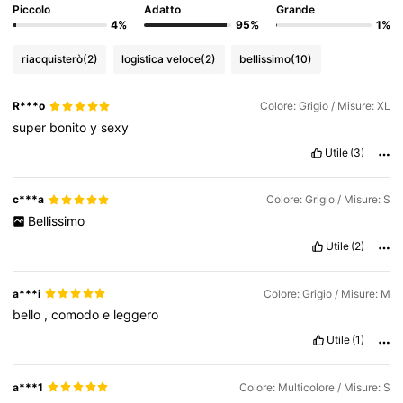
Piccolo
Adatto
Grande
4%
95%
1%
riacquisterò
(2)
logistica veloce
(2)
bellissimo
(10)
R***o
Colore: Grigio / Misure: XL
super
bonito
y
sexy
Utile
(3)
c***a
Colore: Grigio / Misure: S
Bellissimo
Utile
(2)
a***i
Colore: Grigio / Misure: M
bello
,
comodo
e
leggero
Utile
(1)
a***1
Colore: Multicolore / Misure: S