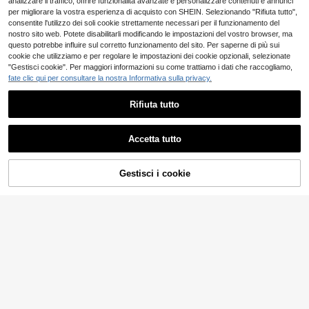
analizzare il traffico, offrire funzionalità avanzate e personalizzare contenuti e annunci
endido
per migliorare la vostra esperienza di acquisto con SHEIN. Selezionando "Rifiuta tutto",
consentite l'utilizzo dei soli cookie strettamente necessari per il funzionamento del
nostro sito web. Potete disabilitarli modificando le impostazioni del vostro browser, ma
questo potrebbe influire sul corretto funzionamento del sito. Per saperne di più sui
cookie che utilizziamo e per regolare le impostazioni dei cookie opzionali, selezionate
"Gestisci cookie". Per maggiori informazioni su come trattiamo i dati che raccogliamo,
fate clic qui per consultare la nostra Informativa sulla privacy.
Rifiuta tutto
Accetta tutto
Gestisci i cookie
AGGIUNGI AL CARRELLO
35
4
Collana sexy da donna in pizzo ner
Swim Vcay
o con perline, stile halter, casual per
8
Swim Vcay Set bikini da donna nero
.98€
spiaggia e vacanza, adatta per biki
in pizzo primavera/estate 2026, top
9
ni e costumi da bagno, per feste e r
.98€
bandeau con spalline sottili e slip tri
aduni, primavera/estate, abbigliame
angolo a vita alta, set minimalista e
nto da resort
sexy per vacanze e spiaggia