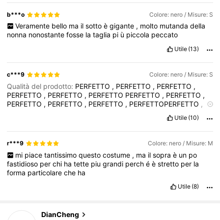
b***o
Colore: nero / Misure: S
Veramente
bello
ma
il
sotto
è
gigante
,
molto
mutanda
della
nonna
nonostante
fosse
la
taglia
pi
ù
piccola
peccato
Utile
(13)
c***9
Colore: nero / Misure: S
Qualità del prodotto:
PERFETTO
,
PERFETTO
,
PERFETTO
,
PERFETTO
,
PERFETTO
,
PERFETTO
PERFETTO
,
PERFETTO
,
PERFETTO
,
PERFETTO
,
PERFETTO
,
PERFETTOPERFETTO
,
PERFETTO
,
PERFETTO
,
PERFETTO
,
PERFETTO
,
PERFETTO
Utile
(10)
PERFETTO
,
PERFETTO
,
PERFETTO
,
PERFETTO
,
PERFETTO
,
PERFETTOPERFETTO
,
PERFETTO
,
PERFETTO
,
PERFETTO
,
PERFETTO
,
PERFETTO
PERFETTO
,
PERFETTO
,
PERFETTO
,
r***9
Colore: nero / Misure: M
PERFETTO
,
PERFETTO
,
PERFETTOPERFETTO
,
PERFETTO
,
mi
piace
tantissimo
questo
costume
,
ma
il
sopra
è
un
po
PERFETTO
,
PERFETTO
,
PERFETTO
,
PERFETTO
PERFETTO
,
fastidioso
per
chi
ha
tette
piu
grandi
perch
é
è
stretto
per
la
PERFETTO
,
PERFETTO
,
PERFETTO
,
PERFETTO
,
PERFETTO
forma
particolare
che
ha
Fedele alle immagini del prodotto:
PERFETTO
,
PERFETTO
,
PERFETTO
,
PERFETTO
,
PERFETTO
,
PERFETTO
PERFETTO
,
Utile
(8)
PERFETTO
,
PERFETTO
,
PERFETTO
,
PERFETTO
,
PERFETTOPERFETTO
,
PERFETTO
,
PERFETTO
,
PERFETTO
,
227 Follower
4.76
PERFETTO
,
PERFETTO
PERFETTO
,
PERFETTO
,
PERFETTO
,
DianCheng
PERFETTO
,
PERFETTO
,
PERFETTOPERFETTO
,
PERFETTO
,