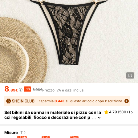
1/5
8
-1%
8.98€
.89€
Prezzo IVA e dazi inclusi
Risparmia
0.44€
su questo articolo dopo l'iscrizione.
Set bikini da donna in materiale di pizzo con la
4.79
(
500+
)
cci regolabili, fiocco e decorazione con p
erle, adatto per vacanze estive in spiaggi
a, colore nero
Misure
IT
17 left
3 left
7 left