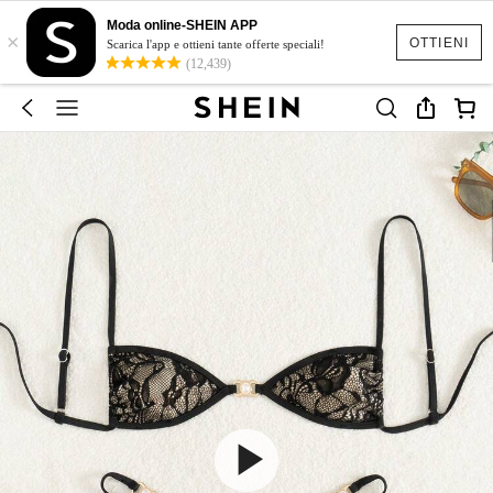
Moda online-SHEIN APP
×
OTTIENI
Scarica l'app e ottieni tante offerte speciali!
(12,439)