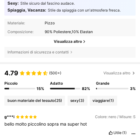
Sexy:
Stile sicuro dal fascino audace.
Spiaggia, Vacanza:
Stile da spiaggia con un'atmosfera fresca.
Materiale:
Pizzo
Composizione:
90% Poliestere,10% Elastan
Visualizza altro
Informazioni di sicurezza e contatti
4.79
(500+)
Visualizza altro
Piccolo
Adatto
Grande
15%
82%
3%
buon materiale del tessuto
(25)
sexy
(3)
viaggiare
(1)
g***i
Colore: nero / Misure: S
bello
molto
piccolino
sopra
ma
super
hot
Utile
(1)