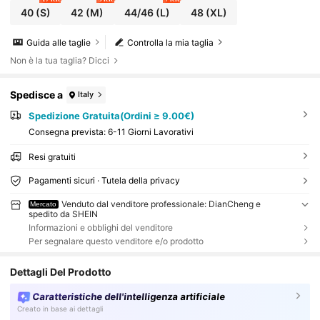
40
(S)
42
(M)
44/46
(L)
48
(XL)
Guida alle taglie
Controlla la mia taglia
Non è la tua taglia? Dicci
Spedisce a
Italy
Spedizione Gratuita(Ordini ≥ 9.00€)
Consegna prevista:
6-11 Giorni Lavorativi
Resi gratuiti
Pagamenti sicuri · Tutela della privacy
Venduto dal venditore professionale: DianCheng e
Mercato
spedito da SHEIN
Informazioni e obblighi del venditore
Per segnalare questo venditore e/o prodotto
Dettagli Del Prodotto
Caratteristiche dell'intelligenza artificiale
Creato in base ai dettagli