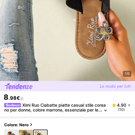
1/6
8
.98€
Ximi Ruo Ciabatte piatte casual stile corea
4.90
no per donne, colore marrone, essenziale per le
(10)
vacanze, punta aperta, sandali romani intreccia
ti, adatti per primavera, estate, spiaggia
Colore: Nero