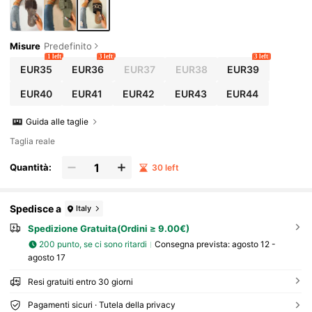
Misure
Predefinito
1 left
3 left
3 left
EUR35
EUR36
EUR37
EUR38
EUR39
EUR40
EUR41
EUR42
EUR43
EUR44
Guida alle taglie
Taglia reale
Quantità:
30 left
Spedisce a
Italy
Spedizione Gratuita(Ordini ≥ 9.00€)
200 punto, se ci sono ritardi
Consegna prevista:
agosto 12 -
agosto 17
Resi gratuiti entro 30 giorni
Pagamenti sicuri · Tutela della privacy