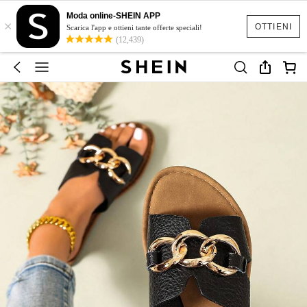
Moda online-SHEIN APP
×
OTTIENI
Scarica l'app e ottieni tante offerte speciali!
(12,439)