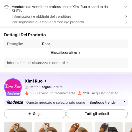
Venduto dal venditore professionale: Ximi Ruo e spedito da
SHEIN
Informazioni e obblighi del venditore
Per segnalare questo venditore e/o prodotto
Dettagli Del Prodotto
Dettaglio:
Rosa
Visualizza altro
Informazioni di sicurezza e contatti
42K Follower
4.85
Ximi Ruo
r***m
sta navigando
42K Follower
4.85
999K+ Venduto recentemente
99K+ Acquisto ripetuto
Questo negozio è selezionato come
「Boutique trendy」
42K Follower
4.85
Segui
Tutti gli articoli
42K Follower
4.85