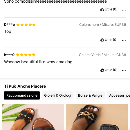
Sono
comodissimeeeeeeeeeeeeeeeeeeeeeeeeeeeeee
42K Follower
4.85
Utile
(0)
D***e
Colore: nero / Misure: EUR39
Top
Utile
(0)
h***0
Colore: Verde / Misure: CN38
Woooow
beautiful
like
wow
amazing
Utile
(0)
Ti Può Anche Piacere
Raccomandazione
Gioielli & Orologi
Borse & Valigie
Accessori pe