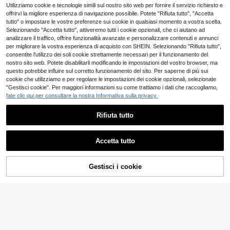
e, viola, argento, marrone, stampa l
ale per le vacanze, scarpe da donn
9
Utilizziamo cookie e tecnologie simili sul nostro sito web per fornire il servizio richiesto e
eopardata, essenziale per le vacan
a, sandali con punta aperta per prim
.21€
offrirvi la migliore esperienza di navigazione possibile. Potete "Rifiuta tutto", "Accetta
ze
avera ed estate, adatte per abiti
4-7 giorni lavorativi
tutto" o impostare le vostre preferenze sui cookie in qualsiasi momento a vostra scelta.
Selezionando "Accetta tutto", attiveremo tutti i cookie opzionali, che ci aiutano ad
analizzare il traffico, offrire funzionalità avanzate e personalizzare contenuti e annunci
per migliorare la vostra esperienza di acquisto con SHEIN. Selezionando "Rifiuta tutto",
consentite l'utilizzo dei soli cookie strettamente necessari per il funzionamento del
nostro sito web. Potete disabilitarli modificando le impostazioni del vostro browser, ma
questo potrebbe influire sul corretto funzionamento del sito. Per saperne di più sui
cookie che utilizziamo e per regolare le impostazioni dei cookie opzionali, selezionate
"Gestisci cookie". Per maggiori informazioni su come trattiamo i dati che raccogliamo,
fate clic qui per consultare la nostra Informativa sulla privacy.
Rifiuta tutto
Accetta tutto
Gestisci i cookie
AGGIUNGI AL CARRELLO