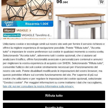
96
.36€
5 Cm
5
Risparmia 1.00€
VASAGLE
VASAGLE Tavolino da
Magazzino EU
Caffè Rotondo, Set di 2 Tavolini ad I
#5 Bestseller
in Spedizione rapida Tavolini da divano
ncastro, Stile Vintage Industriale, Pi
41
Utilizziamo cookie e tecnologie simili sul nostro sito web per fornire il servizio richiesto e
ano Rimovibile, Struttura in Acciaio,
.49€
-2%
42.49€
offrirvi la migliore esperienza di navigazione possibile. Potete "Rifiuta tutto", "Accetta
Adatto per Soggiorno, Greige e Ner
4-7 giorni lavorativi
tutto" o impostare le vostre preferenze sui cookie in qualsiasi momento a vostra scelta.
o/Marrone Vintage e Nero/Bianco e
Nero/Nero/Marrone Miele e Bianco
Selezionando "Accetta tutto", attiveremo tutti i cookie opzionali, che ci aiutano ad
Nuvola/Bianco Neve e Bianco Nuv
analizzare il traffico, offrire funzionalità avanzate e personalizzare contenuti e annunci
ola
per migliorare la vostra esperienza di acquisto con SHEIN. Selezionando "Rifiuta tutto",
MuHaven
consentite l'utilizzo dei soli cookie strettamente necessari per il funzionamento del
vidaXL 2 Stück Satzti
Magazzino EU
nostro sito web. Potete disabilitarli modificando le impostazioni del vostro browser, ma
sche Weiß Massivholz Panama-Kie
86
.82€
questo potrebbe influire sul corretto funzionamento del sito. Per saperne di più sui
fer
cookie che utilizziamo e per regolare le impostazioni dei cookie opzionali, selezionate
"Gestisci cookie". Per maggiori informazioni su come trattiamo i dati che raccogliamo,
fate clic qui per consultare la nostra Informativa sulla privacy.
Rifiuta tutto
Accetta tutto