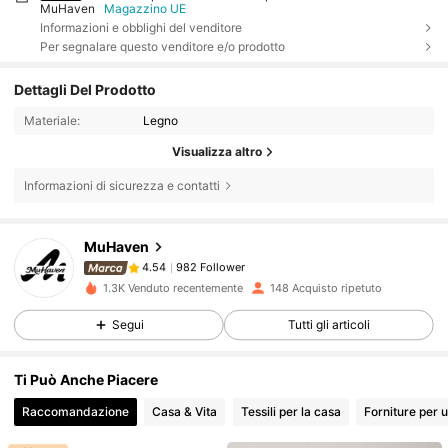
MuHaven
Magazzino UE
Informazioni e obblighi del venditore
Per segnalare questo venditore e/o prodotto
Dettagli Del Prodotto
Materiale:
Legno
Visualizza altro
Informazioni di sicurezza e contatti
982 Follower
4.54
MuHaven
982 Follower
4.54
r***9
segue
10 ore fa
1.3K Venduto recentemente
148 Acquisto ripetuto
982 Follower
4.54
Segui
Tutti gli articoli
982 Follower
4.54
Ti Può Anche Piacere
Raccomandazione
Casa & Vita
Tessili per la casa
Forniture per u
982 Follower
4.54