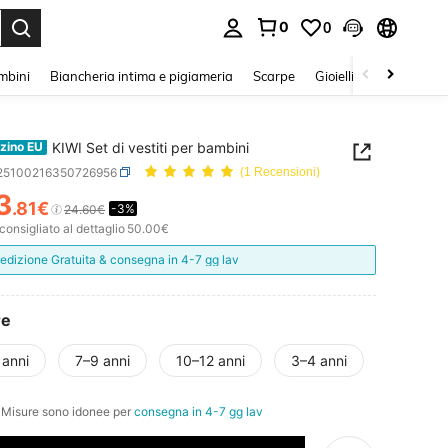
0
0
s Enter to select.
mbini
Biancheria intima e pigiameria
Scarpe
Gioielli E Accessori
KIWI Set di vestiti per bambini
zino EU
l25100216350726956
(1 Recensioni)
3
.81€
-3%
24.60€
ICE AND AVAILABILITY
onsigliato al dettaglio
50.00€
edizione Gratuita & consegna in 4-7 gg lav
re
 anni
7–9 anni
10–12 anni
3–4 anni
e Misure sono idonee per
consegna in 4-7 gg lav