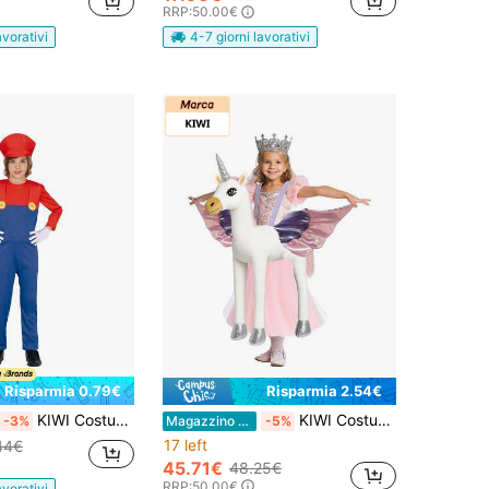
RRP:
50.00€
avorativi
4-7 giorni lavorativi
Risparmia 0.79€
Risparmia 2.54€
KIWI Costume da musicista macchinista per bambini, vestito colorato con dettagli divertenti e facile da indossare, ideale per feste, giochi di ruolo e travestimenti tematici, disponibile in più taglie per divertimento in ogni occasione
KIWI Costume da Unicorno per bambine, Fantasia magica e colorata, Costume da fata con ali e corona, Ideale per feste, Halloween e divertimento in movimento, disponibile in diverse taglie
-3%
Magazzino EU
-5%
17 left
44€
45.71€
48.25€
RRP:
50.00€
avorativi