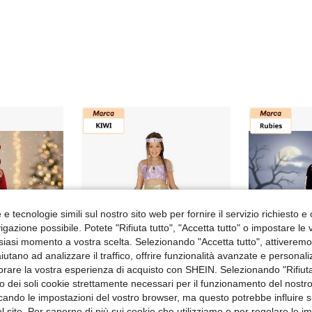
e tecnologie simili sul nostro sito web per fornire il servizio richiesto e o
gazione possibile. Potete "Rifiuta tutto", "Accetta tutto" o impostare le
siasi momento a vostra scelta. Selezionando "Accetta tutto", attiveremo t
aiutano ad analizzare il traffico, offrire funzionalità avanzate e personal
orare la vostra esperienza di acquisto con SHEIN. Selezionando "Rifiuta
zzo dei soli cookie strettamente necessari per il funzionamento del nostr
parmia 1.72€
Risparmia 1.76€
ficando le impostazioni del vostro browser, ma questo potrebbe influire s
 sito. Per saperne di più sui cookie che utilizziamo e per regolare le i