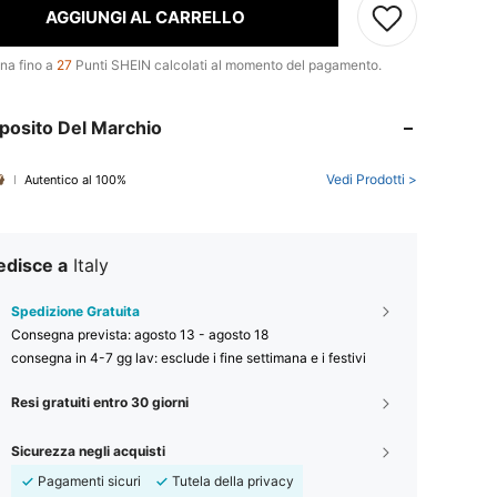
AGGIUNGI AL CARRELLO
na fino a
27
Punti SHEIN calcolati al momento del pagamento.
posito Del Marchio
Vedi Prodotti >
Autentico al 100%
edisce a
Italy
Spedizione Gratuita
Consegna prevista:
agosto 13 - agosto 18
consegna in 4-7 gg lav: esclude i fine settimana e i festivi
Resi gratuiti entro 30 giorni
Sicurezza negli acquisti
Pagamenti sicuri
Tutela della privacy