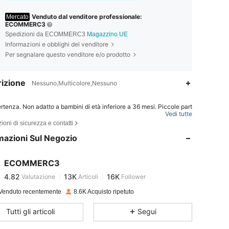
Venduto dal venditore professionale:
Mercato
ECOMMERC3
Spedizioni da ECOMMERC3
Magazzino UE
Informazioni e obblighi del venditore
Per segnalare questo venditore e/o prodotto
izione
Nessuno,Multicolore,Nessuno
rtenza. Non adatto a bambini di età inferiore a 36 mesi. Piccole part
Vedi tutte
4.82
13K
16K
ioni di sicurezza e contatti
rtenza. Solo per uso domestico.
mazioni Sul Negozio
4.82
13K
16K
ECOMMERC3
4.82
13K
16K
Valutazione
Articoli
Follower
Venduto recentemente
8.6K Acquisto ripetuto
4.82
13K
16K
Tutti gli articoli
Segui