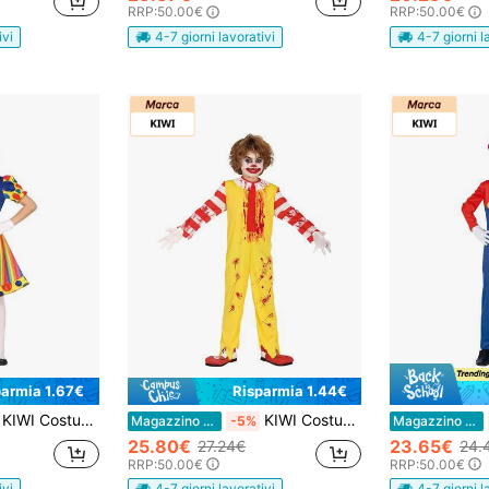
RRP:
50.00€
RRP:
50.00€
ivi
4-7 giorni lavorativi
4-7 giorni l
parmia 1.67€
Risparmia 1.44€
KIWI Costume da clown per bambini in quattro taglie, costume colorato per feste a tema e celebrazioni infantili, ideale per divertimento, storie e spettacoli divertenti
KIWI Costume da clown per bambini, vestito di clown colorato con design di circo e risate, perfetto per feste a tema, Halloween, spettacoli scolastici e celebrazioni divertenti in più taglie
Magazzino EU
-5%
Magazzino EU
25.80€
23.65€
27.24€
24.
RRP:
50.00€
RRP:
50.00€
ivi
4-7 giorni lavorativi
4-7 giorni l