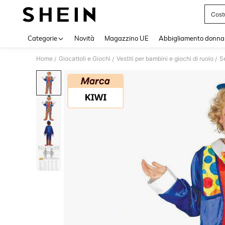
Cost
Use up 
Categorie
Novità
Magazzino UE
Abbigliamento donna
Home
Giocattoli e Giochi
Vestiti per bambini e giochi di ruolo
S
/
/
/