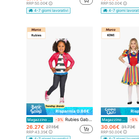
RRP:
50.00€
RRP:
50.00€
4-7 giorni lavorativi
4-7 giorni lavorat
Risparmia 0.88€
Ris
Rubies Gabby's Dollhouse Set Costumi Bambino - Licenza Ufficiale Personaggi La Casa De Muñecas De Gabby - Dettagli Colorati e Brillanti, Design Autentico - Set Costumi - Perfetto per Feste e Carnevale - Facile da Indossare e Rimuovere, Tessuto Confortevole e Leggero
Magazzino EU
-3%
Magazzino EU
-5%
26.27€
30.06€
27.15€
31.73€
RRP:
43.35€
RRP:
50.00€
4-7 giorni lavorativi
4-7 giorni lavorat