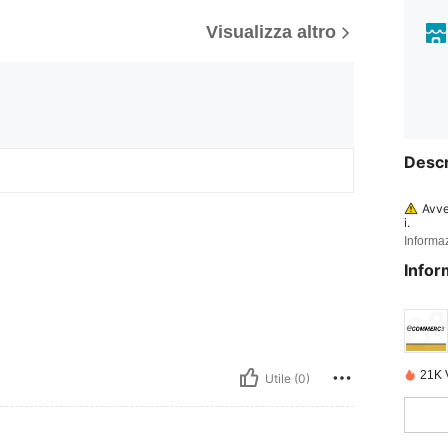
Visualizza altro
Descr
Avve
i.
Informaz
Avve
Infor
21K 
Utile (0)