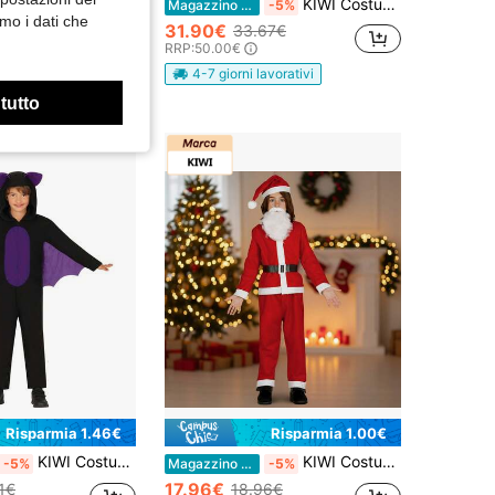
bies Warner Bros Costume Scheletro per Bambini e Bambine, Costume Divertente e Spaventoso con Design Realistico di Ossa e Teschio, Ideale per Halloween e Feste in Maschera
KIWI Costume da Jason Voorhees per Bambini - Bambola da Hockey per Ragazzi e Ragazze, Costume Fantasy di Serie Horror con Maschera e Machete, Disponibile in Diverse Taglie, Perfetto per Halloween e Feste a Tema
Magazzino EU
-5%
mo i dati che
31.90€
33.67€
RRP:
50.00€
avorativi
4-7 giorni lavorativi
 tutto
Risparmia 1.46€
Risparmia 1.00€
KIWI Costume da Pipistrello per Bambini in Diversi Tagli, Costume Animale con Cappuccio e Ali che Evidenzia il Suo Design Attraente, Ideale per Feste, Celebrazioni e Divertimento in Famiglia
KIWI Costume di Babbo Natale per Bambini, Costume di Natale Completo, Comodo e Festoso con Cappello, Barba, Cintura e Completo Rosso Tradizionale, Ideale per Feste di Natale e Celebrazioni
-5%
Magazzino EU
-5%
17.96€
1€
18.96€