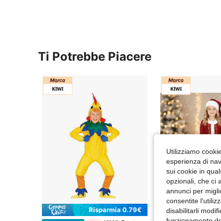
Ti Potrebbe Piacere
Utilizziamo cookie 
esperienza di navi
sui cookie in qual
opzionali, che ci 
annunci per migli
consentite l'utili
Risparmia 0.79€
Ris
disabilitarli modi
funzionamento del