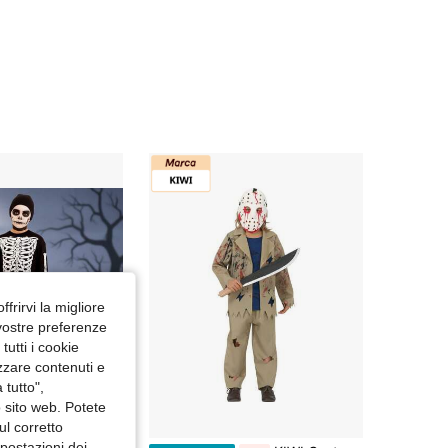
4.82
13K
16K
4.82
13K
16K
4.82
13K
16K
4.82
13K
16K
4.82
13K
16K
ffrirvi la migliore
4.82
13K
16K
 vostre preferenze
utti i cookie
izzare contenuti e
 tutto",
o sito web. Potete
ul corretto
mpostazioni dei