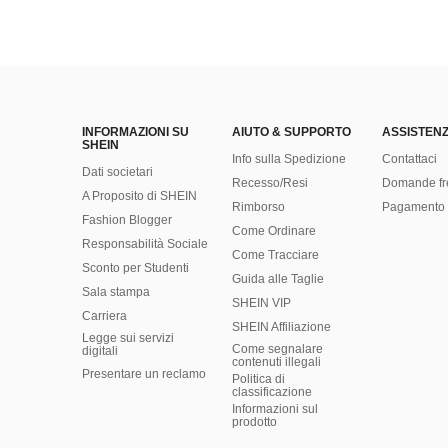
INFORMAZIONI SU
AIUTO & SUPPORTO
ASSISTENZ
SHEIN
Info sulla Spedizione
Contattaci
Dati societari
Recesso/Resi
Domande fr
A Proposito di SHEIN
Rimborso
Pagamento 
Fashion Blogger
Come Ordinare
Responsabilità Sociale
Come Tracciare
Sconto per Studenti
Guida alle Taglie
Sala stampa
SHEIN VIP
Carriera
SHEIN Affiliazione
Legge sui servizi
Come segnalare
digitali
contenuti illegali
Presentare un reclamo
Politica di
classificazione
​Informazioni sul
prodotto