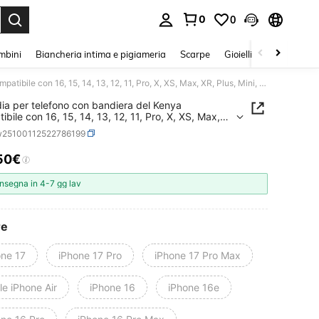
0
0
s Enter to select.
mbini
Biancheria intima e pigiameria
Scarpe
Gioielli E Accessori
Custodia per telefono con bandiera del Kenya compatibile con 16, 15, 14, 13, 12, 11, Pro, X, XS, Max, XR, Plus, Mini, in morbida silicone nera antiurto TPU, compatibile con 17, 17 Pro, 17 Pro Max
ia per telefono con bandiera del Kenya
ibile con 16, 15, 14, 13, 12, 11, Pro, X, XS, Max,
s, Mini, in morbida silicone nera antiurto TPU,
w25100112522786199
ibile con 17, 17 Pro, 17 Pro Max
50€
ICE AND AVAILABILITY
nsegna in 4-7 gg lav
re
one 17
iPhone 17 Pro
iPhone 17 Pro Max
e iPhone Air
iPhone 16
iPhone 16e