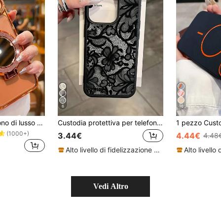
6
16
Custodia per telefono di lusso con strass scintillanti e paillettes, supporto per telefono, protezione per lenti placcata in oro rosa, custodia anti-caduta con specchio per trucco, compatibile con iPhone 17 Pro Max, 17 Pro, 17, 16 Pro Max, 15, 14 Plus, 13, 12 Pro Max, 11, 17 Air, custodia protettiva anti-caduta di alta qualità, regalo per feste
Custodia protettiva per telefono in TPU nero con pizzo, antiurto, 1 pezzo, con pizzo TPU, motivo floreale dipinto, texture opaca effetto litchi, copertura totale, compatibile con 11 12 13 14 15 16 17 Pro Max, regalo primaverile, regalo di compleanno, regalo di anniversario, estetica
(1000+)
3.44€
4.44€
4.48
Alto livello di fidelizzazione dei clienti
Vedi Altro