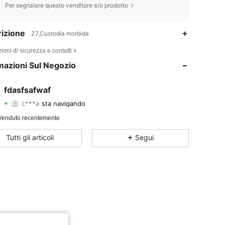
Per segnalare questo venditore e/o prodotto
izione
Z7,Custodia morbida
4.70
1
79
ioni di sicurezza e contatti
4.70
1
79
mazioni Sul Negozio
4.70
1
79
fdasfsafwaf
L***e
sta navigando
4.70
1
79
Valutazione
Articoli
Follower
Venduto recentemente
4.70
1
79
Tutti gli articoli
Segui
4.70
1
79
4.70
1
79
4.70
1
79
4.70
1
79