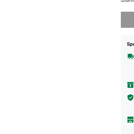
Quanti
Ci dispi
Sp