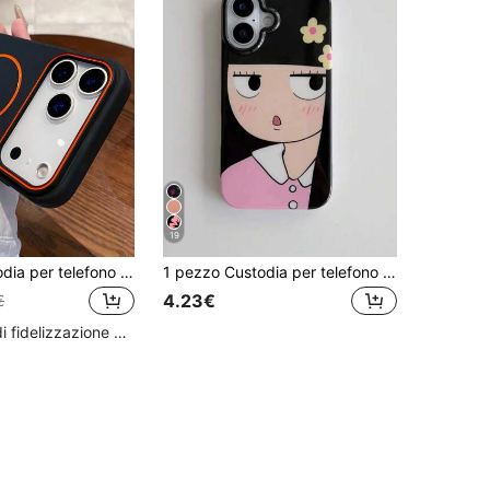
19
1 pezzo Custodia per telefono in silicone minimalista magnetica, antiurto, opaca, delicata sulla pelle, compatibile con ricarica senza fili per iPhone 17 Air 16 15 14 13 12 Pro Max Plus, cover posteriore, regalo di compleanno o anniversario
1 pezzo Custodia per telefono con motivo carino a grandi occhi, stile Lolita alla moda, cover protettiva adatta per iPhone17/iPhone17 Pro Max/iPhone16 Pro Max/iPhone15 Pro/iPhone14/iPhone13/12/11, ottimo regalo per famiglia, amici, sorelle, fidanzate
4.23€
€
Alto livello di fidelizzazione dei clienti