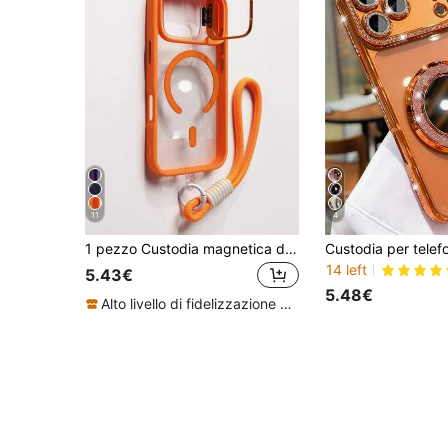
11
4
1 pezzo Custodia magnetica di lusso per telefono con supporto per obiettivo, compatibile con iPhone 17 Pro Max 16 15 14 13 12 Pro Max Plus, supporta la ricarica senza fili, custodia protettiva trasparente con cornice antiurto, regalo con molla
14 left
5.43€
5.48€
Alto livello di fidelizzazione dei clienti