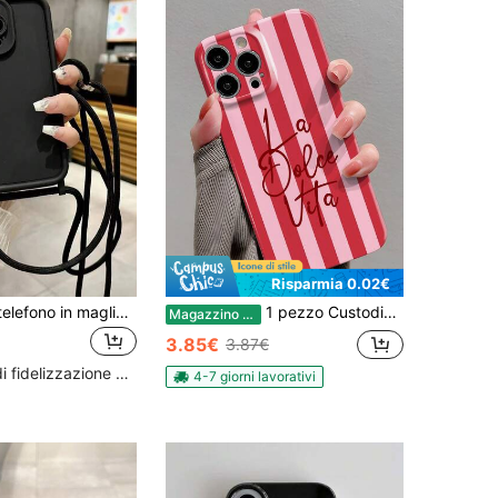
Risparmia 0.02€
Custodia per telefono in maglia spessa e antiscivolo, realizzata a mano, compatibile con 16/16 Pro/16 Pro Max/16 Plus/ 15 Pro Max/ 7/8/13/14/P11/P12, con tracolla, impermeabile, antiurto e resistente ai graffi
1 pezzo Custodia per telefono minimalista a righe rosa, custodia rigida con pellicola lucida perforata a doppio colore con slogan in inglese, compatibile con iPhone 11/12/13/14/15/16 Pro Max, impermeabile, antiurto, anti-graffio, versione internazionale non domestica, regalo di primavera, anniversario, compleanno
Magazzino EU
3.85€
3.87€
Alto livello di fidelizzazione dei clienti
4-7 giorni lavorativi