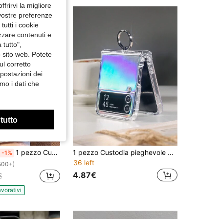
ffrirvi la migliore
4.70
1
79
 vostre preferenze
utti i cookie
izzare contenuti e
 tutto",
o sito web. Potete
ul corretto
mpostazioni dei
mo i dati che
 tutto
1 pezzo Custodia per telefono in TPU trasparente, antiurto e antitraccia, con design minimalista personalizzato con slogan grafico di frutta e oceano, compatibile con iPhone 16/16Pro/16Plus/15/15ProMax/15Pro/11/12/13/14ProMax/11Pro/11ProMax/12Pro/12ProMax/13Pro/13ProMax/14Pro/14ProMax, elegante e creativa
1 pezzo Custodia pieghevole per telefono con supporto ad anello, cerniera in cartone laminato, protezione a copertura totale a forma di cuore, compatibile con Samsung Galaxy Z Flip3 5G, Galaxy Z Flip4 5G, Galaxy Z Flip5 5G, Galaxy Z Flip6 5G, Galaxy Z Flip7, impermeabile, antiurto, anti-caduta, resistente ai graffi
-1%
36 left
500+)
4.87€
€
avorativi