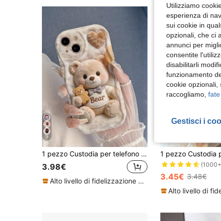
Utilizziamo cookie 
esperienza di navi
sui cookie in qual
opzionali, che ci 
annunci per migli
consentite l'utili
disabilitarli modi
funzionamento del
cookie opzionali,
raccogliamo,
fate
Gestisci i co
7
28
1 pezzo Custodia per telefono creativa e carina a forma di orsetto con cuore e bordo ondulato, protezione schermo, compatibile con Apple 7/8/X/XR/XSMAX/11/12/13/14/15/16/17Promax A14/A15/A16/A17/A04/A05/A06/A07/A54/A55/A56/A57/A34/A35A/36/A37/S26/S26Plus/S26Ultra SMART7/8/9/10
(1000+
3.98€
3.45€
3.48€
Alto livello di fidelizzazione dei clienti