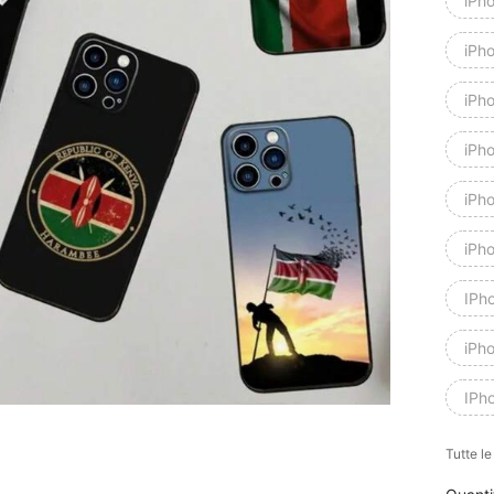
iPh
iPh
iPh
iPho
iPh
iPh
IPh
iPh
IPh
Tutte l