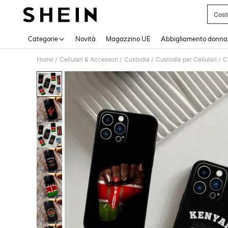
Cost
Use up 
Categorie
Novità
Magazzino UE
Abbigliamento donna
Home
Cellulari & Accessori
Custodia
Custodie per Cellulari
C
/
/
/
/