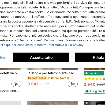
e tecnologie simili sul nostro sito web per fornire il servizio richiesto e o
gazione possibile. Potete "Rifiuta tutto", "Accetta tutto" o impostare le
siasi momento a vostra scelta. Selezionando "Accetta tutto", attiveremo t
aiutano ad analizzare il traffico, offrire funzionalità avanzate e personal
orare la vostra esperienza di acquisto con SHEIN. Selezionando "Rifiuta
zzo dei soli cookie strettamente necessari per il funzionamento del nostr
ficando le impostazioni del vostro browser, ma questo potrebbe influire s
 sito. Per saperne di più sui cookie che utilizziamo e per regolare le i
 selezionate "Gestisci cookie". Per maggiori informazioni su come trattia
 clic qui per consultare la nostra Informativa sulla privacy.
okie
Accetta tutto
Rifiuta
10
4
1 pezzo Custodia protettiva per telefono in TPU con elementi floreali e lettera M personalizzata, trasparente e antiurto, compatibile con iPhone 17 16 15 14 13 12 11 Pro Max, A55/54/53/52/51, S25/24/23/22/21 Ultra, idea regalo per compleanni
Custodia per telefono anti-caduta di alta qualità, compatibile con iPhone 14, 14 Pro, 14 Pro Max, 13, 13 Pro, 13 Pro Max, 11, 11 Pro Max, 12, 12 Pro, 12 Pro Max, XR, XS, 15, 15 Pro, 15 Pro Max, 16, 16 Pro, 16 Pro Max, 17, 17 Pro, 17 Air, 17 Pro Max, S23, S24, A04, A05, A14, A12, A15, A33, A53, A32, A35, A34, 13, 13 Pro, 14, 14 Pro, 15, 15 Pro, con decorazione di fiori e piume in chiffon, stile vetrata dipinta a mano con girasole
Magazzino EU
in Redmi Note 8 Pro Custodie per telefoni
#2 Bestseller
)
(
3.94€
3.97€
3.94€
3.98
Alto livello di fidelizzazione dei clienti
4-7 giorni l