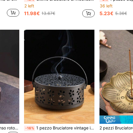
2 left
36 left
11.98€
5.23€
13.67€
5.36€
1 pezzo Bruciatore di incenso rotondo in legno di noce nero fatto a mano - Design con texture naturale, senza elettricità richiesta, decorazione per la casa, uso per meditazione e cerimonia del tè - Regalo per Ognissanti, Natale, Pasqua, Ringraziamento, decorazione spirituale, scelta ideale per gli appassionati di salute
1 pezzo Bruciatore vintage in metallo per spirale antizanzare, supporto per spirale, bruciatore di incenso portatile in ferro con motivo floreale e manico, adatto per uso domestico e all'aperto
-16%