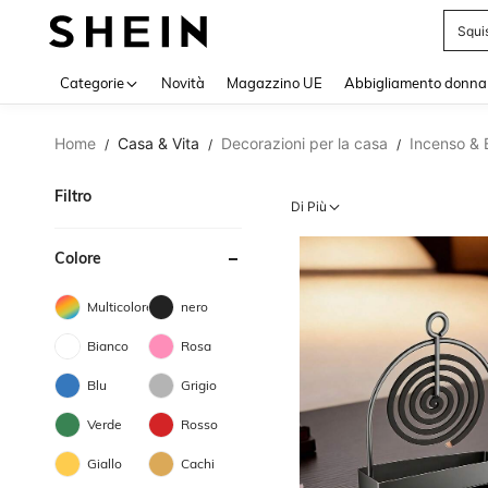
Squi
Use up 
Categorie
Novità
Magazzino UE
Abbigliamento donna
Home
Casa & Vita
Decorazioni per la casa
Incenso & B
/
/
/
Filtro
Di Più
Colore
Multicolore
nero
Bianco
Rosa
Blu
Grigio
Verde
Rosso
Giallo
Cachi