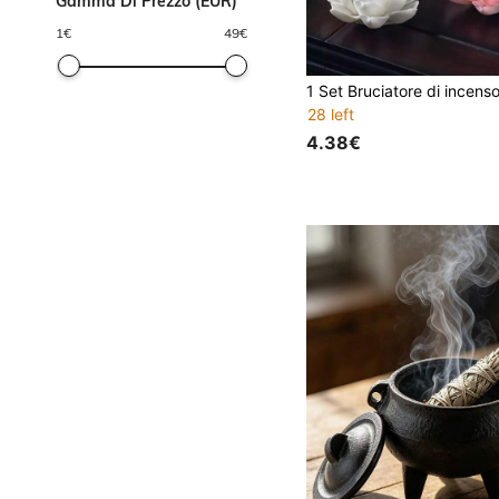
Gamma Di Prezzo (EUR)
1
€
49
€
28 left
4.38€