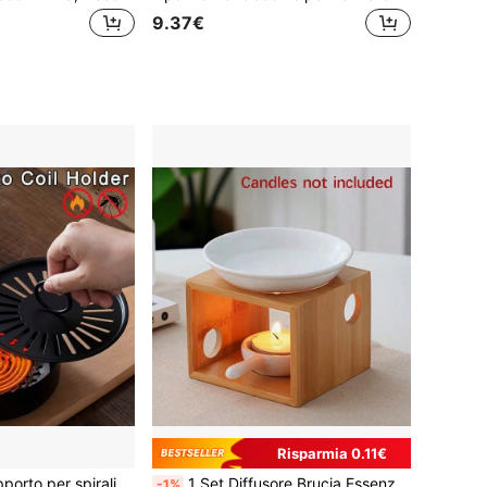
9.37€
Risparmia 0.11€
d esterno, materiale in plastica, stile casa giardino cortile campeggio, motivo rastrelliera per spirali antizanzare, bruciatore di incenso e posacenere, adatto per cortile veranda campeggio
1 Set Diffusore Brucia Essenze In Ceramica, Portacandele Con Fiore Inciso Ed Aromaterapia, Scaldavivande Con Olio Per Uso Domestico Durante Le Vacanze
-1%