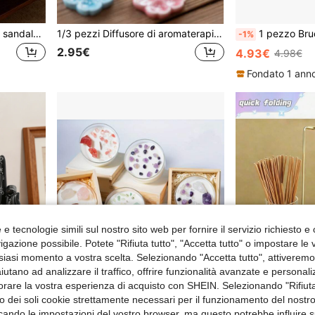
Porta spirali antizanzare in sandalo, supporto per incenso, rastrelliera a parete per spirali, vassoio per incenso, bruciatore domestico, scatola portatile antizanzare ignifuga per giardino e campeggio, adatto per spirali e incenso di sandalo, strumento decorativo antinsetto per soggiorno e uso esterno
1/3 pezzi Diffusore di aromaterapia elegante a forma di fiore di ciliegio - Portaincenso in ceramica decorativo per la casa, ufficio e sala da tè, diffusore di aromaterapia portatile in resina, design floreale carino adatto per la decorazione della casa, studio di yoga e uso di aromaterapia, perfetto per le donne, regali di inaugurazione e festività
1 pezzo Bruciatore di incenso a cascata per laghetto da giardino | Adatto per purificazione dell'aria, artigian
-1%
2.95€
4.93€
4.98€
Fondato 1 anno
e tecnologie simili sul nostro sito web per fornire il servizio richiesto e o
gazione possibile. Potete "Rifiuta tutto", "Accetta tutto" o impostare le
siasi momento a vostra scelta. Selezionando "Accetta tutto", attiveremo t
aiutano ad analizzare il traffico, offrire funzionalità avanzate e personal
orare la vostra esperienza di acquisto con SHEIN. Selezionando "Rifiuta
zzo dei soli cookie strettamente necessari per il funzionamento del nostr
ficando le impostazioni del vostro browser, ma questo potrebbe influire s