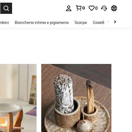
0
0
s Enter to select.
mbini
Biancheria intima e pigiameria
Scarpe
Gioielli E Accessori