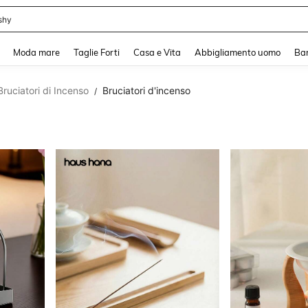
shy
and down arrow keys to navigate search Recente ricerca and Cerca e Trova. Pres
Moda mare
Taglie Forti
Casa e Vita
Abbigliamento uomo
Ba
ruciatori di Incenso
Bruciatori d'incenso
/