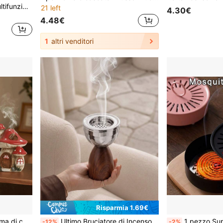
Haus Hana Contenitore multifunzionale e creativo, può essere utilizzato come portacandele o barattolo portaoggetti, accessorio di arredamento di stile per la casa
21 left
4.30€
4.48€
1
altri venditori
Risparmia 1.69€
Bruciatore di incenso a forma di casa di funghi carino, supporto per incenso a forma di zucca - perfetto per la decorazione di casa e ufficio e per bruciare bastoncini di incenso, statua in resina, decorazione per la casa ideale, regalo perfetto per Eid, Ognissanti e Ringraziamento, ottimo per gli amanti dei profumi
Ultimo Bruciatore di Incenso Popolare, Caratterizzato da un Elegante Design in Stile Baia, Adatto per Oud e Fragranze, Completa il Tuo Stile Personale e si Integra Perfettamente con l'Arredamento della Casa. Perfetto per l'Uso Quotidiano o per Riunioni con Amici e Ospiti, Ideale per Majlis, Aree di Ricezione e Ospitalità Domestica.
1 pezzo Supporto per spirali antizanzare di grande diametro, resistente al calore e ignifugo, design stabile, adatto per uso interno e
-12%
-2%