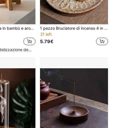
1 pezzo Lampada in bambù e aromatica, bruciatore di oli essenziali in ceramica, scaldino per candele ad olio essenziale per uso domestico, diffusore di oli per la casa, adatto per decorazione domestica, esposizione da scrivania, regalo di compleanno, decorazione per feste, regalo di laurea, regalo della festa della mamma
1 pezzo Bruciatore di incenso 4 in 1, Portasalvia, Portaincenso, Bruciatore di incenso di alta qualità per aromaterapia, meditazione, yoga e decorazione della casa
21 left
5.79€
Alto livello di fidelizzazione dei clienti