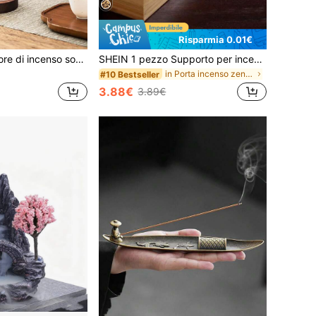
Risparmia 0.01€
1/2 pezzi Bruciatore di incenso sospeso con fragranza premium e base stabile, design elegante, adatto per vari spazi, crea un aroma affascinante e un'atmosfera domestica alla moda, migliora la raffinatezza della decorazione della casa
SHEIN 1 pezzo Supporto per incenso, bruciatore di bastoncini di incenso artigianale in legno con raccoglitore di cenere, bruciatore di aromaterapia per la decorazione della casa, meditazione, yoga, spa, Ognissanti, inquietante, autunno, festival, Natale, inverno, vacanza, festività
in Porta incenso zen Incenso e bruciatori di incen
#10 Bestseller
3.88€
3.89€