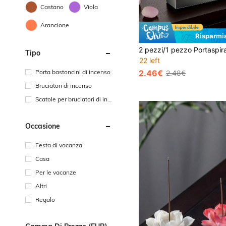
Castano
Viola
Arancione
Risparmi
Tipo
22 left
Porta bastoncini di incenso
2.46€
2.48€
Bruciatori di incenso
Scatole per bruciatori di inc
enso
Occasione
Festa di vacanza
Casa
Per le vacanze
Altri
Regalo