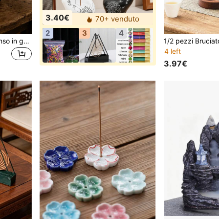
3.40€
70+ venduto
2
3
4
1 pezzo Bruciatore di incenso in ghisa con coperchio, portaincenso a tre gambe per salvia e palo santo, ciotola portatile per la purificazione della meditazione, purificazione dello spazio domestico, decorazione da scrivania vintage, ornamento rituale, adatto per yoga e uso spirituale interno
4 left
3.97€