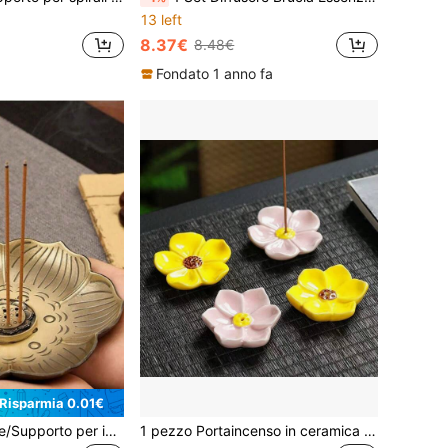
13 left
8.37€
8.48€
Fondato 1 anno fa
Risparmia 0.01€
2 pezzi Bruciatore/Supporto per incenso vintage a forma di loto, design elegante e compatto, adatto per soggiorno, camera da letto e altri spazi
1 pezzo Portaincenso in ceramica con disegno floreale, base in legno di sandalo, forma di loto, adatto per Ringraziamento, San Valentino, matrimonio, Ognissanti, feste, hotel, Festa della Mamma, decorazione per tavolo da pranzo, soggiorno, camera da letto, scrivania