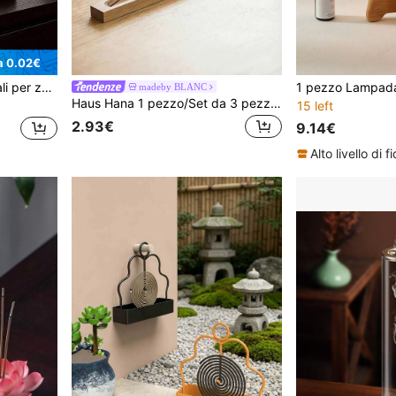
a 0.02€
2 pezzi/1 pezzo Portaspirali per zanzare, Portaincenso in legno di sandalo, Materiale metallico adatto per appendere o posizionare legno di sandalo, spirali per zanzare, adatto per decorare soggiorno/camera da letto e campeggio all'aperto, essenziale estivo, forniture per la casa, decorazione per esterni, decorazione per la casa, essenziali per la casa, regalo per donne, regalo per uomini, regalo per la mamma, regalo per il papà, regalo per il nonno, regalo per la nonna, decorazione per la cucina, essenziali per il dormitorio, ripostiglio, decorazione natalizia, essenziali per i viaggi, forniture per addio al celibato, accessori per la scrivania dell'ufficio, decorazione per la casa
madeby BLANC
Haus Hana 1 pezzo/Set da 3 pezzi Supporto per incenso in bambù e scatola per incenso
15 left
2.93€
9.14€