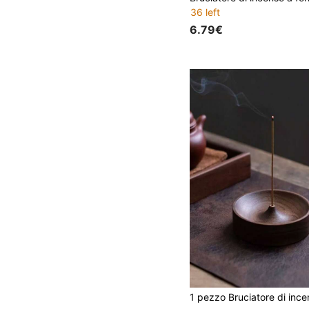
36 left
6.79€