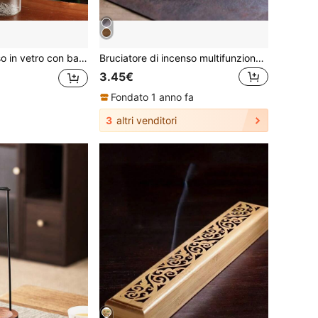
e, yoga, spa e decorazione domestica - adatto per bastoncini di incenso da 0,39-0,118 pollici
Bruciatore di incenso multifunzionale (diversi lotti di prodotti possono avere lievi differenze di colore, ma la qualità rimane la stessa)
3.45€
Fondato 1 anno fa
3
altri venditori