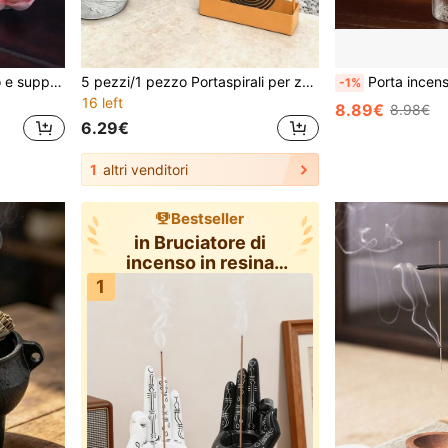
1 Set Bruciatore di incenso e supporto per incenso in ceramica smaltata a forma di fiore di loto, realizzato a mano, con diverse opzioni di colore, base antiscivolo, adatto per incenso, sala da tè, casa, tempo libero, artigianato, decorazione per la casa, meditazione, yoga, vita quotidiana
5 pezzi/1 pezzo Portaspirali per zanzare in metallo a forma di nuvola, bruciatore di incenso in ferro colorato con vassoio di stoccaggio, supporto antincendio per spirali per zanzare, universale per interno/esterno, adatto per casa, patio, balcone, decorazione da giardino, scaffale multifunzionale alla moda per incenso e spirali per zanzare
Porta incenso in vetro con base in metallo: perfetto per meditazion
-1%
16 left
8.89€
8.98€
6.29€
1
altri venditori
Bestseller
in Bruciatore di
incenso in resina
Incenso e bruci
1