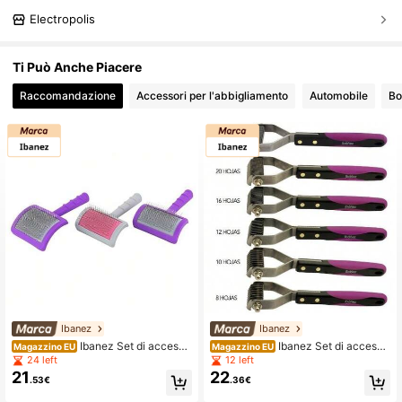
Electropolis
Ti Può Anche Piacere
Raccomandazione
Accessori per l'abbigliamento
Automobile
Bo
Ibanez
Ibanez
Ibanez Set di accesso
Ibanez Set di accesso
Magazzino EU
Magazzino EU
ri per animali domestici
ri per animali domestici
24 left
12 left
21
22
.53€
.36€