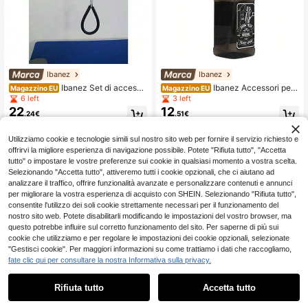
Ibanez
Ibanez
Ibanez Set di accesso
Ibanez Accessori per
Magazzino EU
Magazzino EU
ri per animali domestici
animali domestici
6 left
3 left
22
12
.24€
.51€
Utilizziamo cookie e tecnologie simili sul nostro sito web per fornire il servizio richiesto e
offrirvi la migliore esperienza di navigazione possibile. Potete "Rifiuta tutto", "Accetta
tutto" o impostare le vostre preferenze sui cookie in qualsiasi momento a vostra scelta.
Selezionando "Accetta tutto", attiveremo tutti i cookie opzionali, che ci aiutano ad
analizzare il traffico, offrire funzionalità avanzate e personalizzare contenuti e annunci
per migliorare la vostra esperienza di acquisto con SHEIN. Selezionando "Rifiuta tutto",
consentite l'utilizzo dei soli cookie strettamente necessari per il funzionamento del
nostro sito web. Potete disabilitarli modificando le impostazioni del vostro browser, ma
questo potrebbe influire sul corretto funzionamento del sito. Per saperne di più sui
cookie che utilizziamo e per regolare le impostazioni dei cookie opzionali, selezionate
"Gestisci cookie". Per maggiori informazioni su come trattiamo i dati che raccogliamo,
fate clic qui per consultare la nostra Informativa sulla privacy.
Rifiuta tutto
Accetta tutto
Ibanez
Ibanez
Ibanez Set di accesso
Ibanez Set di accesso
Magazzino EU
Magazzino EU