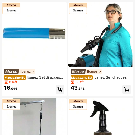
Ibanez
Ibanez
Ibanez Set di accesso
Ibanez Set di accesso
Magazzino EU
Magazzino EU
ri per animali domestici
ri per animali domestici
8 left
3 left
16
43
.09€
.54€