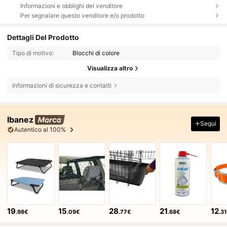
Informazioni e obblighi del venditore
Per segnalare questo venditore e/o prodotto
Dettagli Del Prodotto
Tipo di motivo:
Blocchi di colore
Visualizza altro
Informazioni di sicurezza e contatti
Ibanez
Segui
Autentico al 100%
19
15
28
21
12
.98€
.09€
.77€
.68€
.3