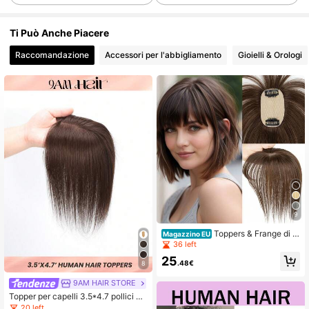
60 Follower
4.65
60 Follower
4.65
Ti Può Anche Piacere
60 Follower
4.65
Raccomandazione
Accessori per l'abbigliamento
Gioielli & Orologi
60 Follower
4.65
60 Follower
4.65
60 Follower
4.65
9
Toppers & Frange di C
Magazzino EU
apelli Veri
36 left
25
.48€
8
9AM HAIR STORE
Topper per capelli 3.5*4.7 pollici co
n base in pizzo trasparente, parrucc
20 left