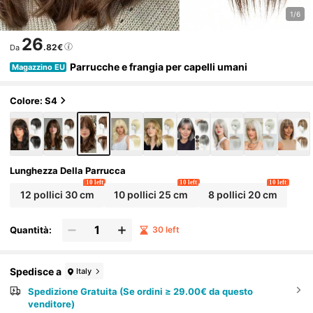
1/6
26
.82€
Da
Parrucche e frangia per capelli umani
Magazzino EU
Colore: S4
Lunghezza Della Parrucca
10 left
10 left
10 left
12 pollici 30 cm
10 pollici 25 cm
8 pollici 20 cm
Quantità:
30 left
Spedisce a
Italy
Spedizione Gratuita (Se ordini ≥ 29.00€ da questo
venditore)