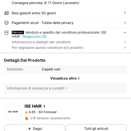
Consegna prevista:
6-11 Giorni Lavorativi
Resi gratuiti entro 30 giorni
Pagamenti sicuri · Tutela della privacy
Venduto e spedito dal venditore professionale: ISE
Mercato
HAIR
Magazzino UE
Informazioni e obblighi del venditore
Per segnalare questo venditore e/o prodotto
Dettagli Del Prodotto
Materiale:
Capelli veri
Visualizza altro
60 Follower
4.65
Informazioni di sicurezza e contatti
60 Follower
4.65
60 Follower
4.65
ISE HAIR
60 Follower
4.65
218 Venduto recentemente
60 Follower
4.65
Segui
Tutti gli articoli