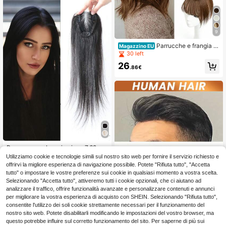
ondulati bagnati, senza trama, este
nsioni di capelli umani per donne
9
Parrucche e frangia p
Magazzino EU
er capelli umani
30 left
26
.86€
Parrucca con base in pizzo 7,62 cm
X 10,16 cm, capelli lisci naturali, agg
32 left
Utilizziamo cookie e tecnologie simili sul nostro sito web per fornire il servizio richiesto e
iunge volume ai capelli diradati, styl
offrirvi la migliore esperienza di navigazione possibile. Potete "Rifiuta tutto", "Accetta
28
ing naturale, traspirante e leggera, p
.87€
tutto" o impostare le vostre preferenze sui cookie in qualsiasi momento a vostra scelta.
erfetta per l'uso quotidiano.
Selezionando "Accetta tutto", attiveremo tutti i cookie opzionali, che ci aiutano ad
analizzare il traffico, offrire funzionalità avanzate e personalizzare contenuti e annunci
per migliorare la vostra esperienza di acquisto con SHEIN. Selezionando "Rifiuta tutto",
consentite l'utilizzo dei soli cookie strettamente necessari per il funzionamento del
nostro sito web. Potete disabilitarli modificando le impostazioni del vostro browser, ma
questo potrebbe influire sul corretto funzionamento del sito. Per saperne di più sui