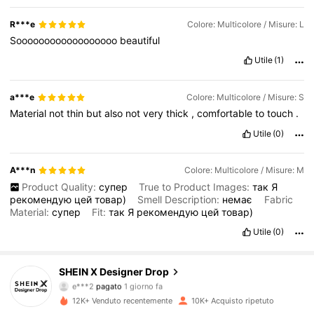
R***e
Colore: Multicolore / Misure: L
Soooooooooooooooooo
beautiful
Utile
(1)
a***e
Colore: Multicolore / Misure: S
Material
not
thin
but
also
not
very
thick
,
comfortable
to
touch
.
Utile
(0)
A***n
Colore: Multicolore / Misure: M
Product Quality:
супер
True to Product Images:
так
Я
рекомендую
цей
товар)
Smell Description:
немає
Fabric
Material:
супер
Fit:
так
Я
рекомендую
цей
товар)
Utile
(0)
SHEIN X Designer Drop
167K Follower
4.83
e***2
pagato
1 giorno fa
n***i
segue
8 ore fa
12K+ Venduto recentemente
10K+ Acquisto ripetuto