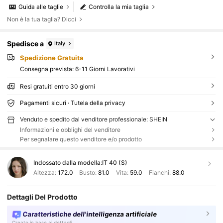
Guida alle taglie
Controlla la mia taglia
Non è la tua taglia? Dicci
Spedisce a
Italy
Spedizione Gratuita
Consegna prevista:
6-11 Giorni Lavorativi
Resi gratuiti entro 30 giorni
Pagamenti sicuri · Tutela della privacy
Venduto e spedito dal venditore professionale: SHEIN
Informazioni e obblighi del venditore
Per segnalare questo venditore e/o prodotto
Indossato dalla modella:
IT 40 (S)
Altezza:
172.0
Busto:
81.0
Vita:
59.0
Fianchi:
88.0
Dettagli Del Prodotto
Caratteristiche dell'intelligenza artificiale
Creato in base ai dettagli