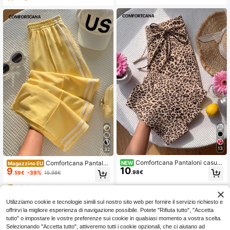
13
32
Comfortcana Pantaloni casual
Comfortcana Pantalo
NEW
Magazzino EU
10
versatili da donna con stampa leop
9
ni sportivi casual da donna per uso
.98€
.59€
-39%
15.98€
ardata per uso quotidiano e viaggi
quotidiano, scuola e tempo libero, c
on vita elastica, righe laterali a cont
4-7 giorni lavorativi
rasto e gamba ampia, adatti per pri
mavera/estate
Utilizziamo cookie e tecnologie simili sul nostro sito web per fornire il servizio richiesto e
offrirvi la migliore esperienza di navigazione possibile. Potete "Rifiuta tutto", "Accetta
tutto" o impostare le vostre preferenze sui cookie in qualsiasi momento a vostra scelta.
Selezionando "Accetta tutto", attiveremo tutti i cookie opzionali, che ci aiutano ad