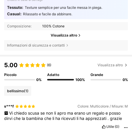
Tessuto:
Texture semplice per una facile messa in piega.
Casual:
Rilassato e facile da abbinare.
Composizione:
100% Cotone
Visualizza altro
Informazioni di sicurezza e contatti
5.00
(6)
Visualizza altro
Piccolo
Adatto
Grande
0%
100%
0%
bellissimo
(1)
s***f
Colore: Multicolore / Misure: M
Vi
chiedo
scusa
se
non
li
apro
ma
erano
un
regalo
e
posso
dirvi
che
la
bambina
che
li
ha
ricevuti
li
ha
apprezzati
.
grazie
Utile
(0)