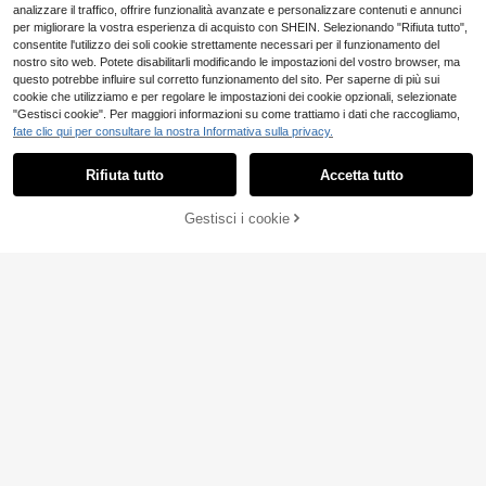
analizzare il traffico, offrire funzionalità avanzate e personalizzare contenuti e annunci
per migliorare la vostra esperienza di acquisto con SHEIN. Selezionando "Rifiuta tutto",
consentite l'utilizzo dei soli cookie strettamente necessari per il funzionamento del
nostro sito web. Potete disabilitarli modificando le impostazioni del vostro browser, ma
questo potrebbe influire sul corretto funzionamento del sito. Per saperne di più sui
cookie che utilizziamo e per regolare le impostazioni dei cookie opzionali, selezionate
"Gestisci cookie". Per maggiori informazioni su come trattiamo i dati che raccogliamo,
fate clic qui per consultare la nostra Informativa sulla privacy.
Rifiuta tutto
Accetta tutto
Gestisci i cookie
AGGIUNGI AL CARRELLO
8
EURMUSE
SHEIN EZwear Pantal
EURMUSE Joggers C
Magazzino EU
Magazzino EU
11
13
oni sportivi monocolore con couliss
on Coulisse A Vita Solida
.86€
-1%
11.98€
.98€
e gamba ampia
4-7 giorni lavorativi
4-7 giorni lavorativi