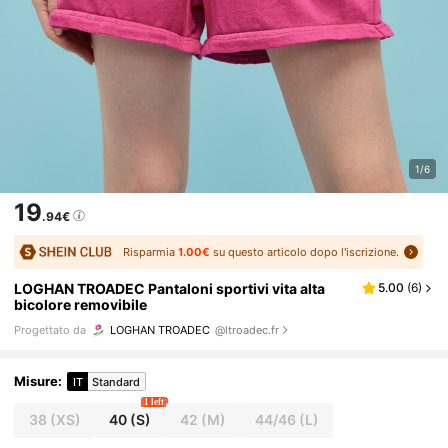
1/6
19
.94€
Risparmia
1.00€
su questo articolo dopo l'iscrizione.
LOGHAN TROADEC Pantaloni sportivi vita alta
5.00
(
6
)
bicolore removibile
Progettato da
LOGHAN TROADEC
@ltroadec.fr
Misure
:
IT
Standard
1 left
38
(XS)
40
(S)
42
(M)
44/46
(L)