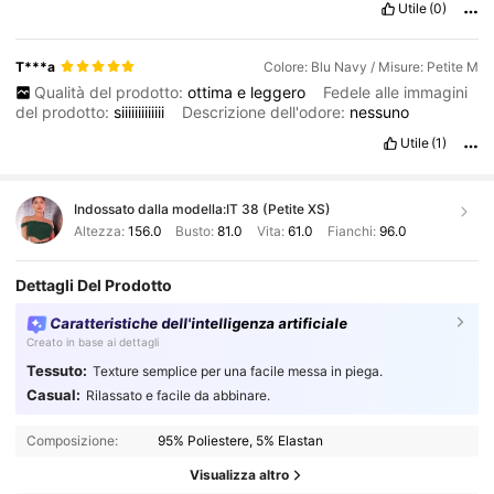
Utile
(0)
T***a
Colore: Blu Navy / Misure: Petite M
Qualità del prodotto:
ottima
e
leggero
Fedele alle immagini
del prodotto:
siiiiiiiiiiiii
Descrizione dell'odore:
nessuno
Utile
(1)
Indossato dalla modella:
IT 38 (Petite XS)
Altezza:
156.0
Busto:
81.0
Vita:
61.0
Fianchi:
96.0
Dettagli Del Prodotto
Caratteristiche dell'intelligenza artificiale
Creato in base ai dettagli
Tessuto:
Texture semplice per una facile messa in piega.
Casual:
Rilassato e facile da abbinare.
Composizione:
95% Poliestere, 5% Elastan
Visualizza altro