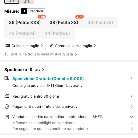
Misure
:
IT
Standard
8 left
3 left
36
(Petite XXS)
38
(Petite XS)
40
(Petite S)
42
(Petite M)
44
(Petite L)
Guida alle taglie
Controlla la mia taglia
91%
lo ha trovato della misura giusta
Spedisce a
Italy
Spedizione Gratuita(Ordini ≥ 9.00€)
Consegna prevista:
6-11 Giorni Lavorativi
Resi gratuiti entro 30 giorni
Pagamenti sicuri · Tutela della privacy
Venduto e spedito dal venditore professionale: SHEIN
Informazioni e obblighi del venditore
Per segnalare questo venditore e/o prodotto