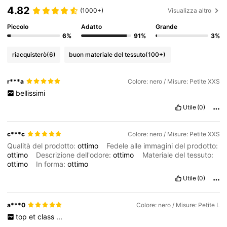
4.82
(1000+)
Visualizza altro
Piccolo
Adatto
Grande
6%
91%
3%
riacquisterò
(6)
buon materiale del tessuto
(100+)
r***a
Colore: nero / Misure: Petite XXS
bellissimi
Utile
(0)
c***c
Colore: nero / Misure: Petite XXS
Qualità del prodotto:
ottimo
Fedele alle immagini del prodotto:
ottimo
Descrizione dell'odore:
ottimo
Materiale del tessuto:
ottimo
In forma:
ottimo
Utile
(0)
a***0
Colore: nero / Misure: Petite L
top
et
class
...