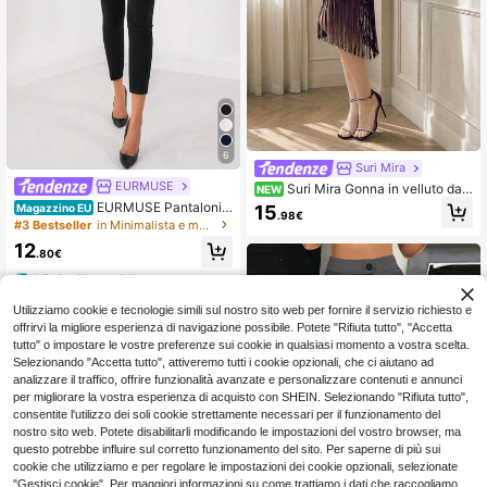
6
Suri Mira
EURMUSE
Suri Mira Gonna in velluto da d
NEW
onna, con decorazione a nappe
EURMUSE Pantaloni a
15
Magazzino EU
.98€
derente vita alta
#3 Bestseller
in Minimalista e moderno Pantaloni da donna
12
.80€
4-7 giorni lavorativi
Utilizziamo cookie e tecnologie simili sul nostro sito web per fornire il servizio richiesto e
offrirvi la migliore esperienza di navigazione possibile. Potete "Rifiuta tutto", "Accetta
tutto" o impostare le vostre preferenze sui cookie in qualsiasi momento a vostra scelta.
Selezionando "Accetta tutto", attiveremo tutti i cookie opzionali, che ci aiutano ad
analizzare il traffico, offrire funzionalità avanzate e personalizzare contenuti e annunci
per migliorare la vostra esperienza di acquisto con SHEIN. Selezionando "Rifiuta tutto",
consentite l'utilizzo dei soli cookie strettamente necessari per il funzionamento del
nostro sito web. Potete disabilitarli modificando le impostazioni del vostro browser, ma
questo potrebbe influire sul corretto funzionamento del sito. Per saperne di più sui
cookie che utilizziamo e per regolare le impostazioni dei cookie opzionali, selezionate
"Gestisci cookie". Per maggiori informazioni su come trattiamo i dati che raccogliamo,