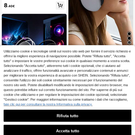
lari in memory foam morbido, cavo i
8
n nylon, colore alla moda nero/bian
.40€
co, design ergonomico e confortevo
le per un utilizzo prolungato, adatte
per gaming, musica e visione di vid
eo (compatibili con smartphone/lapt
op/console da gioco)
AKKHOO Cuffie senza fili, Jelly 5.3,
Utilizziamo cookie e tecnologie simili sul nostro sito web per fornire il servizio richiesto e
lunga durata della batteria, cuffie p
23 left
offrirvi la migliore esperienza di navigazione possibile. Potete "Rifiuta tutto", "Accetta
er ufficio e musica, cuffie senza fili
tutto" o impostare le vostre preferenze sui cookie in qualsiasi momento a vostra scelta.
15
da gaming
.15€
Selezionando "Accetta tutto", attiveremo tutti i cookie opzionali, che ci aiutano ad
analizzare il traffico, offrire funzionalità avanzate e personalizzare contenuti e annunci
per migliorare la vostra esperienza di acquisto con SHEIN. Selezionando "Rifiuta tutto",
consentite l'utilizzo dei soli cookie strettamente necessari per il funzionamento del
nostro sito web. Potete disabilitarli modificando le impostazioni del vostro browser, ma
questo potrebbe influire sul corretto funzionamento del sito. Per saperne di più sui
cookie che utilizziamo e per regolare le impostazioni dei cookie opzionali, selezionate
"Gestisci cookie". Per maggiori informazioni su come trattiamo i dati che raccogliamo,
AKKHOO Cuffie da gioco con driver
fate clic qui per consultare la nostra Informativa sulla privacy.
da 50mm a 7.1 canali, microfono om
21
.52€
nidirezionale, illuminazione RGB, fa
Rifiuta tutto
scia regolabile, controllo del volum
e, cuffie da gioco cablate over-ear,
1
compatibili con PC desktop e lapto
0
p
Accetta tutto
Risparmia 0.16€