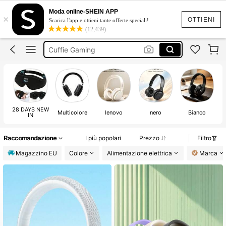
Cuffie Bluetoot
Moda online-SHEIN APP
×
Cuffie Bluetooth Senza Fili
OTTIENI
Scarica l'app e ottieni tante offerte speciali!
(12,439)
Cuffie Gaming
Cuffie Bluetooth Grandi
Cuffie Con Fili
Cuffie Bluetoot
28 DAYS NEW
Multicolore
lenovo
nero
Bianco
IN
Raccomandazione
I più popolari
Prezzo
Filtro
Magazzino EU
Colore
Alimentazione elettrica
Marca