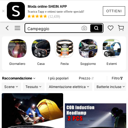
Torcia Frontale Led
Moda online-SHEIN APP
×
Lampada Frontale Led Ricaricabile
OTTIENI
Scarica l'app e ottieni tante offerte speciali!
(12,439)
Luce Frontale
Campeggio
Luce Frontale Ricaricabile
Torcia Frontale Led
Giornaliero
Casa
Festa
Soggiorno
Esterni
Raccomandazione
I più popolari
Prezzo
Filtro
Scene
Tessuto
Alimentazione elettrica
Batterie incluse