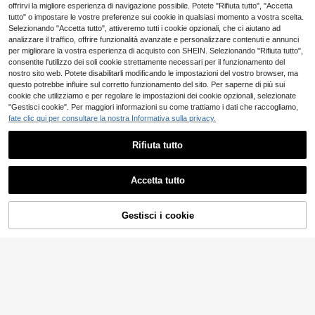
da viaggio in velluto morbido con b
vidaXL
vidaXL
4
offrirvi la migliore esperienza di navigazione possibile. Potete "Rifiuta tutto", "Accetta
stive, feste in spiaggia, giochi in ac
.93€
orsa portaoggetti, dimensione del c
vidaXL Testiera 75 c
vidaXL Testiera, testi
Magazzino EU
Magazzino EU
tutto" o impostare le vostre preferenze sui cookie in qualsiasi momento a vostra scelta.
qua, forniture per divertimento all'a
ollo regolabile, cuscino pieghevole
40
80
m in Legno Massello di Pino
era con contenitore, testiera autop
perto
Selezionando "Accetta tutto", attiveremo tutti i cookie opzionali, che ci aiutano ad
.10€
.97€
multifunzionale, adatto per viaggi in
ortante per letto in legno, letto sing
analizzare il traffico, offrire funzionalità avanzate e personalizzare contenuti e annunci
aereo
olo, testiera in legno per camera da
per migliorare la vostra esperienza di acquisto con SHEIN. Selezionando "Rifiuta tutto",
letto, legno massello di pino natural
consentite l'utilizzo dei soli cookie strettamente necessari per il funzionamento del
e 75 cm
nostro sito web. Potete disabilitarli modificando le impostazioni del vostro browser, ma
questo potrebbe influire sul corretto funzionamento del sito. Per saperne di più sui
cookie che utilizziamo e per regolare le impostazioni dei cookie opzionali, selezionate
"Gestisci cookie". Per maggiori informazioni su come trattiamo i dati che raccogliamo,
fate clic qui per consultare la nostra Informativa sulla privacy.
Rifiuta tutto
Mostra articoli simili in magazzino
Vedi Tutto
Accetta tutto
Ci dispiace, questo prodotto è esaurito
1 pezzo Borsa da spiaggia in rete di
Testiere & Pediere
MuHaven
Magazzino EU
Gestisci i cookie
58
grande capacità, borsa per riporre g
ESAURITO
39 left
.94€
vidaXL Kopfteil-Kisse
Magazzino EU
Risparmia 0.01€
iocattoli, borsa in rete pieghevole p
3
46
n "Hanko" Hellgrau 100 Cm Samt
.41€
.04€
er viaggi all'aperto, adatta per riporr
1/2/4/6/8 Set di ciotole e cucchiai p
e oggetti durante i viaggi
er gelato in colori casuali, tazze per
#2 Bestseller
in Multicolore Altri utensili per gelato
gelato riutilizzabili, forniture per fest
2
.95€
2.96€
e di compleanno, decorazioni per fe
ste, ciotole creative per gelato e bu
dini, adatte per matrimoni, complea
nni, accessori da cucina, stampi per
gelato, decorazioni regalo, forniture