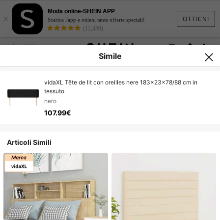
Moda online-SHEIN APP
×
OTTIENI
Scarica l'app e ottieni tante offerte speciali!
(12,439)
Simile
vidaXL Tête de lit con oreilles nere 183x23x78/88 cm in
tessuto
nero
107.99€
Articoli Simili