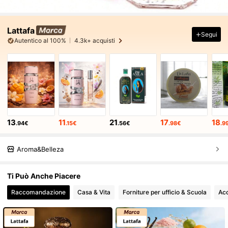
Lattafa
Segui
Autentico al 100%
4.3k+ acquisti
13
11
21
17
18
.94€
.15€
.56€
.98€
.9
Aroma&Belleza
Ti Può Anche Piacere
Raccomandazione
Casa & Vita
Forniture per ufficio & Scuola
Acc