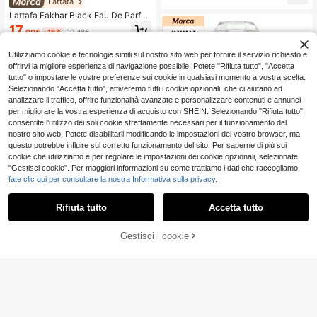
Lattafa
er Uomo con Lavanda, Fava Tonka
Lattafa Fakhar Black Eau De Parfu
e Ambra Calda - Elixir Parfum di Lus
m 100ML Profumo da uomo Legnos
so 125ML
17
.00€
-16%
20.48€
o Speziato Fresco Fragranza di luss
o a lunga durata
Utilizziamo cookie e tecnologie simili sul nostro sito web per fornire il servizio richiesto e
offrirvi la migliore esperienza di navigazione possibile. Potete "Rifiuta tutto", "Accetta
tutto" o impostare le vostre preferenze sui cookie in qualsiasi momento a vostra scelta.
Selezionando "Accetta tutto", attiveremo tutti i cookie opzionali, che ci aiutano ad
analizzare il traffico, offrire funzionalità avanzate e personalizzare contenuti e annunci
per migliorare la vostra esperienza di acquisto con SHEIN. Selezionando "Rifiuta tutto",
consentite l'utilizzo dei soli cookie strettamente necessari per il funzionamento del
nostro sito web. Potete disabilitarli modificando le impostazioni del vostro browser, ma
questo potrebbe influire sul corretto funzionamento del sito. Per saperne di più sui
cookie che utilizziamo e per regolare le impostazioni dei cookie opzionali, selezionate
"Gestisci cookie". Per maggiori informazioni su come trattiamo i dati che raccogliamo,
fate clic qui per consultare la nostra Informativa sulla privacy.
Risparmia 0.31€
Rifiuta tutto
Accetta tutto
Lattafa
#1 Bestseller
in Caldo e piccante Profumo
7 left
Lattafa Asad EDP 100ML Profumo
KAYALI
AGGIUNGI AL
Gestisci i cookie
da uomo Fragranza calda speziata l
COMPRA ORA
#1 Bestseller
#1 Bestseller
in Caldo e piccante Profumo
in Caldo e piccante Profumo
Kayali 100ml Luxury
Magazzino EU
CARRELLO
egnosa vaniglia ambra di lunga dur
Collection Eau de Parfum, fragranz
7 left
7 left
12
25
ata
.85€
-2%
13.16€
.00€
a mista di Vanilla 28, Marshmallow
#1 Bestseller
in Caldo e piccante Profumo
Yum Boujee 81 & Sparkling Lychee
7 left
Eden 39, profumo multi-fresco gour
mand fruttato floreale per donna