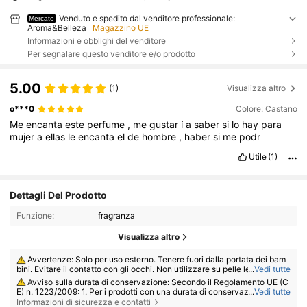
Venduto e spedito dal venditore professionale:
Mercato
Aroma&Belleza
Magazzino UE
Informazioni e obblighi del venditore
Per segnalare questo venditore e/o prodotto
5.00
(1)
Visualizza altro
o***0
Colore: Castano
Me
encanta
este
perfume
,
me
gustar
í
a
saber
si
lo
hay
para
mujer
a
ellas
le
encanta
el
de
hombre
,
haber
si
me
podr
Utile
(1)
Dettagli Del Prodotto
Funzione:
fragranza
Visualizza altro
Avvertenze: Solo per uso esterno. Tenere fuori dalla portata dei bam
bini. Evitare il contatto con gli occhi. Non utilizzare su pelle lesa o irritat
...
Vedi tutte
a. Interrompere l'uso in caso di irritazione.
Avviso sulla durata di conservazione: Secondo il Regolamento UE (C
E) n. 1223/2009: 1. Per i prodotti con una durata di conservazione totale
...
Vedi tutte
≤ 30 mesi: la data di scadenza sarà indicata da una clessidra ⌛ + data s
Informazioni di sicurezza e contatti