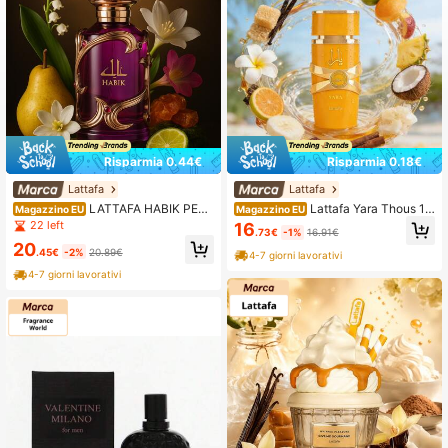
Risparmia 0.44€
Risparmia 0.18€
Lattafa
Lattafa
LATTAFA HABIK PER
Lattafa Yara Thous 10
Magazzino EU
Magazzino EU
DONNA 100ML EAU DE PARFUM P
0ML Eau de Parfum per donna
22 left
16
.73€
-1%
16.91€
ER DONNA
20
.45€
-2%
20.89€
4-7 giorni lavorativi
4-7 giorni lavorativi