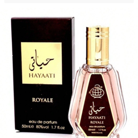
ulla confezione, oppure in italiano, "da consumarsi preferibilmente entr
o" o "da consumarsi preferibilmente entro la fine di" + data; 2. Per i prod
otti con una durata di conservazione totale > 30 mesi: la dicitura PAO è
contrassegnata da un simbolo di un barattolo aperto + M, dove M rappr
esenta i mesi. Nota: i prodotti con imballaggio monouso, i prodotti non a
pribili e altri articoli specificati sono esenti dall'obbligo di marcatura PA
O. Fare riferimento esclusivamente alle indicazioni stampate sulla confe
zione fisica del prodotto; interrompere immediatamente l'uso in caso di
deterioramento.