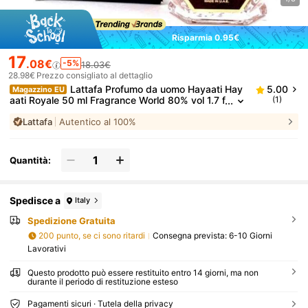
Risparmia 0.95€
17
.08€
-5%
18.03€
28.98€
Prezzo consigliato al dettaglio
Lattafa Profumo da uomo Hayaati Hay
5.00
Magazzino EU
aati Royale 50 ml Fragrance World 80% vol 1.7 f
(1)
l.oz
Lattafa
Autentico al 100%
Quantità:
Spedisce a
Italy
Spedizione Gratuita
200 punto, se ci sono ritardi
Consegna prevista:
6-10 Giorni
Lavorativi
Questo prodotto può essere restituito entro 14 giorni, ma non
durante il periodo di restituzione esteso
Pagamenti sicuri · Tutela della privacy