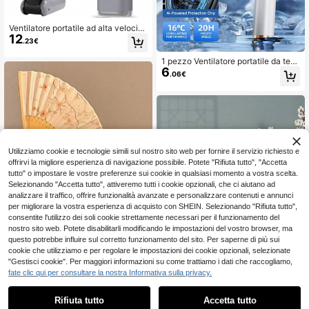
Ventilatore portatile ad alta velocit
12
à, batteria ad alta capacità da 400
.23€
0mAh, display digitale intelligente, t
orcia LED integrata, modello di raffr
1 pezzo Ventilatore portatile da ten
eddamento a ghiaccio con modalità
6
ere in mano, con velocità del vento
.06€
di raffreddamento a ghiaccio
regolabile da 100 impostazioni, ada
tto per scrivania, ufficio, uso all'ape
rto, compatto e pratico
Utilizziamo cookie e tecnologie simili sul nostro sito web per fornire il servizio richiesto e
offrirvi la migliore esperienza di navigazione possibile. Potete "Rifiuta tutto", "Accetta
tutto" o impostare le vostre preferenze sui cookie in qualsiasi momento a vostra scelta.
Selezionando "Accetta tutto", attiveremo tutti i cookie opzionali, che ci aiutano ad
analizzare il traffico, offrire funzionalità avanzate e personalizzare contenuti e annunci
per migliorare la vostra esperienza di acquisto con SHEIN. Selezionando "Rifiuta tutto",
consentite l'utilizzo dei soli cookie strettamente necessari per il funzionamento del
nostro sito web. Potete disabilitarli modificando le impostazioni del vostro browser, ma
questo potrebbe influire sul corretto funzionamento del sito. Per saperne di più sui
Risparmia 0.07€
cookie che utilizziamo e per regolare le impostazioni dei cookie opzionali, selezionate
"Gestisci cookie". Per maggiori informazioni su come trattiamo i dati che raccogliamo,
Ventaglio pieghevole cinese, stile a
fate clic qui per consultare la nostra Informativa sulla privacy.
1
3
ntico, ventaglio da danza estivo Ha
.41€
-2%
3.48€
Risparmia 0.01€
0
nfu per donne Cheongsam, ventagli
o bohémien portatile con stampa fot
Rifiuta tutto
Accetta tutto
10/5/2 pezzi & 1 pezzo Ventaglio pi
ografica