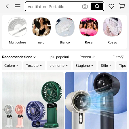
Ventagli Per Matrimonio
Ventaglio Da Borsetta Mini
Ventaglio
Multicolore
nero
Bianco
Rosa
Rosso
Raccomandazione
I più popolari
Prezzo
Filtro
Colore
Tessuto
elemento
Stagione
Stile
Tipo d