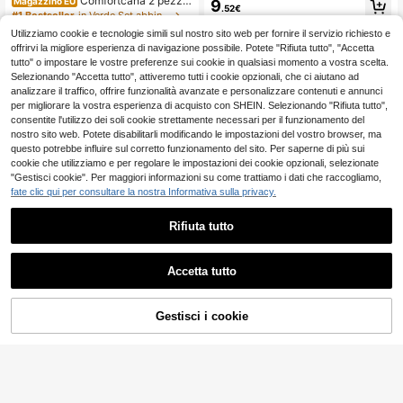
Comfortcana 2 pezzi
Magazzino EU
9
a elegante estiva
.52€
Set di top canottiera e pantaloni in li
#1 Bestseller
in Verde Set abbinati
no da donna, outfit estivo
15
Utilizziamo cookie e tecnologie simili sul nostro sito web per fornire il servizio richiesto e
.48€
offrirvi la migliore esperienza di navigazione possibile. Potete "Rifiuta tutto", "Accetta
4-7 giorni lavorativi
tutto" o impostare le vostre preferenze sui cookie in qualsiasi momento a vostra scelta.
Selezionando "Accetta tutto", attiveremo tutti i cookie opzionali, che ci aiutano ad
analizzare il traffico, offrire funzionalità avanzate e personalizzare contenuti e annunci
per migliorare la vostra esperienza di acquisto con SHEIN. Selezionando "Rifiuta tutto",
consentite l'utilizzo dei soli cookie strettamente necessari per il funzionamento del
nostro sito web. Potete disabilitarli modificando le impostazioni del vostro browser, ma
questo potrebbe influire sul corretto funzionamento del sito. Per saperne di più sui
cookie che utilizziamo e per regolare le impostazioni dei cookie opzionali, selezionate
"Gestisci cookie". Per maggiori informazioni su come trattiamo i dati che raccogliamo,
fate clic qui per consultare la nostra Informativa sulla privacy.
Rifiuta tutto
Accetta tutto
6
Set da 2 pezzi da donna con top am
pio a spalle scoperte e maniche a la
Gestisci i cookie
AGGIUNGI AL CARRELLO
12
.48€
6
nterna a pois bianchi e neri e pantal
oncini con vita elastica, elegante, a
Set estivo casual da donna in stile b
bbigliamento da resort estivo
ohémien elegante a 2 pezzi, top co
#2 Bestseller
in Boho Coordinati da donna
n colletto camicia e gonna con cint
13
ura in vita, tessuto leggero, outfit es
.87€
tivo, abbigliamento da esterno per v