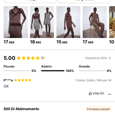
213K Follower
4.77
213K Follower
4.77
17
18
15
17
10
.66€
.98€
.98€
.98€
213K Follower
4.77
5.00
(1)
Visualizza altro
213K Follower
4.77
Piccolo
Adatto
Grande
0%
100%
0%
P***a
Colore: Giallo / Misure: M
213K Follower
4.77
OK
Utile
(0)
213K Follower
4.77
Stili Di Abbinamento
Potrebbe piacerti