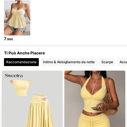
213K Follower
4.77
7
.98€
Ti Può Anche Piacere
Raccomandazione
Intimo & Abbigliamento da notte
Scarpe
Acce