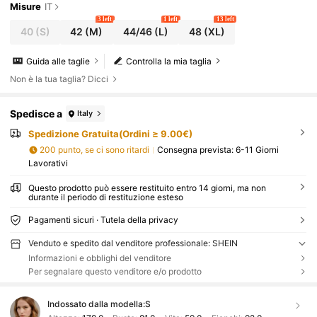
Misure
IT
3 left
1 left
13 left
40
(S)
42
(M)
44/46
(L)
48
(XL)
Guida alle taglie
Controlla la mia taglia
Non è la tua taglia? Dicci
Spedisce a
Italy
Spedizione Gratuita(Ordini ≥ 9.00€)
200 punto, se ci sono ritardi
Consegna prevista:
6-11 Giorni
Lavorativi
Questo prodotto può essere restituito entro 14 giorni, ma non
durante il periodo di restituzione esteso
Pagamenti sicuri · Tutela della privacy
Venduto e spedito dal venditore professionale: SHEIN
Informazioni e obblighi del venditore
Per segnalare questo venditore e/o prodotto
Indossato dalla modella:
S