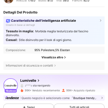
Altezza:
178.0
Busto:
81.0
Vita:
59.0
Fianchi:
92.0
Dettagli Del Prodotto
Caratteristiche dell'intelligenza artificiale
Creato in base ai dettagli
Tessuto in maglia:
Morbida maglia testurizzata dal fascino
disinvolto.
Casual:
Stile disinvolto per il look di ogni giorno.
Composizione:
95% Poliestere,5% Elastan
213K Follower
4.77
Visualizza altro
Informazioni di sicurezza e contatti
213K Follower
4.77
Lumivelle
z***a
sta navigando
213K Follower
4.77
99K+ Venduto recentemente
99K+ Acquisto ripetuto
Questo negozio è selezionato come
「Boutique trendy」
213K Follower
4.77
Segui
Tutti gli articoli