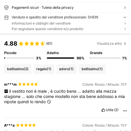
Pagamenti sicuri · Tutela della privacy
Venduto e spedito dal venditore professionale: SHEIN
Informazioni e obblighi del venditore
Per segnalare questo venditore e/o prodotto
4.88
(61)
Visualizza altro
Piccolo
Adatto
Grande
3%
96%
1%
bellissimo
(2)
regalo
(1)
adoro
(1)
bellissimo
(1)
m***m
Colore: Rosso / Misure: 10Y
il
vestito
non
è
male
,
è
cucito
bene
...
adatto
alla
mezza
stagione
...
solo
che
come
modello
non
sta
bene
addosso
a
mia
nipote
quindi
lo
rendo
😏
Utile
(2)
A***a
Colore: Rosso / Misure: 10Y