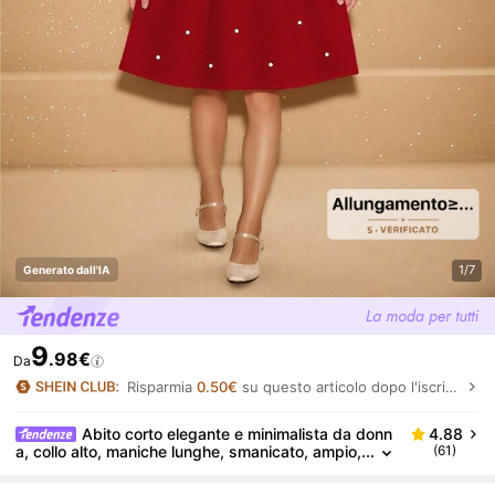
1/7
Generato dall'IA
9
.98€
Da
Risparmia
0.50€
su questo articolo dopo l'iscrizione.
Abito corto elegante e minimalista da donn
4.88
a, collo alto, maniche lunghe, smanicato, ampio,
(61)
con fiocco 3D e decorazione con perle, rosso n
atalizio, autunno/inverno