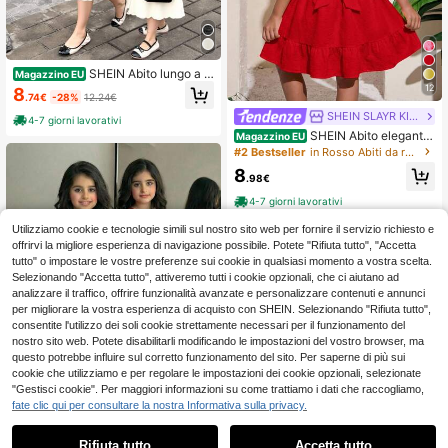
SHEIN Abito lungo a m
Magazzino EU
aniche lunghe per ragazze adolesc
12
8
.74€
-28%
12.24€
enti, elegante, con fiocchi e patchw
ork di nastri, adatto per l'inverno
SHEIN SLAYR KIDS
4-7 giorni lavorativi
SHEIN Abito elegante
Magazzino EU
e morbido da ragazza per uso quoti
#2 Bestseller
in Rosso Abiti da ragazza tween
diano
8
.98€
4-7 giorni lavorativi
Utilizziamo cookie e tecnologie simili sul nostro sito web per fornire il servizio richiesto e
offrirvi la migliore esperienza di navigazione possibile. Potete "Rifiuta tutto", "Accetta
tutto" o impostare le vostre preferenze sui cookie in qualsiasi momento a vostra scelta.
Selezionando "Accetta tutto", attiveremo tutti i cookie opzionali, che ci aiutano ad
analizzare il traffico, offrire funzionalità avanzate e personalizzare contenuti e annunci
per migliorare la vostra esperienza di acquisto con SHEIN. Selezionando "Rifiuta tutto",
consentite l'utilizzo dei soli cookie strettamente necessari per il funzionamento del
nostro sito web. Potete disabilitarli modificando le impostazioni del vostro browser, ma
questo potrebbe influire sul corretto funzionamento del sito. Per saperne di più sui
cookie che utilizziamo e per regolare le impostazioni dei cookie opzionali, selezionate
"Gestisci cookie". Per maggiori informazioni su come trattiamo i dati che raccogliamo,
fate clic qui per consultare la nostra Informativa sulla privacy.
SHEIN Elegante abito da festa per r
Rifiuta tutto
Accetta tutto