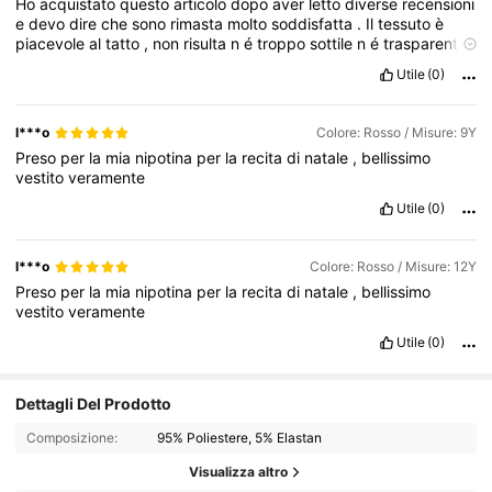
Ho
acquistato
questo
articolo
dopo
aver
letto
diverse
recensioni
e
devo
dire
che
sono
rimasta
molto
soddisfatta
.
Il
tessuto
è
piacevole
al
tatto
,
non
risulta
n
é
troppo
sottile
n
é
trasparente
e
sembra
di
buona
qualit
à
rispetto
al
prezzo
.
La
vestibilit
à
è
Utile
(0)
corretta
:
ho
scelto
la
mia
taglia
abituale
e
calza
perfettamente
,
seguendo
bene
le
forme
senza
stringere
.
Il
colore
è
identico
alle
foto
sul
sito
,
cosa
che
apprezzo
molto
perch
é
spesso
non
l***o
Colore: Rosso / Misure: 9Y
è
scontata
.
La
spedizione
è
stata
abbastanza
veloce
e
l
’
Preso
per
la
mia
nipotina
per
la
recita
di
natale
,
bellissimo
articolo
è
arrivato
ben
confezionato
.
Dopo
il
lavaggio
non
ha
vestito
veramente
perso
colore
n
é
si
è
deformato
,
quindi
sembra
resistente
anche
nel
tempo
.
È
un
capo
versatile
,
facile
da
abbinare
sia
Utile
(0)
per
un
look
quotidiano
che
per
qualcosa
di
pi
ù
curato
.
Nel
complesso
ottimo
rapporto
qualit
à-
prezzo
,
lo
ricomprerei
e
lo
consiglio
sicuramente
.
l***o
Colore: Rosso / Misure: 12Y
Preso
per
la
mia
nipotina
per
la
recita
di
natale
,
bellissimo
vestito
veramente
Utile
(0)
Dettagli Del Prodotto
Composizione:
95% Poliestere, 5% Elastan
Visualizza altro