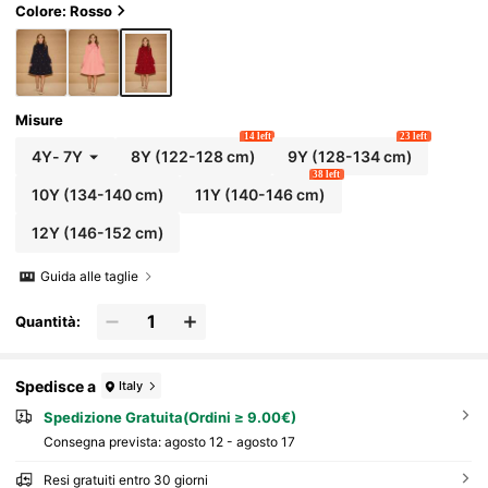
Colore: Rosso
Misure
14 left
23 left
4Y
-
7Y
8Y
(122-128 cm)
9Y
(128-134 cm)
38 left
10Y
(134-140 cm)
11Y
(140-146 cm)
12Y
(146-152 cm)
Guida alle taglie
Quantità:
Spedisce a
Italy
Spedizione Gratuita(Ordini ≥ 9.00€)
Consegna prevista:
agosto 12 - agosto 17
Resi gratuiti entro 30 giorni