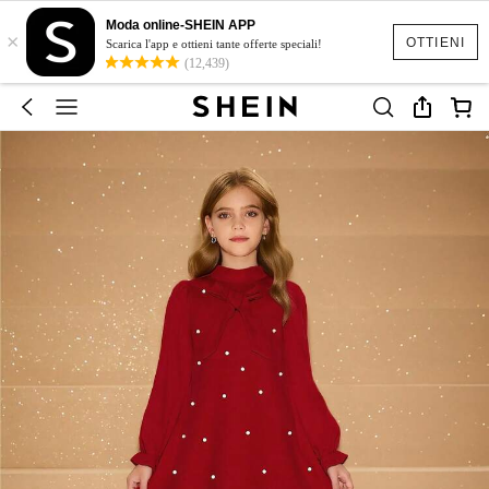
Moda online-SHEIN APP
×
OTTIENI
Scarica l'app e ottieni tante offerte speciali!
(12,439)