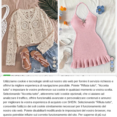
10
4
SHEIN Cardigan in maglia traf
SHEIN Vestito Copricostume con Sc
NEW
orata per ragazze pre-adolescenti,
ollo All'Amo e Decorazione a Stella
9
#1 Bestseller
in Rosa Maglieria per ragazze adolescenti
Utilizziamo cookie e tecnologie simili sul nostro sito web per fornire il servizio richiesto e
.48€
adatto per casa, uscite casual, vac
Marina in Metallo per Ragazze Pre-
offrirvi la migliore esperienza di navigazione possibile. Potete "Rifiuta tutto", "Accetta
7
anze al mare, feste e altre occasion
adolescenti in Vacanza al Mare
.98€
-16%
9.56€
tutto" o impostare le vostre preferenze sui cookie in qualsiasi momento a vostra scelta.
i, comodo e versatile, in tessuto mor
Selezionando "Accetta tutto", attiveremo tutti i cookie opzionali, che ci aiutano ad
bido. Questo cardigan rosa per raga
zze presenta un design con scollo a
analizzare il traffico, offrire funzionalità avanzate e personalizzare contenuti e annunci
V con laccio e maniche lunghe, ren
per migliorare la vostra esperienza di acquisto con SHEIN. Selezionando "Rifiuta tutto",
dendolo una scelta ideale per le gio
consentite l'utilizzo dei soli cookie strettamente necessari per il funzionamento del
vani ragazze in estate e un regalo p
nostro sito web. Potete disabilitarli modificando le impostazioni del vostro browser, ma
erfetto per la Festa della Mamma
questo potrebbe influire sul corretto funzionamento del sito. Per saperne di più sui