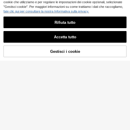
cookie che utilizziamo e per regolare le impostazioni dei cookie opzionali, selezionate
"Gestisci cookie". Per maggiori informazioni su come trattiamo i dati che raccogliamo,
fate clic qui per consultare la nostra Informativa sulla privacy.
Rifiuta tutto
Accetta tutto
Gestisci i cookie
AGGIUNGI AL CARRELLO
SHEIN Maglione a maniche lunghe i
n maglia casual e versatile color alb
12
Dazy
.85€
-1%
12.98€
icocca per ragazze pre-adolescent
DAZY Vestito maglia senza manich
i, adatto per autunno/inverno
e per ragazze
9
.74€