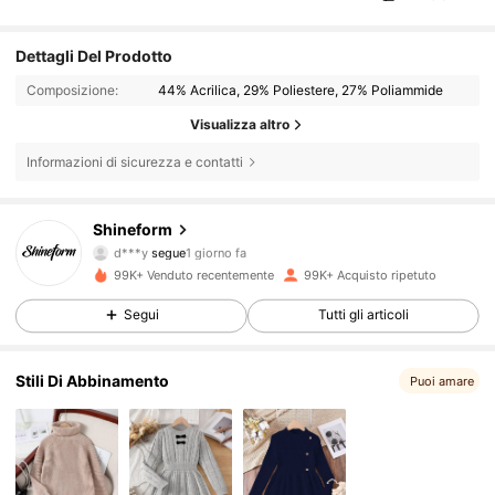
Dettagli Del Prodotto
Composizione:
44% Acrilica, 29% Poliestere, 27% Poliammide
Visualizza altro
Informazioni di sicurezza e contatti
18K Follower
4.86
Shineform
d***y
segue
1 giorno fa
a***7
sta navigando
18K Follower
4.86
99K+ Venduto recentemente
99K+ Acquisto ripetuto
Segui
Tutti gli articoli
18K Follower
4.86
Stili Di Abbinamento
Puoi amare
18K Follower
4.86
18K Follower
4.86