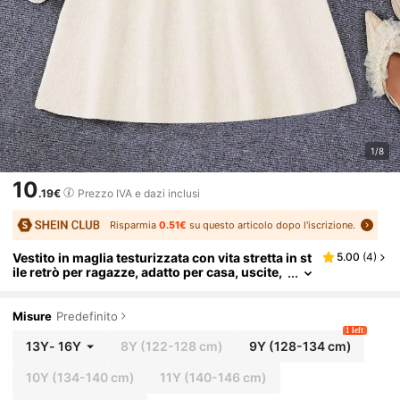
1/8
10
.19€
Prezzo IVA e dazi inclusi
Risparmia
0.51€
su questo articolo dopo l'iscrizione.
Vestito in maglia testurizzata con vita stretta in st
5.00
(
4
)
ile retrò per ragazze, adatto per casa, uscite,
feste, ritorno a scuola
Misure
Predefinito
1 left
13Y
-
16Y
8Y
(122-128 cm)
9Y
(128-134 cm)
10Y
(134-140 cm)
11Y
(140-146 cm)