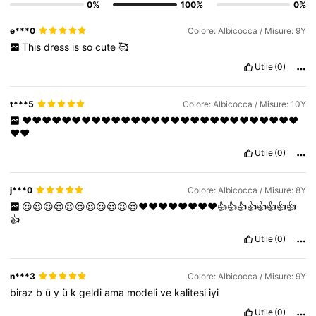
0%
100%
0%
e***0
Colore: Albicocca / Misure: 9Y
This
dress
is
so
cute
🥰
Utile
(0)
t***5
Colore: Albicocca / Misure: 10Y
❤️❤️❤️❤️❤️❤️❤️❤️❤️❤️❤️❤️❤️❤️❤️❤️❤️❤️❤️❤️❤️❤️❤️❤️❤️❤️❤️❤️
❤️❤️
Utile
(0)
j***0
Colore: Albicocca / Misure: 8Y
😍😍😍😍😍😍😍😍😍😍😍❤️❤️❤️❤️❤️❤️❤️❤️👍👍👍👍👍👍👍👍
👍
Utile
(0)
n***3
Colore: Albicocca / Misure: 9Y
biraz
b
ü
y
ü
k
geldi
ama
modeli
ve
kalitesi
iyi
Utile
(0)