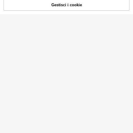
Gestisci i cookie
AGGIUNGI AL CARRELLO