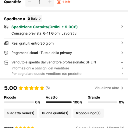
Quantità:
1 left
Spedisce a
Italy
Spedizione Gratuita(Ordini ≥ 9.00€)
Consegna prevista:
6-11 Giorni Lavorativi
Resi gratuiti entro 30 giorni
Pagamenti sicuri · Tutela della privacy
Venduto e spedito dal venditore professionale: SHEIN
Informazioni e obblighi del venditore
Per segnalare questo venditore e/o prodotto
5.00
(6)
Visualizza altro
Piccolo
Adatto
Grande
0%
100%
0%
si adatta bene
(1)
buona qualità
(1)
troppo lungo
(1)
e***r
Colore: Albicocca / Misure: 6Y