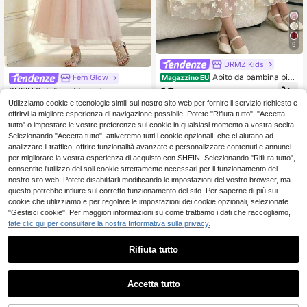
9
DRMZ Kids
Abito da bambina bian
Fern Glow
Magazzino EU
co crema con laccetti al collo, colle
10
SHEIN Set di vestito e giacca rosa c
.48€
tto alto, grande fiocco decorativo, t
on ricamo floreale elegante e carino
12 left
Utilizziamo cookie e tecnologie simili sul nostro sito web per fornire il servizio richiesto e
essuto in rete con fiori 3D, silhouett
per ragazze, adatto per abiti da fest
4-7 giorni lavorativi
offrirvi la migliore esperienza di navigazione possibile. Potete "Rifiuta tutto", "Accetta
e ampia a trapezio, stile dolce da pri
12
a di compleanno
.38€
ncipessa, abito formale leggero esti
tutto" o impostare le vostre preferenze sui cookie in qualsiasi momento a vostra scelta.
vo per bambina, abito da damigella
Selezionando "Accetta tutto", attiveremo tutti i cookie opzionali, che ci aiutano ad
per il primo compleanno del bebè, a
analizzare il traffico, offrire funzionalità avanzate e personalizzare contenuti e annunci
bito da fata con nappe di design di
per migliorare la vostra esperienza di acquisto con SHEIN. Selezionando "Rifiuta tutto",
nicchia per bambini
consentite l'utilizzo dei soli cookie strettamente necessari per il funzionamento del
nostro sito web. Potete disabilitarli modificando le impostazioni del vostro browser, ma
questo potrebbe influire sul corretto funzionamento del sito. Per saperne di più sui
cookie che utilizziamo e per regolare le impostazioni dei cookie opzionali, selezionate
"Gestisci cookie". Per maggiori informazioni su come trattiamo i dati che raccogliamo,
fate clic qui per consultare la nostra Informativa sulla privacy.
Rifiuta tutto
Accetta tutto