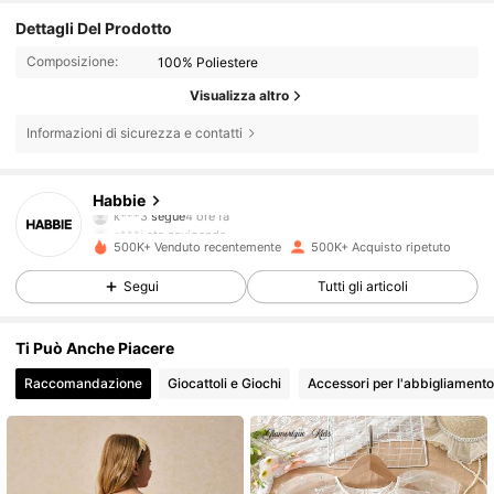
Dettagli Del Prodotto
Composizione:
100% Poliestere
Visualizza altro
Informazioni di sicurezza e contatti
63K Follower
4.89
Habbie
a***i
sta navigando
63K Follower
4.89
500K+ Venduto recentemente
500K+ Acquisto ripetuto
Segui
Tutti gli articoli
63K Follower
4.89
Ti Può Anche Piacere
Raccomandazione
Giocattoli e Giochi
Accessori per l'abbigliamento
63K Follower
4.89
63K Follower
4.89