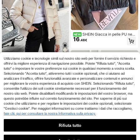
SHEIN Giacca in pelle PU nera
NEW
16
stile dolce e cool per ragazze con r
.48€
evers e bottoni a doppio petto, orlo
elastico, decorazione vintage a dop
pio petto con chiusura a cerniera ce
ntrale, vestibilità ampia, maniche lu
Utilizziamo cookie e tecnologie simili sul nostro sito web per fornire il servizio richiesto e
SHEIN Cappotto imbottito con capp
nghe con spalle cadenti, comoda p
18
uccio casual per ragazze, colletto i
offrirvi la migliore esperienza di navigazione possibile. Potete "Rifiuta tutto", "Accetta
er l'uso quotidiano in primavera e a
.48€
-26%
25.21€
n pelliccia marrone, logo ricamato s
tutto" o impostare le vostre preferenze sui cookie in qualsiasi momento a vostra scelta.
utunno, si abbina bene con i jeans,
ul petto, polsini e orlo a costine, tas
adatta per il campus, casual, outfit
Selezionando "Accetta tutto", attiveremo tutti i cookie opzionali, che ci aiutano ad
che inclinate, adatto per shopping,
cool
analizzare il traffico, offrire funzionalità avanzate e personalizzare contenuti e annunci
passeggiata, scuola, pendolarismo,
per migliorare la vostra esperienza di acquisto con SHEIN. Selezionando "Rifiuta tutto",
viaggi, può essere abbinato a magli
consentite l'utilizzo dei soli cookie strettamente necessari per il funzionamento del
oni, maniche lunghe, pantaloni
nostro sito web. Potete disabilitarli modificando le impostazioni del vostro browser, ma
questo potrebbe influire sul corretto funzionamento del sito. Per saperne di più sui
cookie che utilizziamo e per regolare le impostazioni dei cookie opzionali, selezionate
"Gestisci cookie". Per maggiori informazioni su come trattiamo i dati che raccogliamo,
fate clic qui per consultare la nostra Informativa sulla privacy.
Rifiuta tutto