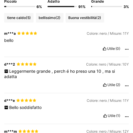
Piccolo
Adatto
Grande
6%
91%
3%
tiene caldo
(5)
bellissimo
(2)
Buona vestibilità
(2)
m***a
Colore: nero / Misure: 11Y
bello
Utile
(0)
d***2
Colore: nero / Misure: 10Y
Leggermente
grande
,
perch
é
ho
preso
una
10
,
ma
si
adatta
Utile
(2)
d***e
Colore: nero / Misure: 11Y
Bello
soddisfatto
Utile
(1)
m***m
Colore: nero / Misure: 12Y