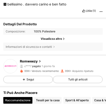
bellissimo
.
davvero
carino
e
ben
fatto
Utile
(1)
Dettagli Del Prodotto
Composizione:
100% Poliestere
Visualizza altro
Informazioni di sicurezza e contatti
Romweezy
109K Follower
4.84
c***7
pagato
1 giorno fa
99K+ Venduto recentemente
99K+ Acquisto ripetuto
109K Follower
4.84
Segui
Tutti gli articoli
Ti Può Anche Piacere
109K Follower
4.84
Raccomandazione
Tessili per la casa
Sport & All'aperto
Casa & V