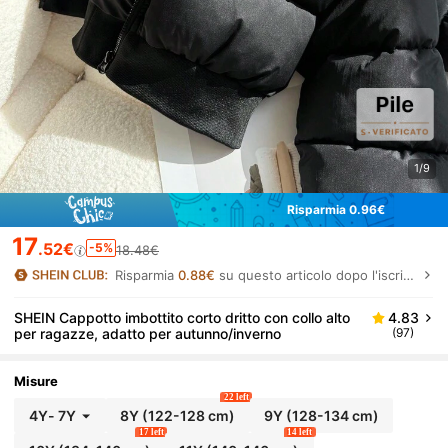
1/9
Risparmia 0.96€
17
.52€
-5%
18.48€
Risparmia
0.88€
su questo articolo dopo l'iscrizione.
SHEIN Cappotto imbottito corto dritto con collo alto
4.83
per ragazze, adatto per autunno/inverno
(97)
Misure
22 left
4Y
-
7Y
8Y
(122-128 cm)
9Y
(128-134 cm)
17 left
14 left