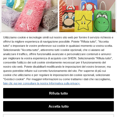
1 confezione 50/100g di carta velin
Utilizziamo cookie e tecnologie simili sul nostro sito web per fornire il servizio richiesto e
a colorata mixed per riempire scatol
3
offrirvi la migliore esperienza di navigazione possibile. Potete "Rifiuta tutto", "Accetta
.48€
asmodee
e regalo, per il ritorno a scuola
tutto" o impostare le vostre preferenze sui cookie in qualsiasi momento a vostra scelta.
12 pezzi/Set Sacchetti di cart
NEW
3
altri venditori
Selezionando "Accetta tutto", attiveremo tutti i cookie opzionali, che ci aiutano ad
a a tema molto Mario cartoni animat
11
analizzare il traffico, offrire funzionalità avanzate e personalizzare contenuti e annunci
.16€
i per feste di compleanno, sacchetti
per migliorare la vostra esperienza di acquisto con SHEIN. Selezionando "Rifiuta tutto",
regalo, sacchetti per lo shopping, re
consentite l'utilizzo dei soli cookie strettamente necessari per il funzionamento del
gali per feste, Ognissanti, Natale, co
nfezioni regalo per il ritorno a scuol
nostro sito web. Potete disabilitarli modificando le impostazioni del vostro browser, ma
a Asmodee
questo potrebbe influire sul corretto funzionamento del sito. Per saperne di più sui
cookie che utilizziamo e per regolare le impostazioni dei cookie opzionali, selezionate
"Gestisci cookie". Per maggiori informazioni su come trattiamo i dati che raccogliamo,
fate clic qui per consultare la nostra Informativa sulla privacy.
Rifiuta tutto
1
0
Accetta tutto
60/200 pezzi Etichette regalo a te