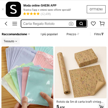
Carta Regalo Rotoli
Moda online-SHEIN APP
×
Carta Regalo In Fogli
OTTIENI
Scarica l'app e ottieni tante offerte speciali!
(12,439)
Carta Regalo Rotolo
Bustine
Carta Regalo Vintage
Raccomandazione
I più popolari
Prezzo
Filtro
Carta Regalo Rotoli
Tessuto
Rotolo da 5m di carta kraft vintage
a motivi floreali monofronte, 43cm*
5
.87€