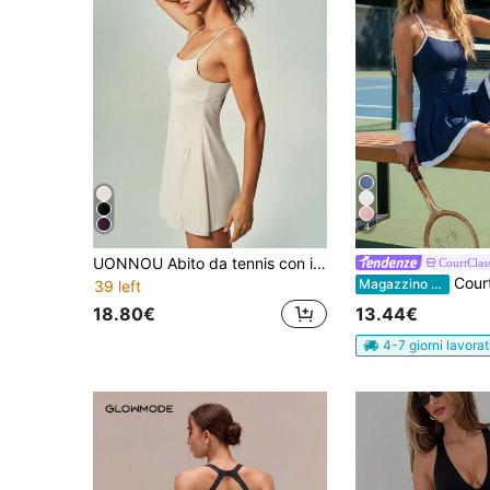
4
UONNOU Abito da tennis con imbottitura rimovibile, abito sportivo a-line con spalline regolabili e schiena bassa con pantaloncini integrati per l'abbigliamento attivo quotidiano delle donne
CourtClas
CourtClass CourtClass Abito sportivo da donna per primavera/estate, stile ten
Magazzino EU
39 left
18.80€
13.44€
4-7 giorni lavorat