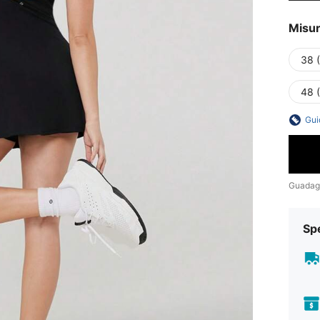
Misu
38 
48 
Gui
Guadag
Sp