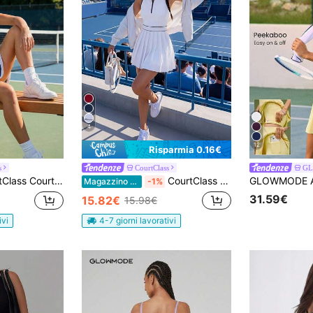
4
12
Risparmia 0.16€
s
CourtClass
G
nis, blu navy con colore a contrasto, spalline regolabili, orlo e inserto a contrasto, con pantaloncini attaccati e tasche, adatto per casual, running, yoga, palestra, tennis, golf
CourtClass CourtClass Abito sportivo casual senza maniche di colore unito, alla moda per l'estate, per attività fisica
Magazzino EU
-1%
31.59€
15.82€
15.98€
ivi
4-7 giorni lavorativi