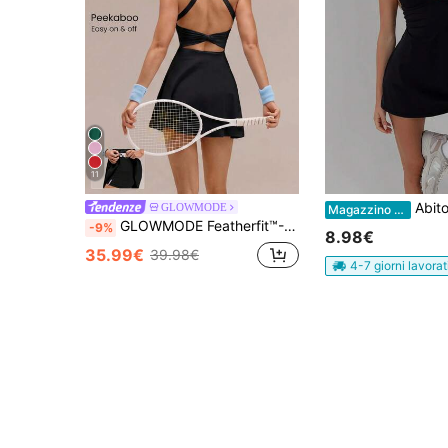
11
Abito sportivo casual da donna con scollo a 
GLOWMODE
Magazzino EU
GLOWMODE Featherfit™- Set Game Air Vestito Senza Maniche, A-line Vestito Con Spalline, Tasche E Nodi Incorporati. Adatto Per Attività Quotidiane A Basso Impatto.
-9%
8.98€
35.99€
39.98€
4-7 giorni lavorat