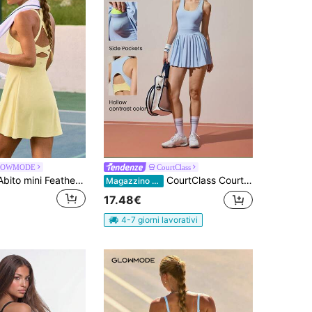
LOWMODE
CourtClass
GLOWMODE Abito mini FeatherFit™-Air con pantaloncini integrati, scollo a quadrato, antiscivolo, incrocio sulla schiena, leggero supporto, asciugatura rapida, assorbimento dell'umidità, adatto per primavera ed estate
CourtClass CourtClass Abito sportivo aderente con taglio sulla schiena, outfit da golf snellente per donne
Magazzino EU
17.48€
4-7 giorni lavorativi