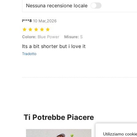
Nessuna recensione locale
l***8
10 Mar,2026
Colore: Blue Power, Misure: S
Colore:
Blue Power
Misure:
S
Its a bit shorter but i love it
Tradotto
Ti Potrebbe Piacere
Utilizziamo cookie 