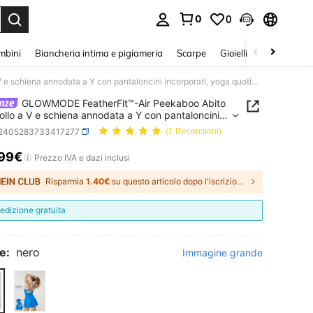
0
0
s Enter to select.
mbini
Biancheria intima e pigiameria
Scarpe
Gioielli E Accessori
GLOWMODE FeatherFit™-Air Peekaboo Abito con scollo a V e schiena annodata a Y con pantaloncini incorporati, yoga quotidiano a basso impatto, coppe rimovibili
GLOWMODE FeatherFit™-Air Peekaboo Abito
ollo a V e schiena annodata a Y con pantaloncini
orati, yoga quotidiano a basso impatto, coppe
t2405283733417277
(1 Recensioni)
ili
.99€
ICE AND AVAILABILITY
Prezzo IVA e dazi inclusi
Risparmia
1.40€
su questo articolo dopo l'iscrizione.
edizione gratuita
e:
nero
Immagine grande