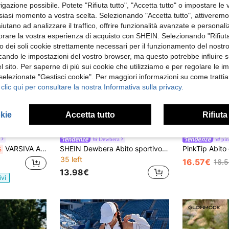
gazione possibile. Potete "Rifiuta tutto", "Accetta tutto" o impostare le
siasi momento a vostra scelta. Selezionando "Accetta tutto", attiveremo t
aiutano ad analizzare il traffico, offrire funzionalità avanzate e personal
orare la vostra esperienza di acquisto con SHEIN. Selezionando "Rifiuta
zzo dei soli cookie strettamente necessari per il funzionamento del nostr
ficando le impostazioni del vostro browser, ma questo potrebbe influire s
 sito. Per saperne di più sui cookie che utilizziamo e per regolare le i
 selezionate "Gestisci cookie". Per maggiori informazioni su come trattia
 clic qui per consultare la nostra Informativa sulla privacy.
9
okie
Accetta tutto
Rifiuta
parmia 5.82€
Dewbera
pin
VARSIVA Abiti basic senza schiena per yoga e tennis, adatti per attività fisica delle donne
SHEIN Dewbera Abito sportivo da fitness quotidiano da donna con schiena incrociata e colore unito
%
35 left
16.57€
16.
13.98€
ivi