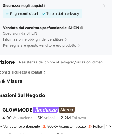
Sicurezza negli acquisti
Pagamenti sicuri
Tutela della privacy
Venduto dal venditore professionale: SHEIN
Spedizioni da SHEIN
Informazioni e obblighi del venditore
Per segnalare questo venditore e/o prodotto
izione
Resistenza del colore al lavaggio,Variazioni dimensionali dei tessuti
ioni di sicurezza e contatti
a & Misura
4.90
5K
2.2M
mazioni Sul Negozio
4.90
5K
2.2M
GLOWMODE
4.90
5K
2.2M
Valutazione
Articoli
Follower
e***i
pagato
1 giorno fa
+ Venduto recentemente
500K+ Acquisto ripetuto
Follower in crescita del 