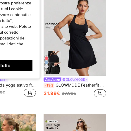
 vostre preferenze
utti i cookie
izzare contenuti e
 tutto",
o sito web. Potete
ul corretto
mpostazioni dei
mo i dati che
 tutto
23
Risparmia 0.01€
ktip
GLOWMODE
PinkTip Abito da yoga estivo fresco da donna con pantaloncini integrati, supporto incrociato sulla schiena, adatto per palestra e sport all'aperto
GLOWMODE Featherfit ™ - Air Peekaboo Abito Con Shorts Incorporati, Tasca, Strisce Antiscivolo, Supporto Leggero Per Basso Impatto Yoga Studio
-19%
58€
31.99€
39.98€