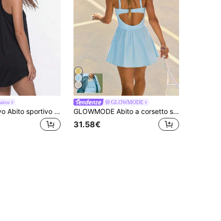
sivo
GLOWMODE
Eassivo Eassivo Abito sportivo nero con inserti a costine, effetto due pezzi, casual, adatto per pendolarismo e attività all'aperto
GLOWMODE Abito a corsetto senza schienale con pantaloncini integrati, tasche, adatto per tennis, golf, pickleball e uso casual quotidiano, realizzato in tessuto morbido e traspirante con coppe rimovibili e spalline regolabili
31.58€