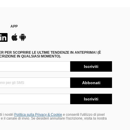
APP
ER PER SCOPRIRE LE ULTIME TENDENZE IN ANTEPRIMA! (È
RIZIONE IN QUALSIASI MOMENTO).
Iscriviti
Abbonati
Iscriviti
i i nostri
Politica sulla Privacy & Cookie
e consenti l'utilizzo di pixel
 il canale di invio. Se desideri annullare l'iscrizione, visita la nostra