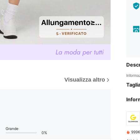
Descr
Informaz
Visualizza altro
Tagli
Infor
Grande
999K
0%