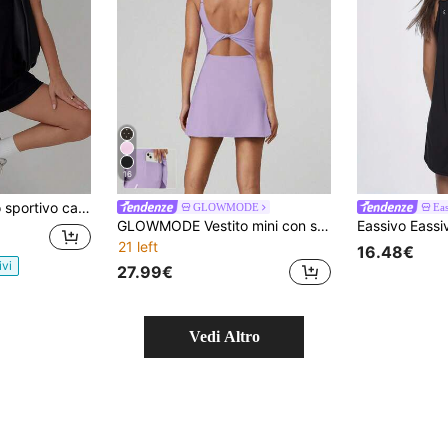
16
V senza schienale, monocolore, adatto per fitness e tempo libero, vestibilità slim, versatile e alla moda
GLOWMODE
Eas
GLOWMODE Vestito mini con scollo a V, nodo, asciugatura rapida e assorbimento dell'umidità, FeatherFit™-Air
21 left
16.48€
ivi
27.99€
Vedi Altro