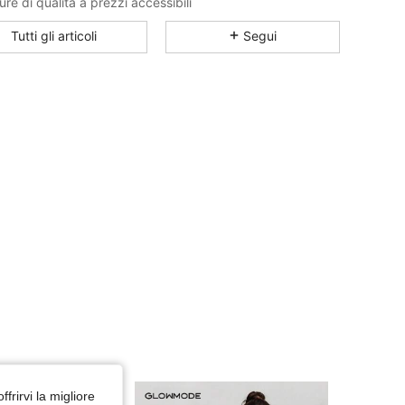
ure di qualità a prezzi accessibili
4.90
5K
2.2M
Tutti gli articoli
Segui
4.90
5K
2.2M
4.90
5K
2.2M
4.90
5K
2.2M
4.90
5K
2.2M
4.90
5K
2.2M
4.90
5K
2.2M
ffrirvi la migliore