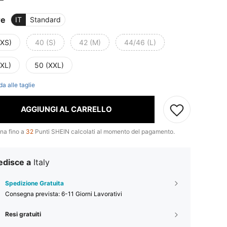
re
IT
Standard
(XS)
40 (S)
42 (M)
44/46 (L)
(XL)
50 (XXL)
da alle taglie
AGGIUNGI AL CARRELLO
na fino a
32
Punti SHEIN calcolati al momento del pagamento.
edisce a
Italy
Spedizione Gratuita
Consegna prevista:
6-11 Giorni Lavorativi
Resi gratuiti