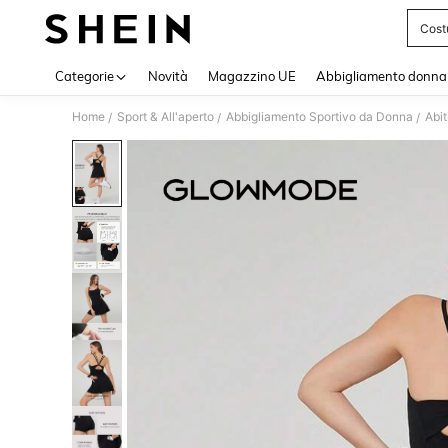
Cost
Use up 
Categorie
Novità
Magazzino UE
Abbigliamento donna
Home
Sport & All'aperto
Abbigliamento Sportivo da Donna
Abit
/
/
/