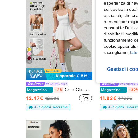
esperienza di navi
sui cookie in qual
opzionali, che ci 
annunci per migli
consentite l'utili
disabilitarli modi
funzionamento del
cookie opzionali,
raccogliamo,
fate
10
Gestisci i co
Risparmia 0.51€
Ris
CourtClass
VARSIVA
CourtClass Abito sportivo elegante da donna con canottiera
Magazzino EU
-3%
Magazzino EU
-32
12.47€
11.83€
12.98€
17.65€
4-7 giorni lavorativi
4-7 giorni lavorat