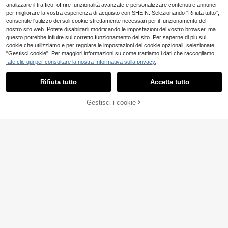
analizzare il traffico, offrire funzionalità avanzate e personalizzare contenuti e annunci
per migliorare la vostra esperienza di acquisto con SHEIN. Selezionando "Rifiuta tutto",
consentite l'utilizzo dei soli cookie strettamente necessari per il funzionamento del
nostro sito web. Potete disabilitarli modificando le impostazioni del vostro browser, ma
questo potrebbe influire sul corretto funzionamento del sito. Per saperne di più sui
cookie che utilizziamo e per regolare le impostazioni dei cookie opzionali, selezionate
"Gestisci cookie". Per maggiori informazioni su come trattiamo i dati che raccogliamo,
fate clic qui per consultare la nostra Informativa sulla privacy.
Rifiuta tutto
Accetta tutto
SuitURBody
Gestisci i cookie
AGGIUNGI AL CARRELLO
SuitURBody Reg
Magazzino EU
NEW
5
giseno leopardato con ferretto
.98€
EmpressEnvy
EmpressEnvy 1 p
Magazzino EU
NEW
4-7 giorni lavorativi
5
ezzo Reggiseno da donna con stam
.98€
pa leopardata e pizzo a contrasto
4-7 giorni lavorativi