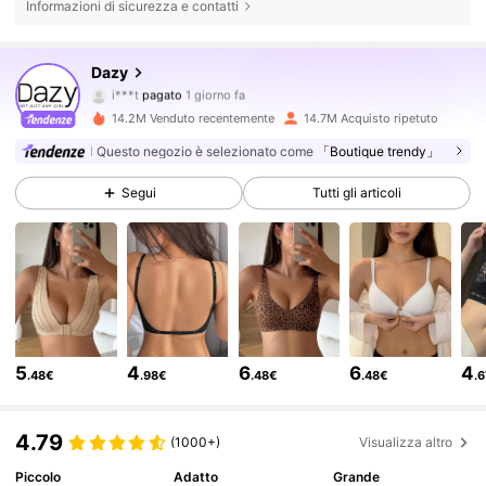
Informazioni di sicurezza e contatti
6.6M Follower
4.86
Dazy
i***t
pagato
1 giorno fa
f***0
segue
30 minuti fa
14.2M Venduto recentemente
14.7M Acquisto ripetuto
6.6M Follower
4.86
Questo negozio è selezionato come
「Boutique trendy」
Segui
Tutti gli articoli
6.6M Follower
4.86
6.6M Follower
4.86
6.6M Follower
4.86
5
4
6
6
4
.48€
.98€
.48€
.48€
.
6.6M Follower
4.86
4.79
(1000+)
Visualizza altro
Piccolo
Adatto
Grande