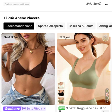
Utile
(0)
Dallo stesso articolo
Ti Può Anche Piacere
Raccomandazione
Sport & All'aperto
Bellezza & Salute
Abbigli
9
3 pezzi Reggiseno casual com
SuitURBody
NEW
odo e minimalista senza schienale