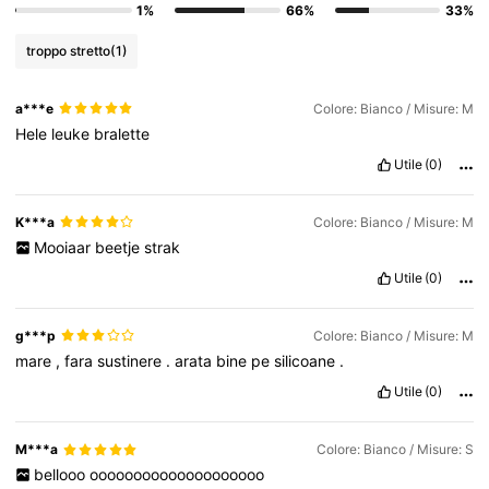
1%
66%
33%
6.6M Follower
4.86
troppo stretto
(1)
6.6M Follower
4.86
a***e
Colore: Bianco / Misure: M
Hele
leuke
bralette
6.6M Follower
4.86
Utile
(0)
K***a
Colore: Bianco / Misure: M
6.6M Follower
4.86
Mooiaar
beetje
strak
Utile
(0)
6.6M Follower
4.86
g***p
Colore: Bianco / Misure: M
mare
,
fara
sustinere
.
arata
bine
pe
silicoane
.
Utile
(0)
M***a
Colore: Bianco / Misure: S
bellooo
oooooooooooooooooooo