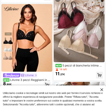
5 pezzi di biancheria intima da
NEW
donna con coppe a triangolo stile fr
14 left
ancese, patchwork in pizzo, romant
11
.27€
Lilivine
ica francese, senza ferretti, morbida
e confortevole, adatta per l'uso quo
Lilivine 3 pezzi Reggiseni in pi
NEW
tidiano
8
zzo a scollo a V, reggiseni imbottiti f
.98€
issi, reggiseni morbidi e comodi sen
za fili, reggiseni da lounge
Utilizziamo cookie e tecnologie simili sul nostro sito web per fornire il servizio richiesto e
offrirvi la migliore esperienza di navigazione possibile. Potete "Rifiuta tutto", "Accetta
tutto" o impostare le vostre preferenze sui cookie in qualsiasi momento a vostra scelta.
Selezionando "Accetta tutto", attiveremo tutti i cookie opzionali, che ci aiutano ad