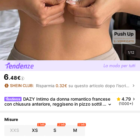
1/12
6
.48€
Risparmia
0.32€
su questo articolo dopo l'iscrizione.
DAZY Intimo da donna romantico francese
4.79
con chiusura anteriore, reggiseno in pizzo sottil
(1000+)
e senza fili con imbottitura push-up e bretelline
regolabili per seni piccoli e schiena bella, lingerie
Misure
1 left
2 left
1 left
XXS
XS
S
M