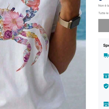
Non è la
Tutte l
Ci dispi
Sp