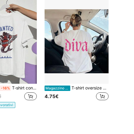
T-shirt con stampa grafica e spalle scese, manica corta, girocollo, top casual per primavera ed estate, abbigliamento femminile morbido, abiti da festival per donne, saldi estivi,
T-shirt oversize da donna con stampa grafica gotica "Back Diva", maglietta bianca girocollo con glitter rosa acceso Y2K, outfit streetwear retrò per festival estivi
-16%
Magazzino EU
4.75€
€
avorativi