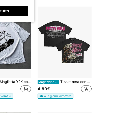
 tutto
glietta Y2K con gatto skateboard, estetica anni '90, vintage, maglietta Y2K con gattino, maglietta con gatto in stile rockstar, estetica rockstar, maglietta grunge retrò,
T-shirt nera con scritta "PRETTY GIRLS" e grafica con denaro, stile femminile da strada, stampa personalizzata su entrambi i lati in puro cotone.
Magazzino EU
4.89€
avorativi
4-7 giorni lavorativi