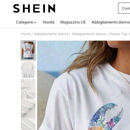
Cost
Use up 
Categorie
Novità
Magazzino UE
Abbigliamento donna
Home
Abbigliamento donna
Abbigliamento donna
Donne Top, B
/
/
/