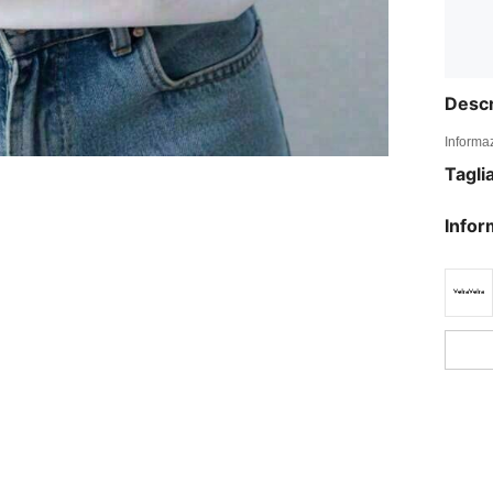
Descr
Informaz
Tagli
Infor