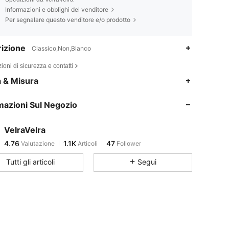
Informazioni e obblighi del venditore
Per segnalare questo venditore e/o prodotto
izione
Classico,Non,Bianco
ioni di sicurezza e contatti
4.76
1.1K
47
a & Misura
4.76
1.1K
47
mazioni Sul Negozio
4.76
1.1K
47
4.76
1.1K
47
VelraVelra
4.76
1.1K
47
Valutazione
Articoli
Follower
g***0
segue
1 giorno fa
4.76
1.1K
47
Tutti gli articoli
Segui
4.76
1.1K
47
4.76
1.1K
47
4.76
1.1K
47
4.76
1.1K
47