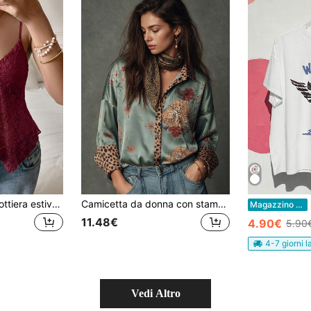
SCARLUX Top canottiera estiva Y2K da donna in pizzo floreale, scollo a V, spalline sottili, orlo irregolare, top casual per outfit quotidiani e street style da ritorno a scuola
Camicetta da donna con stampa leopardata e design dei polsini, elegante e casual, adatta per l'uso quotidiano, il pendolarismo e le vacanze
Magazzino EU
11.48€
4.90€
5.90
4-7 giorni l
Vedi Altro