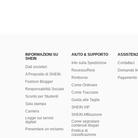
INFORMAZIONI SU
AIUTO & SUPPORTO
ASSISTENZ
SHEIN
Info sulla Spedizione
Contattaci
Dati societari
Recesso/Resi
Domande fr
A Proposito di SHEIN
Rimborso
Pagamento 
Fashion Blogger
Come Ordinare
Responsabilità Sociale
Come Tracciare
Sconto per Studenti
Guida alle Taglie
Sala stampa
SHEIN VIP
Carriera
SHEIN Affiliazione
Legge sui servizi
Come segnalare
digitali
contenuti illegali
Presentare un reclamo
Politica di
classificazione