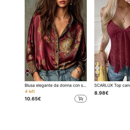
8
Blusa elegante da donna con stampa leopardata e patchwork in raso bordeaux, drappeggiata con lucentezza, morbida e confortevole per le vacanze
4 left
8.98€
10.65€