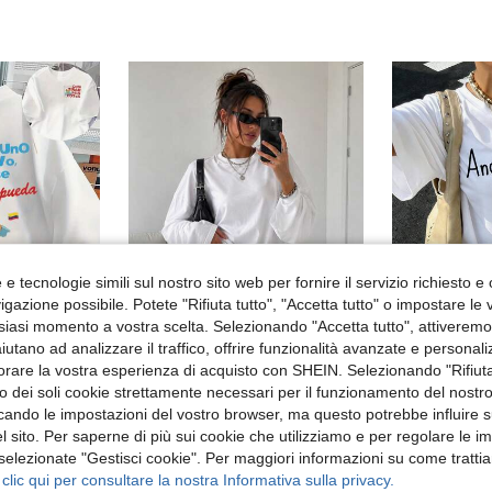
e tecnologie simili sul nostro sito web per fornire il servizio richiesto e o
gazione possibile. Potete "Rifiuta tutto", "Accetta tutto" o impostare le
siasi momento a vostra scelta. Selezionando "Accetta tutto", attiveremo t
aiutano ad analizzare il traffico, offrire funzionalità avanzate e personal
parmia 0.41€
orare la vostra esperienza di acquisto con SHEIN. Selezionando "Rifiuta
ilità ampia casual sportiva, abbigliamento casual sportivo per vacanze e festività
Maglietta da donna a maniche lunghe con scollo tondo, vestibilità regolare ampia, versatile e casual, nuovo top taglie forti per autunno/inverno, essenziale autunnale facile da abbinare
Magazzino EU
zzo dei soli cookie strettamente necessari per il funzionamento del nostr
ficando le impostazioni del vostro browser, ma questo potrebbe influire s
7.64€
4.97€
5.91
 sito. Per saperne di più sui cookie che utilizziamo e per regolare le i
4-7 giorni l
 selezionate "Gestisci cookie". Per maggiori informazioni su come trattia
 clic qui per consultare la nostra Informativa sulla privacy.