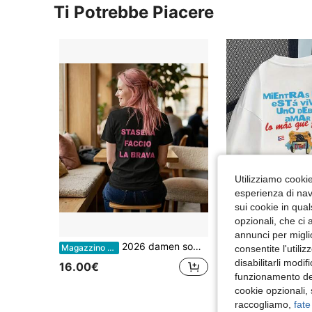
Ti Potrebbe Piacere
Utilizziamo cookie 
esperienza di navi
7
sui cookie in qual
opzionali, che ci 
Ris
annunci per migli
2026 damen sommer outfit Tonight I'm Being a Good Guy T-shirt | Tonight I'm Being a Good Guy T-shirt | Italian Phrase, Bold Pink Text
Maglietta in puro cotone da donna per estate/autunno, stampa grafica divertente di rana, vestib
Magazzino EU
-3%
consentite l'utili
disabilitarli modi
16.00€
10.86€
11.27€
funzionamento del
cookie opzionali,
raccogliamo,
fate