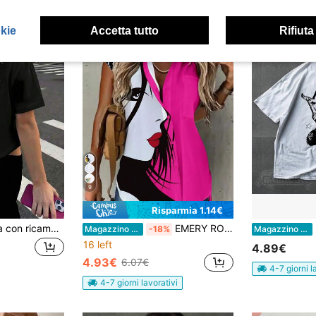
okie
Accetta tutto
Rifiuta
9
Risparmia 1.14€
Completo da uscita con ricamo di ali d'angelo e paillettes, outfit estivo da spiaggia in stile Y2K per donne, maglietta casual a maniche corte e collo tondo nera per donna
EMERY ROSE Camicia con colletto e stampa di personaggi dei cartoni animati, con bottoni
Ma
Magazzino EU
-18%
Magazzino EU
16 left
4.89€
4.93€
6.07€
4-7 giorni l
4-7 giorni lavorativi