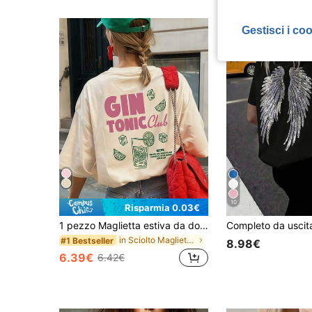
Gestisci i co
10
Risparmia 0.03€
1 pezzo Maglietta estiva da donna ampia a maniche corte, stampa bicchiere da cocktail Gin Tonic Club, cubetti di ghiaccio, fetta di lime, adatta per vacanze, ufficio, uscite, uso quotidiano, appuntamenti, feste, raduni, abbigliamento da strada. Maglietta da vacanza. Casual
in Sciolto Magliette casual basic
#1 Bestseller
8.98€
6.39€
6.42€