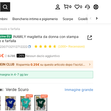
0
0
s Enter to select.
mbini
Biancheria intima e pigiameria
Scarpe
Gioielli E Accessori
eale e farfalla
INAWLY maglietta da donna con stampa
zino EU
e e farfalla
z2307132112712222
(1000+ Recensioni)
6€
-26%
ICE AND AVAILABILITY
6.78€
Nessun dazio aggiuntivo
Risparmia
0.25€
su questo articolo dopo l'iscrizione.
nsegna in 4-7 gg lav
e:
Verde Scuro
Immagine grande