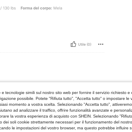
Forma del corpo: Mela, Colore: Menta Verde, Misure: S
/ 130 lbs
Forma del corpo:
Mela
Utile (0)
e tecnologie simili sul nostro sito web per fornire il servizio richiesto e o
gazione possibile. Potete "Rifiuta tutto", "Accetta tutto" o impostare le
siasi momento a vostra scelta. Selezionando "Accetta tutto", attiveremo t
Utile (0)
aiutano ad analizzare il traffico, offrire funzionalità avanzate e personal
orare la vostra esperienza di acquisto con SHEIN. Selezionando "Rifiuta
zzo dei soli cookie strettamente necessari per il funzionamento del nostr
 Recensioni
ficando le impostazioni del vostro browser, ma questo potrebbe influire s