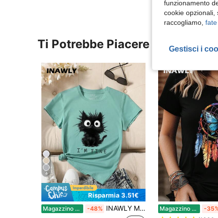
funzionamento del
cookie opzionali,
raccogliamo,
fate
Ti Potrebbe Piacere
Gestisci i co
4
Risparmia 3.51€
INAWLY Maglietta casual da donna a maniche corte, con collo rotondo e stampa di lettere e cartoni animati
Magazzino EU
-48%
Magazzino EU
-35