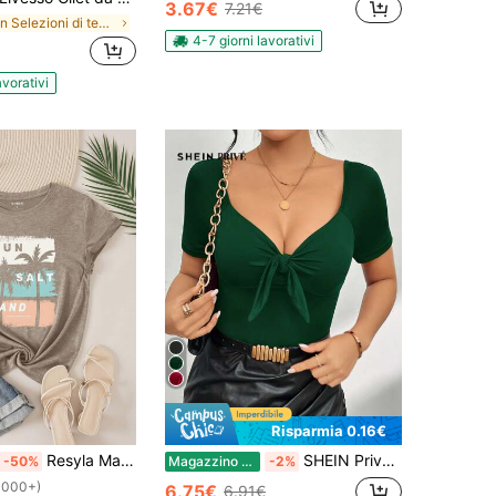
3.67€
7.21€
in Selezioni di tendenza K-J Top, camicette e magl
4-7 giorni lavorativi
avorativi
Risparmia 0.16€
Resyla Maglietta casual da donna a girocollo con maniche corte, stampa di palme e scritte, tema estivo e tropicale, grafica "sole, sale, sabbia, paradiso marino, Hawaii", per donna
SHEIN Privé Maglietta estiva romantica di San Valentino a maglia per le donne
-50%
Magazzino EU
-2%
1000+)
6.75€
6.91€