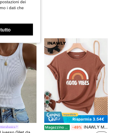
mpostazioni dei
mo i dati che
 tutto
4
Risparmia 3.54€
INAWLY Maglietta casual da donna con stampa a lettere e scollo rotondo, manica corta
ttierabasica
Magazzino EU
-49%
ivesso Gilet da donna elegante a tinta unita, slim fit, fuori stagione autunno inverno