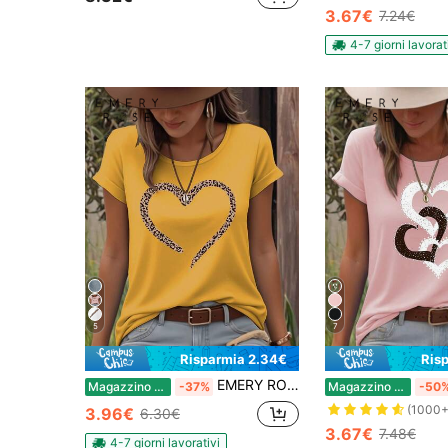
3.67€
7.24€
4-7 giorni lavorat
5
7
Risparmia 2.34€
Ris
EMERY ROSE Maglietta casual estiva da donna con stampa a cuori, girocollo, maniche corte, adatta per l'abbigliamento estivo e il Capodanno
Magazzino EU
-37%
Magazzino EU
-50
(1000+
3.96€
6.30€
3.67€
7.48€
4-7 giorni lavorativi