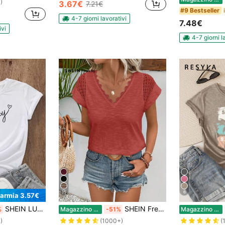
)
3.67€
7.21€
#9 Bestseller
4-7 giorni lavorativi
7.48€
ivi
4-7 giorni l
15
6
parmia 3.57€
SHEIN LUNE T-shirt da donna con grafica a cuore e lettera
SHEIN Frenchy Maglietta A Maniche Corte Con Lavorazione A Merletto A Patchwork
%
Magazzino EU
-51%
Magazzino EU
)
(1000+)
(