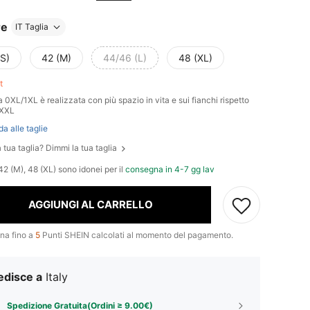
re
IT Taglia
(S)
42 (M)
44/46 (L)
48 (XL)
ft
a 0XL/1XL è realizzata con più spazio in vita e sui fianchi rispetto
/XXL
da alle taglie
 tua taglia? Dimmi la tua taglia
42 (M), 48 (XL) sono idonei per il
consegna in 4-7 gg lav
AGGIUNGI AL CARRELLO
na fino a
5
Punti SHEIN calcolati al momento del pagamento.
edisce a
Italy
Spedizione Gratuita(Ordini ≥ 9.00€)