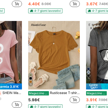
4.40€
3.67€
8.98€
7.48€
ivi
4-7 giorni lavorativi
4-7 giorni l
19
10
parmia 3.81€
SHEIN Maglietta casual estiva da donna con stampa a cuori, scollo tondo, maniche corte, per abiti di Capodanno, grafiche per magliette da donna
Rusticease T-shirt Da Donna A Manica Svasata In Tinta Unita
%
Magazzino EU
Magazzino EU
)
5.98€
3.91€
7.98€
4-7 giorni lavorativi
4-7 giorni l