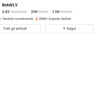
INAWLY
4.82
20K
1.1M
Valutazione
Articoli
Follower
c***9
pagato
1 giorno fa
+ Venduto recentemente
999K+ Acquisto ripetuto
4.82
20K
1.1M
Tutti gli articoli
Segui
4.82
20K
1.1M
4.82
20K
1.1M
4.82
20K
1.1M
4.82
20K
1.1M
4.82
20K
1.1M