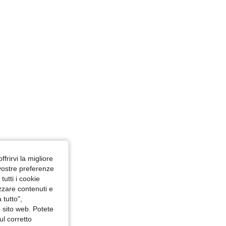
4.82
20K
1.1M
ffrirvi la migliore
 vostre preferenze
utti i cookie
izzare contenuti e
 tutto",
o sito web. Potete
ul corretto