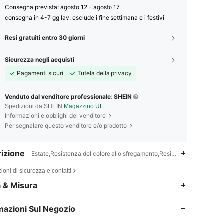
Consegna prevista:
agosto 12 - agosto 17
consegna in 4-7 gg lav: esclude i fine settimana e i festivi
Resi gratuiti entro 30 giorni
Sicurezza negli acquisti
Pagamenti sicuri
Tutela della privacy
Venduto dal venditore professionale: SHEIN
Spedizioni da SHEIN
Magazzino UE
Informazioni e obblighi del venditore
Per segnalare questo venditore e/o prodotto
izione
Estate,Resistenza del colore allo sfregamento,Resistenza del colore 
ioni di sicurezza e contatti
4.82
20K
1.1M
a & Misura
mazioni Sul Negozio
4.82
20K
1.1M