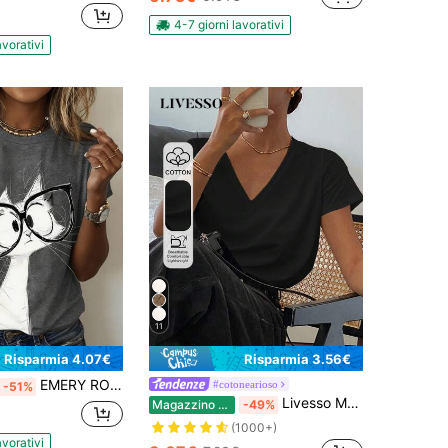
4-7 giorni lavorativi
avorativi
11
Risparmia 4.07€
Risparmia 3.56€
EMERY ROSE Maglietta casual, comoda e traspirante da donna con stampa carina e collo rotondo, manica corta
#cotonearioso
-51%
Livesso Maglietta casual da donna, con scollo a V profondo, a tinta unita, maniche corte, vestibilità morbida
Magazzino EU
-49%
(1000+)
avorativi