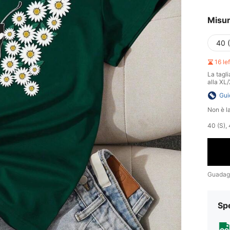
Misu
40 
16 le
La tagli
alla XL
Gui
Non è la
40 (S), 
Guadag
Sp