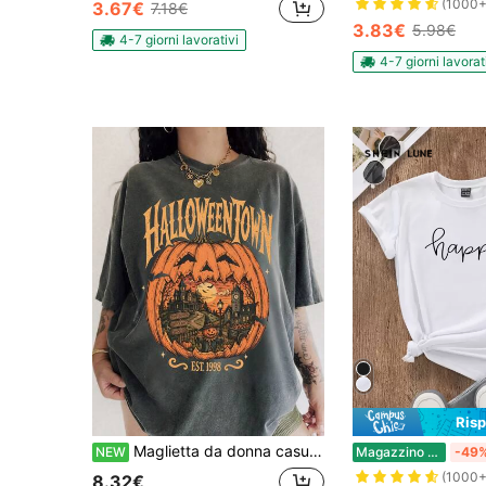
(1000+
3.67€
7.18€
3.83€
5.98€
4-7 giorni lavorativi
4-7 giorni lavorat
Ris
Maglietta da donna casual oversize ampia con scollo rotondo e maniche corte, bianca, con stampa Ognissanti Horror Pumpkin Farm
NEW
Magazzino EU
-49
(1000+
8.32€