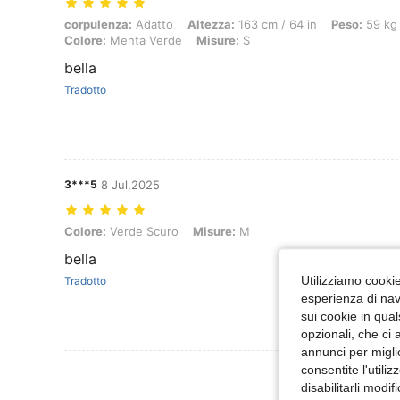
corpulenza: Adatto, Altezza: 163 cm / 64 in, Peso: 59 kg / 130 lbs, 
corpulenza:
Adatto
Altezza:
163 cm / 64 in
Peso:
59 kg 
Colore:
Menta Verde
Misure:
S
bella
Tradotto
3***5
8 Jul,2025
Colore: Verde Scuro, Misure: M
Colore:
Verde Scuro
Misure:
M
bella
Utilizziamo cookie 
Tradotto
esperienza di navi
sui cookie in qual
opzionali, che ci 
annunci per migli
consentite l'utili
Visualizza Altre
disabilitarli modi