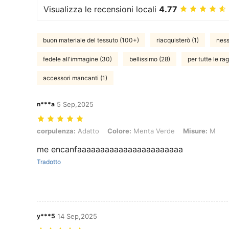
Visualizza le recensioni locali
4.77
buon materiale del tessuto (100+)
riacquisterò (1)
ness
fedele all'immagine (30)
bellissimo (28)
per tutte le ra
accessori mancanti (1)
n***a
5 Sep,2025
corpulenza: Adatto, Colore: Menta Verde, Misure: M
corpulenza:
Adatto
Colore:
Menta Verde
Misure:
M
me encanfaaaaaaaaaaaaaaaaaaaaaaa
Tradotto
y***5
14 Sep,2025