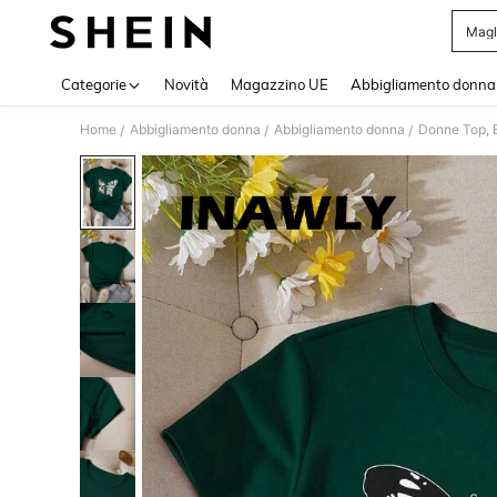
Magl
Use up 
Categorie
Novità
Magazzino UE
Abbigliamento donna
Home
Abbigliamento donna
Abbigliamento donna
Donne Top, B
/
/
/