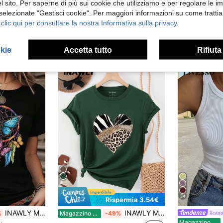
 sito. Per saperne di più sui cookie che utilizziamo e per regolare le i
 selezionate "Gestisci cookie". Per maggiori informazioni su come trattia
 clic qui per consultare la nostra Informativa sulla privacy.
okie
Accetta tutto
Rifiuta
34
Risparmia 3.54€
INAWLY Maglietta grafica con motivo acchiappasogni e farfalla, top per donna
INAWLY Maglietta casual a maniche corte da donna con collo rotondo, grafica a cuore e stampa leopardata
#cano
%
Magazzino EU
-49%
L
Magazzino EU