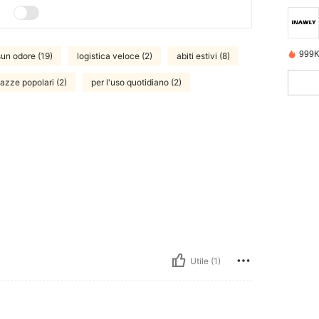
999K
un odore (19)
logistica veloce (2)
abiti estivi (8)
gazze popolari (2)
per l'uso quotidiano (2)
Utile (1)