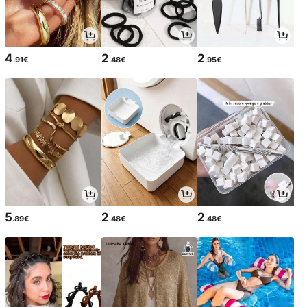
4
2
2
.91€
.48€
.95€
5
2
2
.89€
.48€
.48€