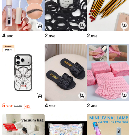
4
2
2
.98€
.95€
.85€
5
4
2
.26€
.93€
.48€
5.74€
-8%