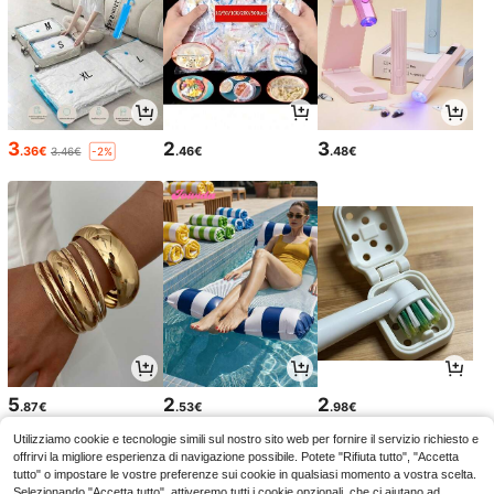
3
2
3
.36€
.46€
.48€
3.46€
-2%
5
2
2
.87€
.53€
.98€
Utilizziamo cookie e tecnologie simili sul nostro sito web per fornire il servizio richiesto e
offrirvi la migliore esperienza di navigazione possibile. Potete "Rifiuta tutto", "Accetta
tutto" o impostare le vostre preferenze sui cookie in qualsiasi momento a vostra scelta.
Selezionando "Accetta tutto", attiveremo tutti i cookie opzionali, che ci aiutano ad