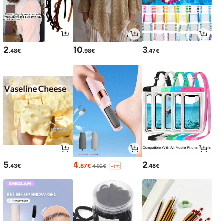
2
10
3
.48€
.98€
.47€
5
4
2
.43€
.87€
.48€
4.92€
-1%