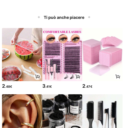
Ti può anche piacere
2
3
2
.48€
.41€
.47€