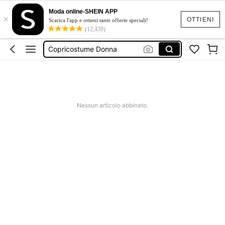
Squishy
Moda online-SHEIN APP
×
Aspirapolvere
OTTIENI
Scarica l'app e ottieni tante offerte speciali!
(12,439)
Costumi Mare Donna
Copricostume Donna
Vestiti Estivi Donna
Squishy
Aspirapolvere
Nessun articolo abbinato.