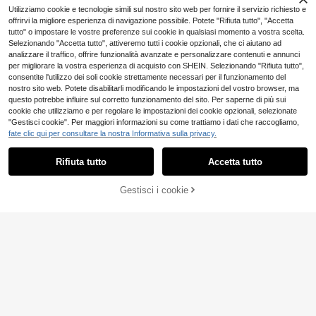
a
Utilizziamo cookie e tecnologie simili sul nostro sito web per fornire il servizio richiesto e
offrirvi la migliore esperienza di navigazione possibile. Potete "Rifiuta tutto", "Accetta
tutto" o impostare le vostre preferenze sui cookie in qualsiasi momento a vostra scelta.
Selezionando "Accetta tutto", attiveremo tutti i cookie opzionali, che ci aiutano ad
analizzare il traffico, offrire funzionalità avanzate e personalizzare contenuti e annunci
per migliorare la vostra esperienza di acquisto con SHEIN. Selezionando "Rifiuta tutto",
consentite l'utilizzo dei soli cookie strettamente necessari per il funzionamento del
nostro sito web. Potete disabilitarli modificando le impostazioni del vostro browser, ma
questo potrebbe influire sul corretto funzionamento del sito. Per saperne di più sui
cookie che utilizziamo e per regolare le impostazioni dei cookie opzionali, selezionate
"Gestisci cookie". Per maggiori informazioni su come trattiamo i dati che raccogliamo,
fate clic qui per consultare la nostra Informativa sulla privacy.
Rifiuta tutto
Accetta tutto
5
Gestisci i cookie
AGGIUNGI AL CARRELLO
4
Amorya
Amorya Abito midi ade
INAWLY Abito da donna vintage we
Magazzino EU
rente in chiffon con maniche lunghe
stern con stampa tie-dye, scollo a V
11
#5 Bestseller
in Aderente Abiti midi da donna
.48€
e stampa floreale rosa, elegante per
profondo, spacco e orlo asimmetric
11
uso quotidiano, feste di Capodanno,
o
.98€
4-7 giorni lavorativi
appuntamenti di San Valentino, aut
unno/inverno