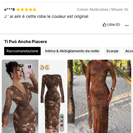
946K Follower
4.82
a***8
Colore: Multicolore / Misure: XL
J
’
ai
aim
é
cette
robe
le
couleur
est
original
Utile
(0)
Ti Può Anche Piacere
Raccomandazione
Intimo & Abbigliamento da notte
Scarpe
Acce
5