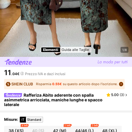
Elementi
Guida alle Taglie
1/8
11
.04€
Prezzo IVA e dazi inclusi
Risparmia
0.55€
su questo articolo dopo l'iscrizione.
Rafferiza Abito aderente con spalla
5.00
(
3
)
asimmetrica arricciata, maniche lunghe e spacco
laterale
Misure
:
IT
Standard
4 left
1 left
3 left
38
(XS)
40
(S)
42
(M)
44/46
(L)
48
(XL)