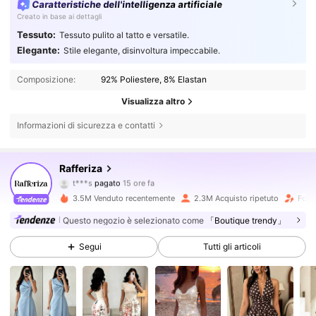
Caratteristiche dell'intelligenza artificiale
Creato in base ai dettagli
Tessuto:
Tessuto pulito al tatto e versatile.
Elegante:
Stile elegante, disinvoltura impeccabile.
Composizione:
92% Poliestere, 8% Elastan
Visualizza altro
Informazioni di sicurezza e contatti
946K Follower
4.82
Rafferiza
t***s
pagato
15 ore fa
f***a
segue
4 ore fa
3.5M Venduto recentemente
2.3M Acquisto ripetuto
Follo
946K Follower
4.82
Questo negozio è selezionato come
「Boutique trendy」
Segui
Tutti gli articoli
946K Follower
4.82
946K Follower
4.82