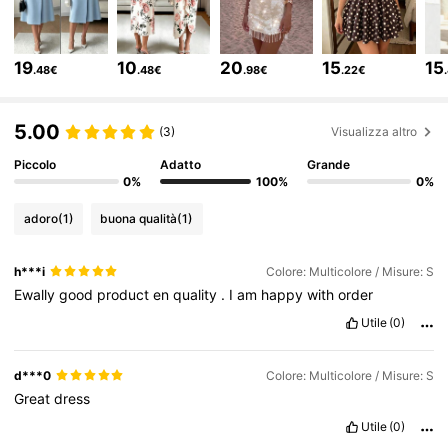
946K Follower
4.82
19
10
20
15
15
.48€
.48€
.98€
.22€
946K Follower
4.82
5.00
(3)
Visualizza altro
Piccolo
Adatto
Grande
0%
100%
0%
946K Follower
4.82
adoro
(1)
buona qualità
(1)
946K Follower
4.82
h***i
Colore: Multicolore / Misure: S
Ewally
good
product
en
quality
.
I
am
happy
with
order
946K Follower
4.82
Utile
(0)
d***0
Colore: Multicolore / Misure: S
946K Follower
4.82
Great
dress
Utile
(0)