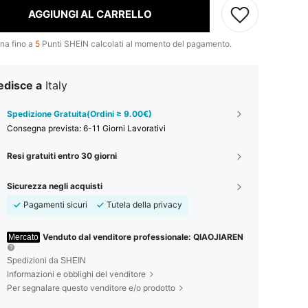
AGGIUNGI AL CARRELLO
na fino a
5
Punti SHEIN calcolati al momento del pagamento.
edisce a
Italy
Spedizione Gratuita(Ordini ≥ 9.00€)
Consegna prevista:
6-11 Giorni Lavorativi
Resi gratuiti entro 30 giorni
Sicurezza negli acquisti
Pagamenti sicuri
Tutela della privacy
Venduto dal venditore professionale: QIAOJIAREN
Mercato
Spedizioni da SHEIN
Informazioni e obblighi del venditore
Per segnalare questo venditore e/o prodotto