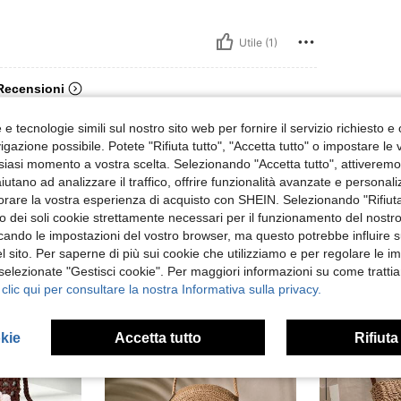
Utile (1)
 Recensioni
e tecnologie simili sul nostro sito web per fornire il servizio richiesto e o
gazione possibile. Potete "Rifiuta tutto", "Accetta tutto" o impostare le
siasi momento a vostra scelta. Selezionando "Accetta tutto", attiveremo t
aiutano ad analizzare il traffico, offrire funzionalità avanzate e personal
orare la vostra esperienza di acquisto con SHEIN. Selezionando "Rifiuta
zzo dei soli cookie strettamente necessari per il funzionamento del nostr
ficando le impostazioni del vostro browser, ma questo potrebbe influire s
 sito. Per saperne di più sui cookie che utilizziamo e per regolare le i
 selezionate "Gestisci cookie". Per maggiori informazioni su come trattia
 clic qui per consultare la nostra Informativa sulla privacy.
okie
Accetta tutto
Rifiuta