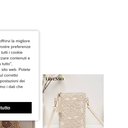
ffrirvi la migliore
 vostre preferenze
utti i cookie
izzare contenuti e
 tutto",
o sito web. Potete
ul corretto
mpostazioni dei
mo i dati che
 tutto