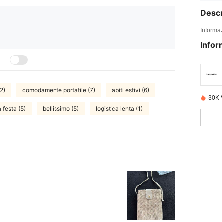
Descr
Informaz
Infor
(2)
comodamente portatile (7)
abiti estivi (6)
30K 
 festa (5)
bellissimo (5)
logistica lenta (1)