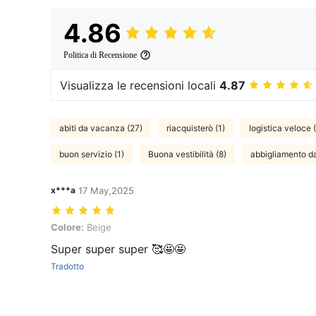
4.86
Politica di Recensione
Visualizza le recensioni locali
4.87
abiti da vacanza (27)
riacquisterò (1)
logistica veloce 
buon servizio (1)
Buona vestibilità (8)
abbigliamento da
x***a
17 May,2025
Colore: Beige
Colore:
Beige
Super super super 🥰🤩🤩
Tradotto