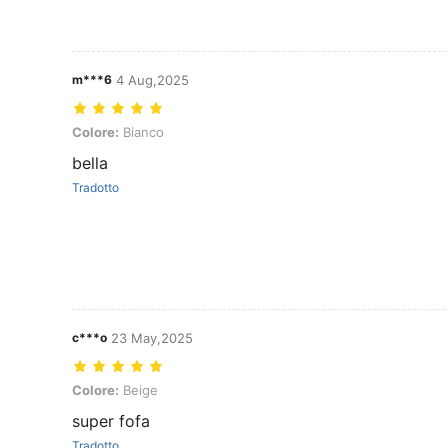
m***6
4 Aug,2025
Colore: Bianco
Colore:
Bianco
bella
Tradotto
c***o
23 May,2025
Colore: Beige
Colore:
Beige
super fofa
Tradotto