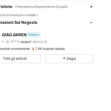
izione
Polipropilene,Magnete,Borse di paglia
4.81
20
4.1K
ioni di sicurezza e contatti
4.81
20
4.1K
mazioni Sul Negozio
4.81
20
4.1K
QIAOJIAREN
Venditore
h***a
segue
1 giorno fa
4.81
20
4.1K
Valutazione
Articoli
Follower
Venduto recentemente
7.8K Acquisto ripetuto
4.81
20
4.1K
Tutti gli articoli
Segui
4.81
20
4.1K
4.81
20
4.1K
4.81
20
4.1K
4.81
20
4.1K
4.81
20
4.1K