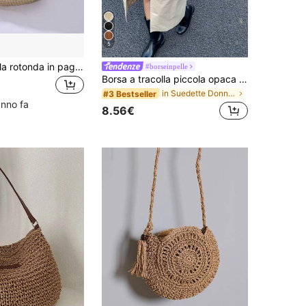
5
Borsa a tracolla rotonda in paglia per ragazze adolescenti, borsa a spalla intrecciata in rattan, borsetta estiva intrecciata per la spiaggia con cerniera, mini borsa a tracolla bohémien per vacanze e viaggi
#borseinpelle
Borsa a tracolla piccola opaca con nappe, stile bohémien minimalista, personalizzata, vintage, a doppio lato
in Suedette Donne Crossbody
#3 Bestseller
anno fa
8.56€