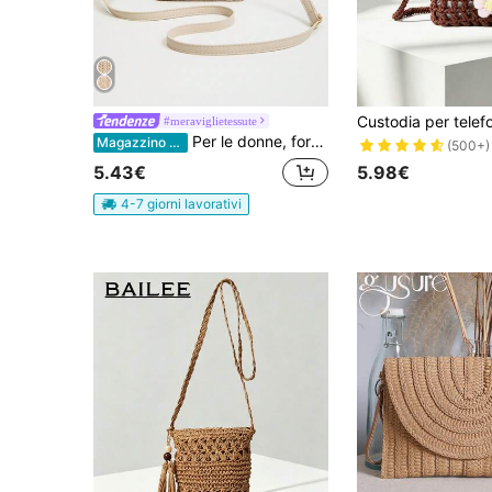
#meraviglietessute
Per le donne, forniamo una varietà di borse a tracolla intrecciate fatte a mano, borse a mano di colore tinta unita, borse decorate con nappe in stile francese casual, borse a tracolla con chiusura lampo multifunzionali di grande capacità, borse da viaggio e da shopping, per uso quotidiano, portafogli di paglia, borse da spiaggia, accessori da spiaggia e necessità estive.
Magazzino EU
(500+)
5.98€
5.43€
4-7 giorni lavorativi