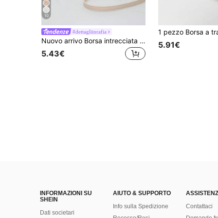
10
#dettagliinrafia
Nuovo arrivo Borsa intrecciata per donne, Borsa a spalla/tracolla quadrata piccola versatile, Borsa di paglia
5.91€
5.43€
INFORMAZIONI SU
AIUTO & SUPPORTO
ASSISTENZ
SHEIN
Info sulla Spedizione
Contattaci
Dati societari