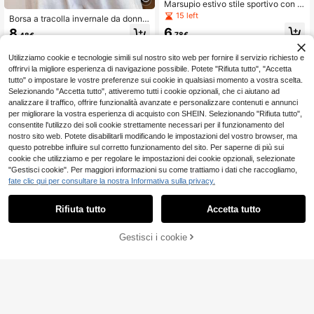
Marsupio estivo stile sportivo con c
atena e strass, borsa a tracolla mon
15 left
Borsa a tracolla invernale da donna
ospalla, adatta per studenti, lavoro,
con stampa leopardata e chiusura l
6
8
pendolarismo, shopping, viaggi, spo
.78€
.48€
ampo, borsa vita casual intrecciata,
rt
borsa a tracolla per sport all aperto
Utilizziamo cookie e tecnologie simili sul nostro sito web per fornire il servizio richiesto e
offrirvi la migliore esperienza di navigazione possibile. Potete "Rifiuta tutto", "Accetta
tutto" o impostare le vostre preferenze sui cookie in qualsiasi momento a vostra scelta.
Selezionando "Accetta tutto", attiveremo tutti i cookie opzionali, che ci aiutano ad
analizzare il traffico, offrire funzionalità avanzate e personalizzare contenuti e annunci
per migliorare la vostra esperienza di acquisto con SHEIN. Selezionando "Rifiuta tutto",
consentite l'utilizzo dei soli cookie strettamente necessari per il funzionamento del
nostro sito web. Potete disabilitarli modificando le impostazioni del vostro browser, ma
questo potrebbe influire sul corretto funzionamento del sito. Per saperne di più sui
cookie che utilizziamo e per regolare le impostazioni dei cookie opzionali, selezionate
"Gestisci cookie". Per maggiori informazioni su come trattiamo i dati che raccogliamo,
fate clic qui per consultare la nostra Informativa sulla privacy.
Rifiuta tutto
Accetta tutto
Gestisci i cookie
AGGIUNGI AL CARRELLO
Risparmia 0.03€
Borsa a tracolla versatile e alla mod
Borsa a tracolla minimalista alla mo
a da donna, realizzata in tessuto in
da da donna con grande capacità, b
33 left
30 left
nylon con stampe di mucca, leopar
orsa a tracolla con piccola borsetta
(1000+)
8
do e zebra, adatta per coppie, come
per monete
.48€
borsa a spalla, a tracolla o marsupi
9
.85€
9.88€
o, per sport, pendolarismo e uso quo