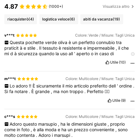
4.87
(1000+)
Visualizza altro
riacquisterò
(4)
logistica veloce
(6)
abiti da vacanza
(19)
v***t
Colore: Verde / Misure: Tagli Unica
Questa
pochette
verde
oliva
è
un
perfetto
connubio
tra
praticit
à
e
stile
.
Il
tessuto
è
resistente
e
impermeabile
,
il
che
mi
d
à
sicurezza
quando
la
uso
all
'
aperto
o
in
caso
di
maltempo
.
La
cerniera
scorre
fluidamente
e
le
doppie
linguette
Utile
(10)
intrecciate
non
sono
solo
funzionali
,
ma
aggiungono
anche
un
bel
tocco
di
robustezza
al
design
complessivo
.
È
una
pochette
sorprendentemente
capiente
:
ideale
per
contenere
snack
per
m***t
Colore: Multicolore / Misure: Tagli Unica
cani
,
sacchetti
per
i
rifiuti
,
gel
disinfettante
per
le
mani
o
anche
Lo
adoro
!!
È
sicuramente
il
mio
articolo
preferito
dell
'
ordine
.
oggetti
personali
essenziali
come
chiavi
e
carte
durante
le
Si
fa
notare
.
È
grande
,
ma
non
troppo
.
Perfetto
👌🏻
passeggiate
o
le
brevi
uscite
.
La
forma
compatta
permette
di
riporre
tutto
in
modo
ordinato
e
si
adatta
comodamente
a
una
Utile
(9)
borsa
o
pu
ò
essere
agganciata
al
guinzaglio
o
alla
cintura
.
Che
la
usiate
per
gli
accessori
del
vostro
animale
domestico
o
per
gli
oggetti
di
uso
quotidiano
,
questa
pochette
è
una
soluzione
c***s
Colore: Multicolore / Misure: Tagli Unica
versatile
e
ben
fatta
,
dal
look
moderno
e
discreto
.
Adoro
questo
marsupio
,
ha
le
dimensioni
giuste
,
proprio
come
in
foto
,
è
alla
moda
e
ha
un
prezzo
conveniente
,
sono
molto
contenta
.
Adoro
i
marsupi
.