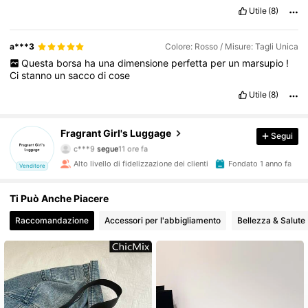
Utile
(8)
a***3
Colore: Rosso / Misure: Tagli Unica
Questa
borsa
ha
una
dimensione
perfetta
per
un
marsupio
!
Ci
stanno
un
sacco
di
cose
Utile
(8)
9.5K Follower
4.87
Fragrant Girl's Luggage
Segui
c***9
segue
11 ore fa
Alto livello di fidelizzazione dei clienti
Fondato 1 anno fa
Venditore
9.5K Follower
4.87
Ti Può Anche Piacere
9.5K Follower
4.87
Raccomandazione
Accessori per l'abbigliamento
Bellezza & Salute
9.5K Follower
4.87
9.5K Follower
4.87