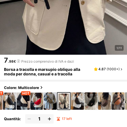
1/11
7
.98€
Prezzo comprensivo di IVA e dazi
Borsa a tracolla e marsupio obliquo alla
4.87
(
1000+
)
moda per donna, casual e a tracolla
Colore: Multicolore
Quantità:
17 left