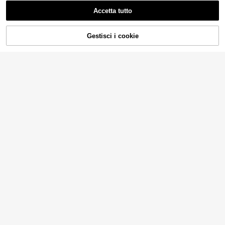
Accetta tutto
Gestisci i cookie
AGGIUNGI AL CARRELLO