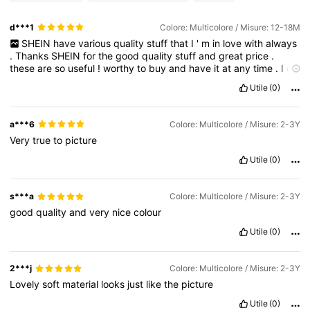
d***1
Colore: Multicolore / Misure: 12-18M
SHEIN
have
various
quality
stuff
that
I
'
m
in
love
with
always
.
Thanks
SHEIN
for
the
good
quality
stuff
and
great
price
.
these
are
so
useful
!
worthy
to
buy
and
have
it
at
any
time
.
I
do
recommend
to
get
it
!
I
'
m
happy
with
my
purchase
and
I
will
Utile
(0)
buy
again
and
True
size
👍👍👍👍👍👍👍👍👍👍👍👍👍👍👍👍👍👍
👍👍👍👍👍👍👍👍👍👍👍👍👍👍👍👍👍👍👍👍👍👍👍👍👍👍👍👍👍
👍👍👍👍👍👍👍👍👍👍👍👍👍👍👍👍👍👍👍👍👍👍👍👍👍👍👍👍👍
a***6
Colore: Multicolore / Misure: 2-3Y
👍👍👍👍👍👍👍👍👍👍👍👍👍👍👍👍👍👍👍👍👍👍👍👍👍👍👍👍👍
Very
true
to
picture
👍👍👍👍👍👍👍👍👍👍👍👍👍👍👍👍👍👍👍👍👍👍👍👍👍👍👍👍👍
👍👍👍👍👍👍.
Utile
(0)
s***a
Colore: Multicolore / Misure: 2-3Y
good
quality
and
very
nice
colour
Utile
(0)
2***j
Colore: Multicolore / Misure: 2-3Y
Lovely
soft
material
looks
just
like
the
picture
Utile
(0)