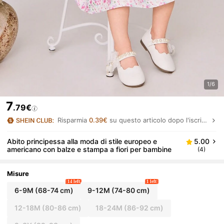
1/6
7
.79€
Risparmia
0.39€
su questo articolo dopo l'iscrizione.
Abito principessa alla moda di stile europeo e
5.00
americano con balze e stampa a fiori per bambine
(4)
Misure
14 left
1 left
6-9M
(68-74 cm)
9-12M
(74-80 cm)
12-18M
(80-86 cm)
18-24M
(86-92 cm)