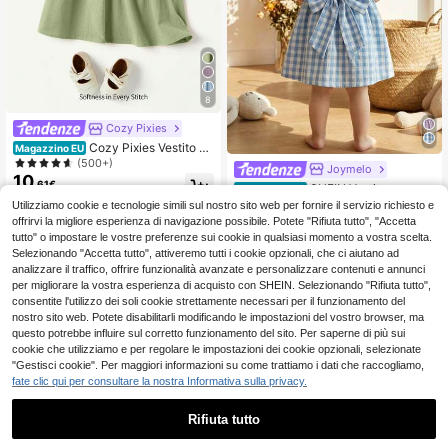
8
Cozy Pixies
Cozy Pixies Vestito se
Magazzino EU
nza maniche per bambina con rica
(500+)
Joymelo
mi floreali, colletto a marinaretto e b
10
.61€
SHEIN Vestito casual
ottoni frontali
Magazzino EU
5
e carino per bambine con fiocco a q
Utilizziamo cookie e tecnologie simili sul nostro sito web per fornire il servizio richiesto e
.99€
4-7 giorni lavorativi
uadri e volant sul fondo, adatto per
offrirvi la migliore esperienza di navigazione possibile. Potete "Rifiuta tutto", "Accetta
uscite primaverili/estive, vacanze, f
4-7 giorni lavorativi
tutto" o impostare le vostre preferenze sui cookie in qualsiasi momento a vostra scelta.
este, compleanni e uso quotidiano
Selezionando "Accetta tutto", attiveremo tutti i cookie opzionali, che ci aiutano ad
analizzare il traffico, offrire funzionalità avanzate e personalizzare contenuti e annunci
per migliorare la vostra esperienza di acquisto con SHEIN. Selezionando "Rifiuta tutto",
consentite l'utilizzo dei soli cookie strettamente necessari per il funzionamento del
nostro sito web. Potete disabilitarli modificando le impostazioni del vostro browser, ma
questo potrebbe influire sul corretto funzionamento del sito. Per saperne di più sui
cookie che utilizziamo e per regolare le impostazioni dei cookie opzionali, selezionate
"Gestisci cookie". Per maggiori informazioni su come trattiamo i dati che raccogliamo,
fate clic qui per consultare la nostra Informativa sulla privacy.
Rifiuta tutto