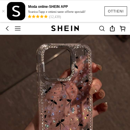
Moda online-SHEIN APP
×
OTTIENI
Scarica l'app e ottieni tante offerte speciali!
(12,439)