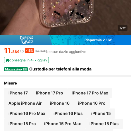
1/32
Risparmia 2.16€
11
-15%
14.04€
.88€
Nessun dazio aggiuntivo
consegna in 4-7 gg lav
Custodie per telefoni alla moda
Magazzino EU
Misure
iPhone 17
iPhone 17 Pro
iPhone 17 Pro Max
Apple iPhone Air
iPhone 16
iPhone 16 Pro
iPhone 16 Pro Max
iPhone 16 Plus
iPhone 15
iPhone 15 Pro
iPhone 15 Pro Max
iPhone 15 Plus