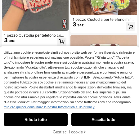
1 pezzo Custodia per telefono mini
3
malista personalizzata con slogan e
.34€
stivo, motivo frutta e vino, in TPU tr
asparente, con airbag antiurto, anti-
1 pezzo Custodia per telefono con
caduta e anti-impronte, compatibile
3
motivo a peperoncino rosso compat
con iPhone 16/16 Pro/16 Plus/15/15
.90€
ibile con Apple 17/17Pro/17Promax/
Pro Max/15 Pro/11/12/13/14 Pro Ma
16/16Pro/16promax/15/15Pro/15Pro
x/11 Pro/11 Pro Max/12 Pro/12 Pro
max/14/13/12/11
Utilizziamo cookie e tecnologie simili sul nostro sito web per fornire il servizio richiesto e
Max/13 Pro/13 Pro Max/14 Pro/14 P
offrirvi la migliore esperienza di navigazione possibile. Potete "Rifiuta tutto", "Accetta
ro Max, guscio morbido premium cr
tutto" o impostare le vostre preferenze sui cookie in qualsiasi momento a vostra scelta.
eativo
Selezionando "Accetta tutto", attiveremo tutti i cookie opzionali, che ci aiutano ad
analizzare il traffico, offrire funzionalità avanzate e personalizzare contenuti e annunci
per migliorare la vostra esperienza di acquisto con SHEIN. Selezionando "Rifiuta tutto",
consentite l'utilizzo dei soli cookie strettamente necessari per il funzionamento del
nostro sito web. Potete disabilitarli modificando le impostazioni del vostro browser, ma
questo potrebbe influire sul corretto funzionamento del sito. Per saperne di più sui
cookie che utilizziamo e per regolare le impostazioni dei cookie opzionali, selezionate
"Gestisci cookie". Per maggiori informazioni su come trattiamo i dati che raccogliamo,
fate clic qui per consultare la nostra Informativa sulla privacy.
Rifiuta tutto
Accetta tutto
8
Custodia per telefono minimalista a
Gestisci i cookie
4
pois verde menta morbida, compati
COMPRA ORA
AGGIUNGI AL CARRELLO
.39€
13
bile con iPhone 17 16 15 14 13 Pro