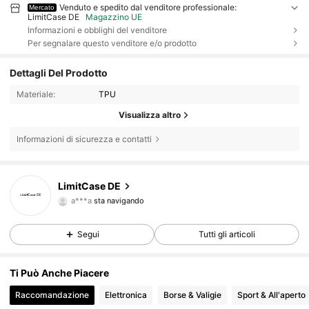
Venduto e spedito dal venditore professionale:
Mercato
LimitCase DE
Magazzino UE
Informazioni e obblighi del venditore
Per segnalare questo venditore e/o prodotto
Dettagli Del Prodotto
Materiale:
TPU
Visualizza altro
Informazioni di sicurezza e contatti
12 Follower
4.20
LimitCase DE
a***a
sta navigando
12 Follower
4.20
Segui
Tutti gli articoli
12 Follower
4.20
Ti Può Anche Piacere
12 Follower
4.20
Raccomandazione
Elettronica
Borse & Valigie
Sport & All'aperto
12 Follower