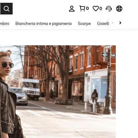
0
0
s Enter to select.
mbini
Biancheria intima e pigiameria
Scarpe
Gioielli E Accessori