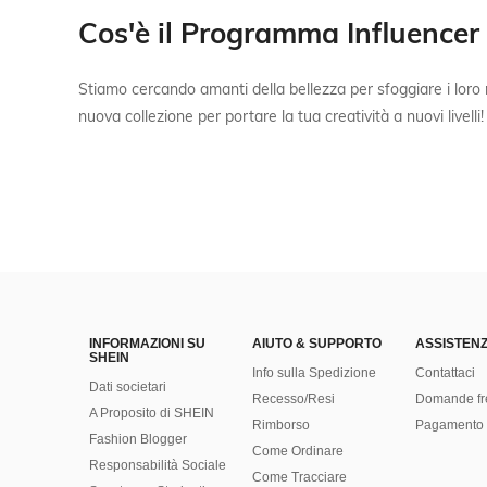
Cos'è il Programma Influenc
Stiamo cercando amanti della bellezza per sfoggiare i loro 
nuova collezione per portare la tua creatività a nuovi livelli!
INFORMAZIONI SU
AIUTO & SUPPORTO
ASSISTENZ
SHEIN
Info sulla Spedizione
Contattaci
Dati societari
Recesso/Resi
Domande fr
A Proposito di SHEIN
Rimborso
Pagamento 
Fashion Blogger
Come Ordinare
Responsabilità Sociale
Come Tracciare