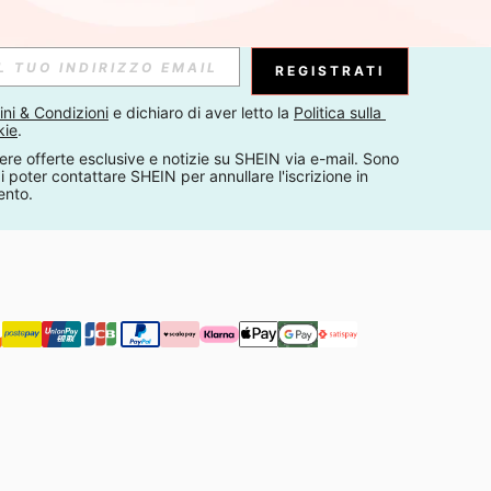
Iscriviti
Abbonati
REGISTRATI
ni & Condizioni
 e dichiaro di aver letto la 
Politica sulla 
kie
.
Iscriviti
ere offerte esclusive e notizie su SHEIN via e-mail. Sono 
 poter contattare SHEIN per annullare l'iscrizione in 
i i nostri
Politica sulla Privacy & Cookie
e consenti l'utilizzo di pixel
ento.
 il canale di invio. Se desideri annullare l'iscrizione, visita la nostra