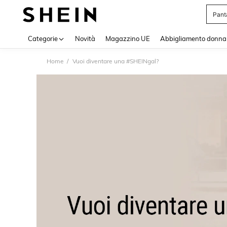
Pant
Use up 
Categorie
Novità
Magazzino UE
Abbigliamento donna
Home
Vuoi diventare una #SHEINgal?