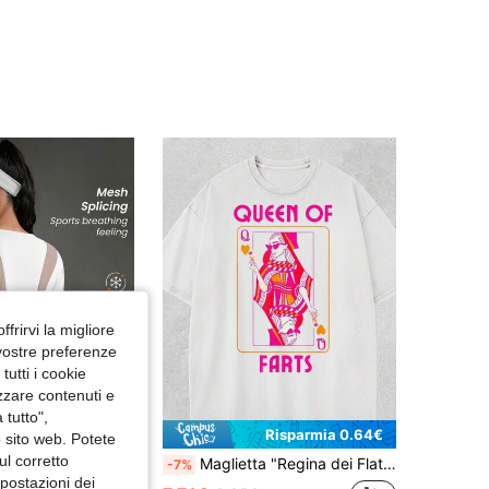
4.54
3.9K
61
4.54
3.9K
61
4.54
3.9K
61
4.54
3.9K
61
4.54
3.9K
61
ffrirvi la migliore
 vostre preferenze
utti i cookie
izzare contenuti e
 tutto",
Risparmia 4.07€
Risparmia 0.64€
o sito web. Potete
ul corretto
Maglietta "Regina dei Flatulenti", grafica divertente, abbigliamento casual quotidiano, regalo scherzoso
erista
-7%
mpostazioni dei
a per sport all'aperto, a maniche corte con spacco laterale, colore unito