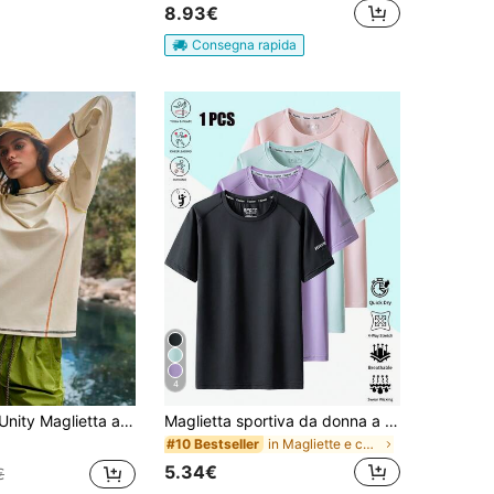
8.93€
Consegna rapida
4
 tondo, top casual sportivo adatto per l'autunno, top modesto per donna, top estivo da donna a maniche lunghe, top in cotone da donna, top safari da donna con collo a imbuto, casual, primavera, estate per donna, uscite
Maglietta sportiva da donna a maniche corte, leggera e traspirante, realizzata in tessuto elastico in poliestere misto, adatta per primavera ed estate, con alta tenuta del colore, semplice e casual. Maglietta sportiva da donna a girocollo, rapida asciugatura ed elastica, adatta per fitness, allenamento, corsa e palestra come top base per l'allenamento.
in Magliette e canotte da donna per attività all'a
#10 Bestseller
5.34€
€