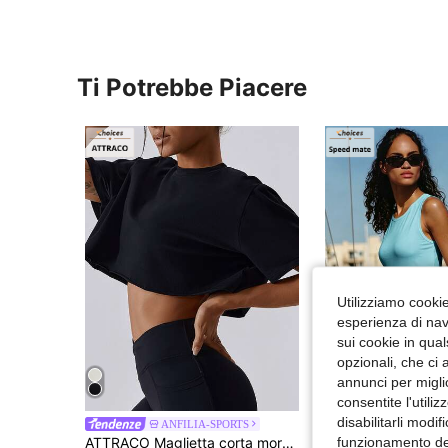
Ti Potrebbe Piacere
Utilizziamo cookie 
esperienza di navi
sui cookie in qual
opzionali, che ci 
annunci per migli
5
consentite l'utili
disabilitarli modi
ANFILIA-SPORTS
Speedmate
funzionamento del
ATTRACO Maglietta corta morbida da donna, pullover girocollo lavorato a maglia, comoda maglietta oversize per yoga, allenamento, sport all'aperto e palestra, colore nero, primavera/estate