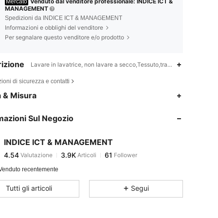
Venduto dal venditore professionale: INDICE ICT &
Mercato
MANAGEMENT
Spedizioni da INDICE ICT & MANAGEMENT
Informazioni e obblighi del venditore
Per segnalare questo venditore e/o prodotto
izione
Lavare in lavatrice, non lavare a secco,Tessuto,traspirante
ioni di sicurezza e contatti
4.54
3.9K
61
a & Misura
mazioni Sul Negozio
4.54
3.9K
61
INDICE ICT & MANAGEMENT
4.54
3.9K
61
Valutazione
Articoli
Follower
l***i
pagato
1 giorno fa
Venduto recentemente
4.54
3.9K
61
Tutti gli articoli
Segui
4.54
3.9K
61