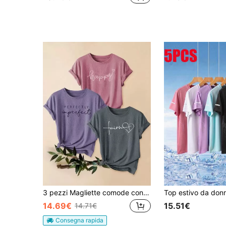
3 pezzi Magliette comode con stampa di lettere vintage, maglie sportive casual a maniche corte e scollo tondo, per donne
14.69€
15.51€
14.71€
Consegna rapida