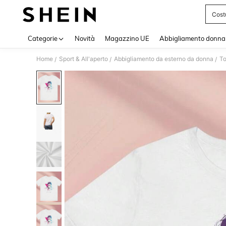
Cost
Use up 
Categorie
Novità
Magazzino UE
Abbigliamento donna
Home
Sport & All'aperto
Abbigliamento da esterno da donna
To
/
/
/