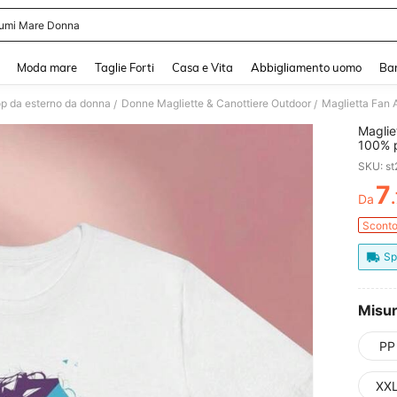
umi Mare Donna
and down arrow keys to navigate search Recente ricerca and Cerca e Trova. Pres
Moda mare
Taglie Forti
Casa e Vita
Abbigliamento uomo
Ba
p da esterno da donna
Donne Magliette & Canottiere Outdoor
/
/
Maglie
100% p
cotone
SKU: s
7
Da
PR
Scont
Sp
Misu
PP
XX