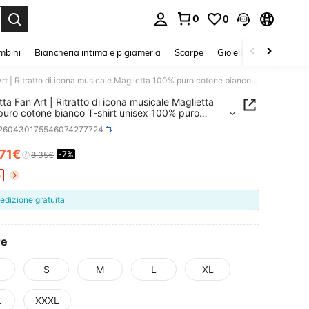
0
0
s Enter to select.
mbini
Biancheria intima e pigiameria
Scarpe
Gioielli E Accessori
Maglietta Fan Art | Ritratto di icona musicale Maglietta 100% puro cotone bianco T-shirt unisex 100% puro cotone bianco T-shirt unisex
tta Fan Art | Ritratto di icona musicale Maglietta
uro cotone bianco T-shirt unisex 100% puro
 bianco T-shirt unisex
t260430175546074277724
.71€
-7%
ICE AND AVAILABILITY
8.35€
o
edizione gratuita
re
S
M
L
XL
L
XXXL