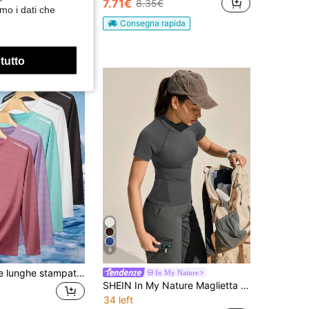
7.71€
8.35€
mo i dati che
Consegna rapida
apida
 tutto
9
Top a maniche lunghe stampato da donna, adatto per uso all'aperto e casual, versatile per vari stili sportivi
In My Nature
SHEIN In My Nature Maglietta casual estiva da esterno a maniche corte tinta unita
34 left