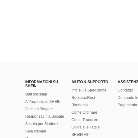
INFORMAZIONI SU
AIUTO & SUPPORTO
ASSISTENZ
SHEIN
Info sulla Spedizione
Contattaci
Dati societari
Recesso/Resi
Domande fr
A Proposito di SHEIN
Rimborso
Pagamento 
Fashion Blogger
Come Ordinare
Responsabilità Sociale
Come Tracciare
Sconto per Studenti
Guida alle Taglie
Sala stampa
SHEIN VIP