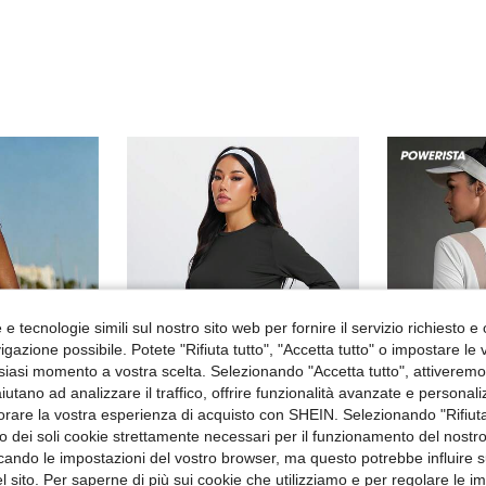
e tecnologie simili sul nostro sito web per fornire il servizio richiesto e o
gazione possibile. Potete "Rifiuta tutto", "Accetta tutto" o impostare le
siasi momento a vostra scelta. Selezionando "Accetta tutto", attiveremo t
aiutano ad analizzare il traffico, offrire funzionalità avanzate e personal
27
orare la vostra esperienza di acquisto con SHEIN. Selezionando "Rifiuta
8
zzo dei soli cookie strettamente necessari per il funzionamento del nostr
ficando le impostazioni del vostro browser, ma questo potrebbe influire s
1 pezzo Maglietta sportiva a maniche lunghe da donna, stile minimalista, morbida e confortevole, versatile, adatta per yoga, allenamento all'aperto, corsa, con spacchi laterali, colore nero, per la primavera
 Store
Pow
 sito. Per saperne di più sui cookie che utilizziamo e per regolare le i
Speed mate Maglietta casual lunga da donna con collo rotondo, top basic con vestibilità morbida, sportiva per primavera/estate
Powerista Maglietta casual da donn
-51%