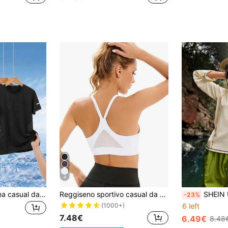
4
Top estivo da donna casual da esterno ad asciugatura rapida con maniche corte, adatto per molteplici occasioni tra cui abbigliamento casual, casa, ufficio e sport da campeggio
Reggiseno sportivo casual da donna con spalline sottili, con imbottitura integrata, minimalista e alla moda per uso quotidiano, colore bianco
SHEIN Unity Maglietta a maniche lunghe da donna con blocchi di colore per uso all'aperto, collo
-23%
(1000+)
6 left
7.48€
6.49€
8.48