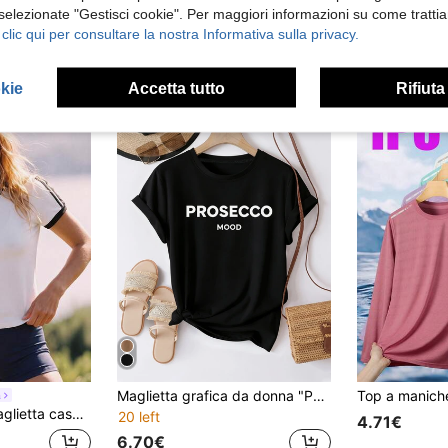
7.48€
 selezionate "Gestisci cookie". Per maggiori informazioni su come trattia
3.91€
7.98€
Consegna rapida
 clic qui per consultare la nostra Informativa sulla privacy.
Consegna r
okie
Accetta tutto
Rifiuta
Maglietta grafica da donna "PROSECCO MOOD" di colore marrone - Stampa carina e divertente adatta per brunch estivi, giornate in spiaggia e uscite con gli amici - Outfit casual di moda con tonalità terrose
a
di colore per uso quotidiano e all'aperto
20 left
4.71€
6.70€