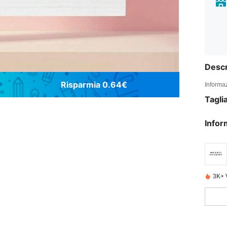
Descr
Risparmia 0.64€
Informaz
Tagli
Infor
3K+ 