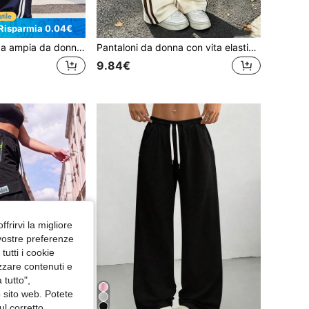
Risparmia 0.04€
Pantaloni a gamba ampia da donna con design a coulisse, tessuto confortevole, adatti per sport, attività all'aperto, casual e uso quotidiano
Pantaloni da donna con vita elastica, gamba dritta e ampia, design minimalista a tinta unita, versatili per uso quotidiano, sport e uscite estive
9.84€
ffrirvi la migliore
 vostre preferenze
utti i cookie
izzare contenuti e
 tutto",
o sito web. Potete
ul corretto