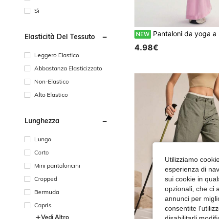
Sì
Pantaloni da yoga a zampa d'elefante con orlo spaccato e bordo a contrasto rosa & bianco, leggings sportivi elasticizzati
NEW
Elasticità Del Tessuto
4.98€
Leggero Elastico
Abbastanza Elasticizzato
Non-Elastico
Alto Elastico
Lunghezza
Lungo
Corto
Utilizziamo cookie 
Mini pantaloncini
esperienza di navi
Cropped
sui cookie in qual
opzionali, che ci 
Bermuda
annunci per migli
Capris
consentite l'utili
Vedi Altro
disabilitarli modi