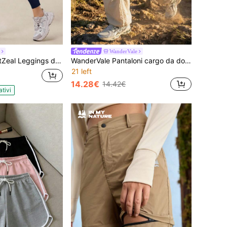
WanderVale
erno, di colore blu, in tinta unita, adatti per corsa, palestra, yoga, ad asciugatura rapida, con controllo addominale, vita alta, pannello in rete, pantaloni sportivi per primavera ed estate
WanderVale Pantaloni cargo da donna tinta unita con coulisse in vita, casual, versatili, per uso quotidiano e all'aperto
21 left
14.28€
14.42€
ativi