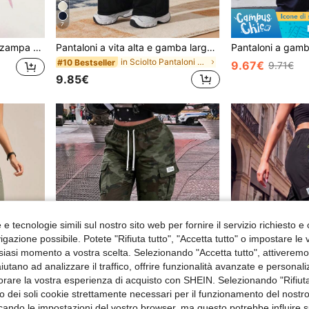
7
 a vita alta con effetto sollevamento glutei
Pantaloni a vita alta e gamba larga da donna con tasche, stile cargo sportivo
in Sciolto Pantaloni da esterno da donna
#10 Bestseller
9.67€
9.71€
9.85€
e tecnologie simili sul nostro sito web per fornire il servizio richiesto e o
gazione possibile. Potete "Rifiuta tutto", "Accetta tutto" o impostare le
siasi momento a vostra scelta. Selezionando "Accetta tutto", attiveremo t
aiutano ad analizzare il traffico, offrire funzionalità avanzate e personal
orare la vostra esperienza di acquisto con SHEIN. Selezionando "Rifiuta
zzo dei soli cookie strettamente necessari per il funzionamento del nostr
ficando le impostazioni del vostro browser, ma questo potrebbe influire s