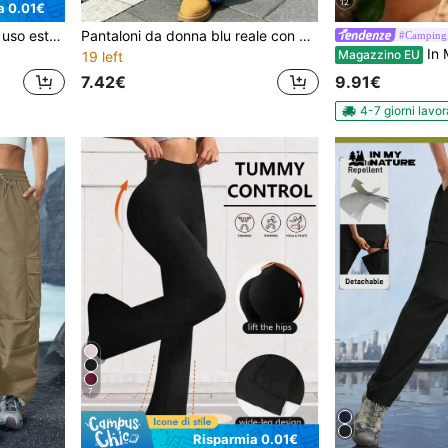
12
a 0.01€
Pantaloncini da donna per uso esterno 2 in 1 con fodera di colore unito, pantaloni attivi elastici adatti per corsa, sport, yoga, fitness in estate colore nero
Pantaloni da donna blu reale con coulisse, vita elastica, gamba ampia e morbida, stile casual sportivo streetwear, pantaloni sportivi
#Camping
In My Nature Pan
Magazzino EU
19 left
7.42€
9.91€
4-7 giorni lavor
7
Risparmia 0.01€