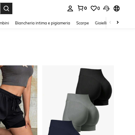
0
0
s Enter to select.
mbini
Biancheria intima e pigiameria
Scarpe
Gioielli E Accessori