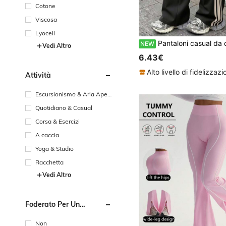
Cotone
Viscosa
Lyocell
Pantaloni casual da donna stile strada, vita con coulisse, gamba dritta morbida, in tessuto di seta ghiacciata traspirante, adatti per escursioni, campeggio, spo
NEW
Vedi Altro
6.43€
Attività
Escursionismo & Aria Apert
a
Quotidiano & Casual
Corsa & Esercizi
A caccia
Yoga & Studio
Racchetta
Vedi Altro
Foderato Per Un
Maggiore Calore
Non