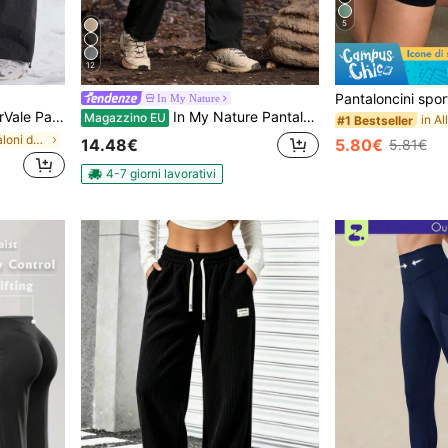
5
12
In My Nature
a di lettere e laccetti, adatti per l'autunno/inverno
In My Nature Pantaloni da trekking da donna con chiusura lampo e tasche staccabili, pantaloni da trekking da donna, pantaloni utility da donna, pantaloni convertibili da donna
Magazzino EU
#1 Bestseller
in Sciolto Pantaloni da esterno da donna
5.80€
14.48€
5.81€
4-7 giorni lavorativi