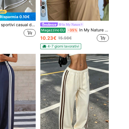
15
Risparmia 0.10€
eschi e traspiranti, adatti per uso all'aperto, spiaggia e fitness, vestibilità ampia, regalo per fidanzata, amante, madre, miglior regalo per le vacanze
In My Nature
In My Nature Pantaloni casual da donna per escursionismo, con tasche staccabili, gamba dritta
Magazzino EU
-35%
10.23€
15.98€
4-7 giorni lavorativi