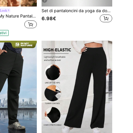
7
Set di pantaloncini da yoga da donna, realizzati in tessuto traspirante con tasche in rete, ideali per il tennis casual estivo, il fitness e la corsa all'aperto - progettati appositamente per le donne - si adatta perfettamente a uno stile di vita attivo. Sport
Look
taloncini casual larghi da donna in vita alta con tasche, adatti per uso all'aperto
6.98€
ativi