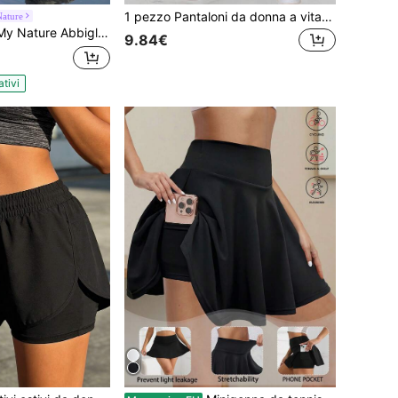
1 pezzo Pantaloni da donna a vita alta con gamba dritta, Pantaloni a gamba larga aderenti, Pantaloni lunghi snellenti ad alta elasticità, Pantaloni sportivi a gamba larga leggeri estivi, Pantaloni lunghi da yoga sportivi, Pantaloni da yoga comodi con sensazione di nudo
ature
ento Outdoor Per Donne: Pantaloni Lunghi Due in Uno Staccabili per Campeggio, Escursioni e Spostamenti Quotidiani
9.84€
ativi