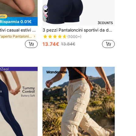
16
Risparmia 0.01€
Pantaloncini sportivi casual estivi da donna, design 2 in 1, facili da abbinare a qualsiasi outfit, athleisure
3 pezzi Pantaloncini sportivi da donna, senza cuciture, elastici e aderenti, vita alta, anti-trasparenza, controllo della pancia, adatti per fitness, corsa, yoga, sport e abbigliamento casual., Athleisure
in All'aperto Pantaloni da esterno da donna
(1000+)
13.74€
13.84€