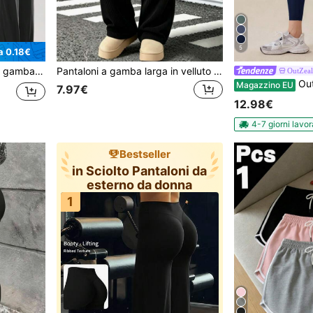
5
a 0.18€
elastici e comodi, adatti per l'uso quotidiano e l'allenamento, athleisure
Pantaloni a gamba larga in velluto a coste nero da donna, stile casual con vita con coulisse, vestibilità ampia, adatti per lo stile di strada e lo sport
OutZeal
OutZeal Leggings da donna per uso est
Magazzino EU
7.97€
12.98€
4-7 giorni lavor
Bestseller
in Sciolto Pantaloni da
esterno da donna
1