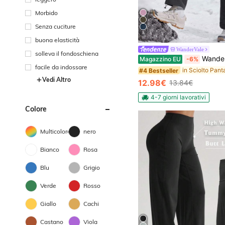
Morbido
Senza cuciture
8
buona elasticità
WanderVale
solleva il fondoschiena
WanderVale Pantaloni casual da donna con stamp
Magazzino EU
-6%
facile da indossare
#4 Bestseller
Vedi Altro
12.98€
13.84€
4-7 giorni lavorativi
Colore
Multicolore
nero
Bianco
Rosa
Blu
Grigio
Verde
Rosso
Giallo
Cachi
Castano
Viola