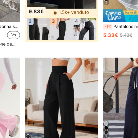
5
9.83€
1.5k+ venduto
2
3
4
rt all'aperto nella primavera/estate, con strisce laterali
Pantaloncini sportivi casual da donna estate 2026, neri con bordo bianco, vita elastica con coulisse, comodi, fr
-1%
5.33€
5.43€
Alto livello di fidelizzazione dei clienti
6