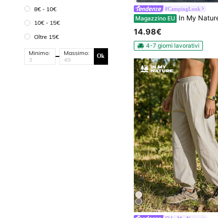
8€ - 10€
#CampingLook
In My Nature Pantaloni cargo da donna per esterni con cordoncino, minimalisti e alla moda,
Magazzino EU
10€ - 15€
14.98€
Oltre 15€
4-7 giorni lavorativi
Minimo:
Massimo:
Ok