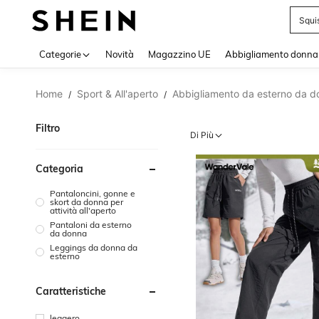
Squi
Use up 
Categorie
Novità
Magazzino UE
Abbigliamento donna
Home
Sport & All'aperto
Abbigliamento da esterno da d
/
/
Filtro
Di Più
Categoria
Pantaloncini, gonne e
skort da donna per
attività all'aperto
Pantaloni da esterno
da donna
Leggings da donna da
esterno
Caratteristiche
leggero