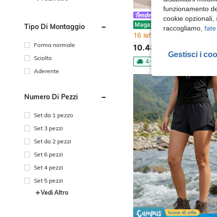
funzionamento del
Exploreva
cookie opzionali,
Exploreva Pantaloni da trekking da donna tinta unita
Magazzino EU
Tipo Di Montaggio
raccogliamo,
fate
16 left
Forma normale
10.48€
Gestisci i co
Sciolto
4-7 giorni lavorativi
Aderente
Numero Di Pezzi
Set da 1 pezzo
Set 3 pezzi
Set da 2 pezzi
Set 6 pezzi
Set 4 pezzi
Set 5 pezzi
Vedi Altro