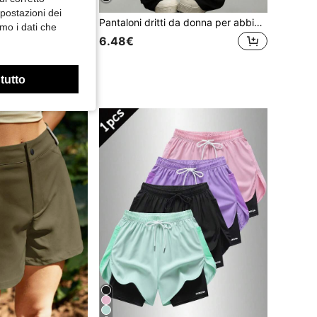
mpostazioni dei
e multiple, orlo con risvolto e cerniera, pantaloni lunghi per sport all'aperto
Pantaloni dritti da donna per abbigliamento sportivo alla moda, adatti per corsa, allenamento, palestra, viaggi all'aperto, strada principale, traspiranti, neri, per tutte le stagioni
mo i dati che
6.48€
Alto livello di fidelizzazione dei clienti
 tutto