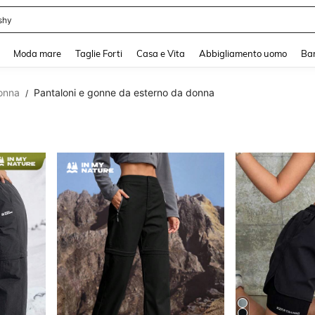
shy
and down arrow keys to navigate search Recente ricerca and Cerca e Trova. Pres
Moda mare
Taglie Forti
Casa e Vita
Abbigliamento uomo
Ba
onna
Pantaloni e gonne da esterno da donna
/