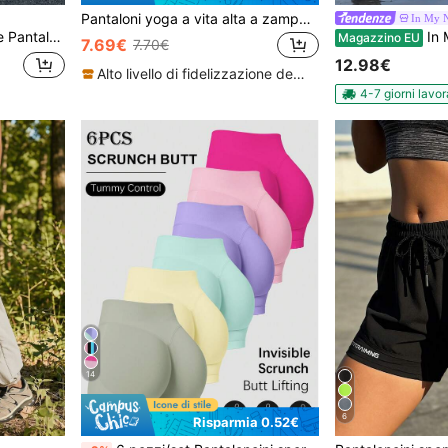
Pantaloni yoga a vita alta a zampa d'elefante, pantaloni yoga a gamba ampia, leggings sportivi casual e morbidi per il fitness
In My N
 adatti per l'abbigliamento da hiking estivo delle donne
In My Nature Abbigliam
Magazzino EU
7.69€
7.70€
12.98€
Alto livello di fidelizzazione dei clienti
4-7 giorni lavor
14
6
Risparmia 0.52€