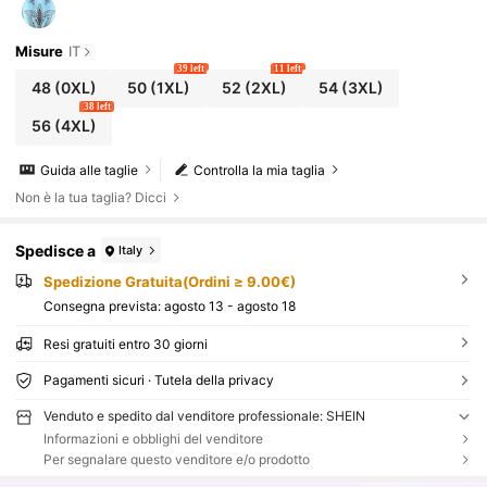
Misure
IT
39 left
11 left
48
(0XL)
50
(1XL)
52
(2XL)
54
(3XL)
38 left
56
(4XL)
Guida alle taglie
Controlla la mia taglia
Non è la tua taglia? Dicci
Spedisce a
Italy
Spedizione Gratuita(Ordini ≥ 9.00€)
Consegna prevista:
agosto 13 - agosto 18
Resi gratuiti entro 30 giorni
Pagamenti sicuri · Tutela della privacy
Venduto e spedito dal venditore professionale: SHEIN
Informazioni e obblighi del venditore
Per segnalare questo venditore e/o prodotto