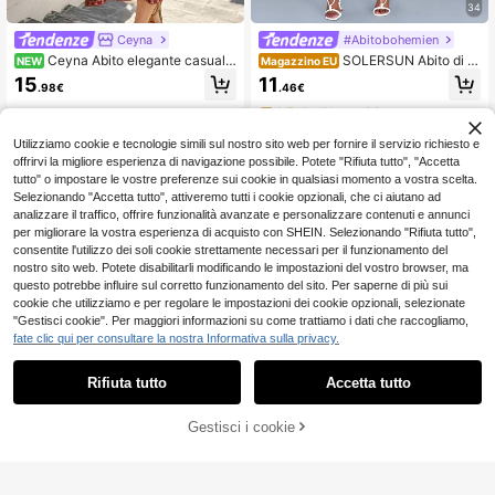
34
Ceyna
#Abitobohemien
Ceyna Abito elegante casual f
SOLERSUN Abito di m
NEW
Magazzino EU
rancese da donna taglie forti con st
edia lunghezza da donna per la pri
15
11
.98€
.46€
ampa, scollo a V e maniche a metà
mavera e l'estate, elegante e sexy p
braccio
er vacanze casual, con spalle asim
4-7 giorni lavorativi
metriche, sciarpa quadrata scollo a
spalla, stampa retrò di animali della
Utilizziamo cookie e tecnologie simili sul nostro sito web per fornire il servizio richiesto e
foresta, stampa posizionata, stamp
offrirvi la migliore esperienza di navigazione possibile. Potete "Rifiuta tutto", "Accetta
a tessuta, adatto per uso quotidian
tutto" o impostare le vostre preferenze sui cookie in qualsiasi momento a vostra scelta.
o, shopping, appuntamenti, abbiglia
Selezionando "Accetta tutto", attiveremo tutti i cookie opzionali, che ci aiutano ad
mento per amiche, abbigliamento p
er ospiti di matrimonio, abbigliament
analizzare il traffico, offrire funzionalità avanzate e personalizzare contenuti e annunci
o per vacanze, di classe e ricco, va
per migliorare la vostra esperienza di acquisto con SHEIN. Selezionando "Rifiuta tutto",
canza di lusso tranquillo
consentite l'utilizzo dei soli cookie strettamente necessari per il funzionamento del
nostro sito web. Potete disabilitarli modificando le impostazioni del vostro browser, ma
questo potrebbe influire sul corretto funzionamento del sito. Per saperne di più sui
cookie che utilizziamo e per regolare le impostazioni dei cookie opzionali, selezionate
"Gestisci cookie". Per maggiori informazioni su come trattiamo i dati che raccogliamo,
fate clic qui per consultare la nostra Informativa sulla privacy.
Rifiuta tutto
Accetta tutto
6
Gestisci i cookie
AGGIUNGI AL CARRELLO
EMERY ROSE Elegant
Magazzino EU
e abito lungo casual da donna con s
13
Elenzga CURVE
.84€
-1%
13.98€
collo a V, stampa floreale retrò, adat
Elenzga Vestaglia da
Magazzino EU
to per primavera/estate, abito bianc