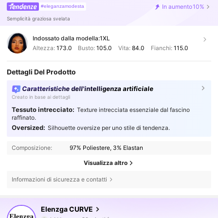
In aumento
10%
#eleganzamodesta
Semplicità graziosa svelata
Indossato dalla modella:
1XL
Altezza:
173.0
Busto:
105.0
Vita:
84.0
Fianchi:
115.0
Dettagli Del Prodotto
Caratteristiche dell'intelligenza artificiale
Creato in base ai dettagli
Tessuto intrecciato:
Texture intrecciata essenziale dal fascino
raffinato.
Oversized:
Silhouette oversize per uno stile di tendenza.
Composizione:
97% Poliestere, 3% Elastan
Visualizza altro
Informazioni di sicurezza e contatti
651K Follower
4.73
Elenzga CURVE
b***z
segue
30 minuti fa