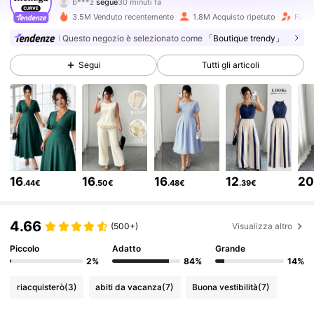
b***o
sta navigando
651K Follower
4.73
3.5M Venduto recentemente
1.8M Acquisto ripetuto
Follo
Questo negozio è selezionato come
「Boutique trendy」
651K Follower
4.73
Segui
Tutti gli articoli
651K Follower
4.73
651K Follower
4.73
16
16
16
12
2
.44€
.50€
.48€
.39€
651K Follower
4.73
4.66
(500+)
Visualizza altro
651K Follower
Piccolo
Adatto
Grande
4.73
2%
84%
14%
riacquisterò
(3)
abiti da vacanza
(7)
Buona vestibilità
(7)
651K Follower
4.73