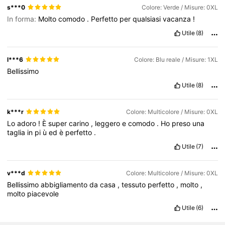
s***0
Colore: Verde / Misure: 0XL
In forma:
Molto
comodo
.
Perfetto
per
qualsiasi
vacanza
!
651K Follower
4.73
Utile
(8)
651K Follower
4.73
l***6
Colore: Blu reale / Misure: 1XL
Bellissimo
Utile
(8)
651K Follower
4.73
k***r
Colore: Multicolore / Misure: 0XL
Lo
adoro
!
È
super
carino
,
leggero
e
comodo
.
Ho
preso
una
taglia
in
pi
ù
ed
è
perfetto
.
Utile
(7)
v***d
Colore: Multicolore / Misure: 0XL
Bellissimo
abbigliamento
da
casa
,
tessuto
perfetto
,
molto
,
molto
piacevole
Utile
(6)