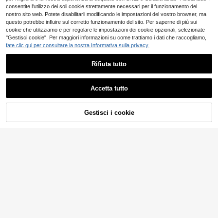
lta gamma, stile preppy retrò legger
consentite l'utilizzo dei soli cookie strettamente necessari per il funzionamento del
o, atmosfera minimalista e rilassata,
nostro sito web. Potete disabilitarli modificando le impostazioni del vostro browser, ma
versatile per stratificazione primave
questo potrebbe influire sul corretto funzionamento del sito. Per saperne di più sui
rile, abbigliamento interno, pendolar
cookie che utilizziamo e per regolare le impostazioni dei cookie opzionali, selezionate
ismo, ufficio, campus, giovanile, i bo
"Gestisci cookie". Per maggiori informazioni su come trattiamo i dati che raccogliamo,
rdi a contrasto aggiungono stratific
fate clic qui per consultare la nostra Informativa sulla privacy.
azione, il colletto polo appare elega
nte, la vestibilità morbida nasconde
il corpo senza ingombro
Rifiuta tutto
Accetta tutto
5
Poéselle
Poéselle Maglione ca
Gestisci i cookie
Magazzino EU
AGGIUNGI AL CARRELLO
sual alla moda da donna con collo a
15
.48€
-23%
20.36€
giro e maniche lunghe, adatto per
Solivie
l'autunno/inverno
4-7 giorni lavorativi
Solivie Maglione cano
Magazzino EU
tta da donna casual da vacanza co
#1 Bestseller
in Sovradimensionato Maglieria da donna
n blocchi di colore e righe, spalle sc
12
operte
.48€
-3%
12.98€
4-7 giorni lavorativi