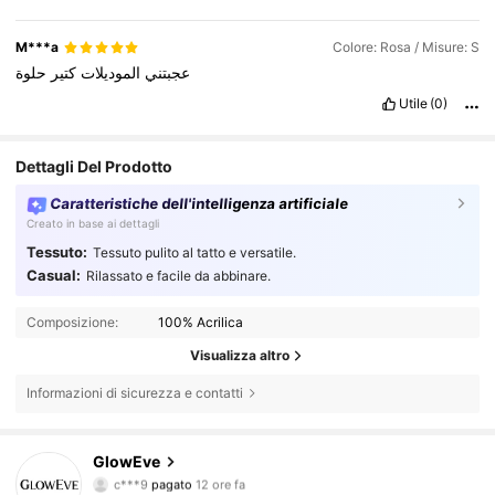
M***a
Colore: Rosa / Misure: S
عجبتني
الموديلات
كتير
حلوة
Utile
(0)
Dettagli Del Prodotto
Caratteristiche dell'intelligenza artificiale
Creato in base ai dettagli
Tessuto:
Tessuto pulito al tatto e versatile.
Casual:
Rilassato e facile da abbinare.
Composizione:
100% Acrilica
Visualizza altro
Informazioni di sicurezza e contatti
822K Follower
4.69
GlowEve
c***9
pagato
12 ore fa
y***c
segue
5 ore fa