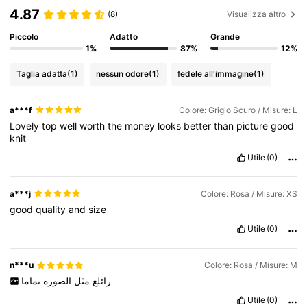
4.87
(8)
Visualizza altro
Piccolo
Adatto
Grande
1%
87%
12%
Taglia adatta
(1)
nessun odore
(1)
fedele all'immagine
(1)
a***f
Colore: Grigio Scuro / Misure: L
Lovely
top
well
worth
the
money
looks
better
than
picture
good
knit
Utile
(0)
a***j
Colore: Rosa / Misure: XS
good
quality
and
size
Utile
(0)
n***u
Colore: Rosa / Misure: M
رائلع
مثل
الصورة
تماما
Utile
(0)