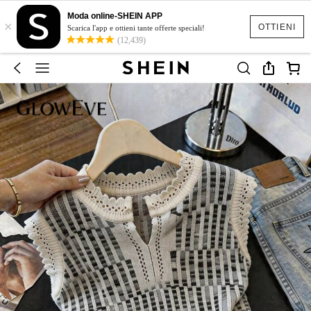
Moda online-SHEIN APP
×
OTTIENI
Scarica l'app e ottieni tante offerte speciali!
(12,439)