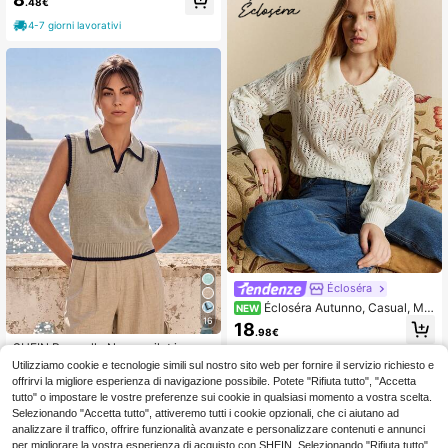
.48€
maglia con piccolo logo ricamato
4-7 giorni lavorativi
Écloséra
Écloséra Autunno, Casual, Ma
NEW
glione Pullover Bianco con Colletto
16
18
.98€
Traforato Semi-Trasparente e Perlin
SHEIN Rosurelle Nuovo gilet in mag
e, Abbigliamento Quotidiano, Abbigl
lia color avena con contrasto nero,
iamento da Vacanza, Abbigliamento
25 left
Utilizziamo cookie e tecnologie simili sul nostro sito web per fornire il servizio richiesto e
design con colletto polo e bottoni a
Festivo, Maglione da Donna
offrirvi la migliore esperienza di navigazione possibile. Potete "Rifiuta tutto", "Accetta
12
metà, decorazione con bordi a cont
.48€
tutto" o impostare le vostre preferenze sui cookie in qualsiasi momento a vostra scelta.
rasto, senza maniche, vestibilità sli
Selezionando "Accetta tutto", attiveremo tutti i cookie opzionali, che ci aiutano ad
m, tessuto in maglia morbido con de
analizzare il traffico, offrire funzionalità avanzate e personalizzare contenuti e annunci
licata texture a coste, colore avena
a bassa saturazione per un look di a
per migliorare la vostra esperienza di acquisto con SHEIN. Selezionando "Rifiuta tutto",