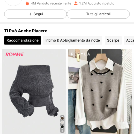
4M Venduto recentemente
1.2M Acquisto ripetuto
822K Follower
4.69
Segui
Tutti gli articoli
822K Follower
4.69
Ti Può Anche Piacere
Raccomandazione
Intimo & Abbigliamento da notte
Scarpe
Acce
822K Follower
4.69
822K Follower
4.69
822K Follower
4.69
822K Follower
4.69
822K Follower
4.69
8