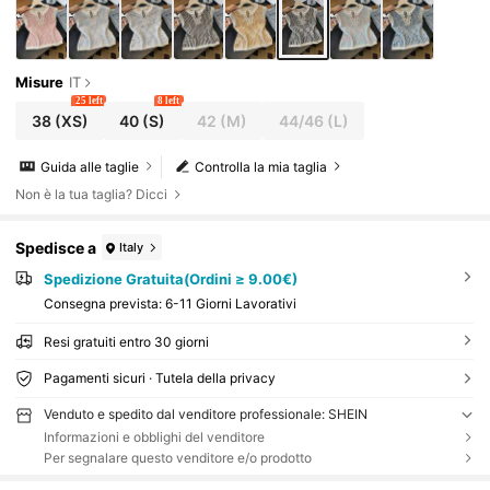
Misure
IT
25 left
8 left
38
(XS)
40
(S)
42
(M)
44/46
(L)
Guida alle taglie
Controlla la mia taglia
Non è la tua taglia? Dicci
Spedisce a
Italy
Spedizione Gratuita(Ordini ≥ 9.00€)
Consegna prevista:
6-11 Giorni Lavorativi
Resi gratuiti entro 30 giorni
Pagamenti sicuri · Tutela della privacy
Venduto e spedito dal venditore professionale: SHEIN
Informazioni e obblighi del venditore
Per segnalare questo venditore e/o prodotto