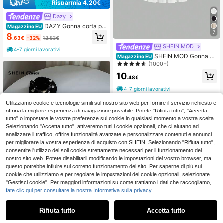
Risparmia 4.20€
Dazy
DAZY Gonna corta pli
Magazzino EU
ssettata tinta unita da donna - Stile
7
8
.63€
-32%
12.83€
college
SHEIN MOD
4-7 giorni lavorativi
SHEIN MOD Gonna A
Magazzino EU
Pieghe Casual Con Cerniera Lateral
(1000+)
e Tinta Unita
10
.48€
4-7 giorni lavorativi
Utilizziamo cookie e tecnologie simili sul nostro sito web per fornire il servizio richiesto e
offrirvi la migliore esperienza di navigazione possibile. Potete "Rifiuta tutto", "Accetta
tutto" o impostare le vostre preferenze sui cookie in qualsiasi momento a vostra scelta.
Selezionando "Accetta tutto", attiveremo tutti i cookie opzionali, che ci aiutano ad
analizzare il traffico, offrire funzionalità avanzate e personalizzare contenuti e annunci
Mostra articoli simili in magazzino
Vedi Tutto
per migliorare la vostra esperienza di acquisto con SHEIN. Selezionando "Rifiuta tutto",
consentite l'utilizzo dei soli cookie strettamente necessari per il funzionamento del
nostro sito web. Potete disabilitarli modificando le impostazioni del vostro browser, ma
questo potrebbe influire sul corretto funzionamento del sito. Per saperne di più sui
cookie che utilizziamo e per regolare le impostazioni dei cookie opzionali, selezionate
"Gestisci cookie". Per maggiori informazioni su come trattiamo i dati che raccogliamo,
fate clic qui per consultare la nostra Informativa sulla privacy.
SHEIN EZwear Gonna mini plissetta
Rifiuta tutto
Accetta tutto
Ci dispiace, questo prodotto è esaurito
ta nera casual tinta unita
9
.48€