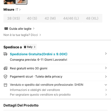
Misure
IT
38
(XS)
40
(S)
42
(M)
44/46
(L)
48
(XL)
Guida alle taglie
Non è la tua taglia? Dicci
Spedisce a
Italy
Spedizione Gratuita(Ordini ≥ 9.00€)
Consegna prevista:
6-11 Giorni Lavorativi
Resi gratuiti entro 30 giorni
Pagamenti sicuri · Tutela della privacy
Venduto e spedito dal venditore professionale: SHEIN
Informazioni e obblighi del venditore
Per segnalare questo venditore e/o prodotto
Dettagli Del Prodotto