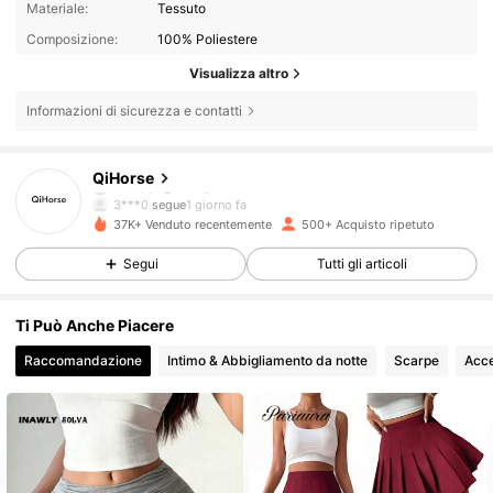
Materiale:
Tessuto
Composizione:
100% Poliestere
Visualizza altro
Informazioni di sicurezza e contatti
231 Follower
4.52
QiHorse
3***0
segue
1 giorno fa
231 Follower
4.52
37K+ Venduto recentemente
500+ Acquisto ripetuto
Segui
Tutti gli articoli
231 Follower
4.52
Ti Può Anche Piacere
231 Follower
4.52
Raccomandazione
Intimo & Abbigliamento da notte
Scarpe
Acce
231 Follower
4.52
231 Follower
4.52