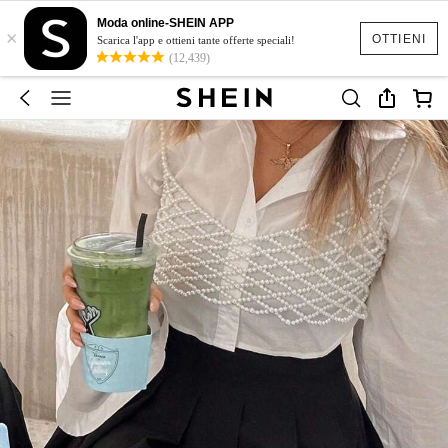
Moda online-SHEIN APP
×
OTTIENI
Scarica l'app e ottieni tante offerte speciali!
(12,439)