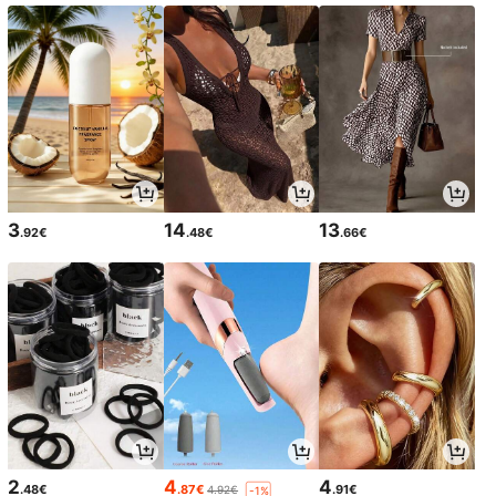
3
14
13
.92€
.48€
.66€
2
4
4
.48€
.87€
.91€
4.92€
-1%