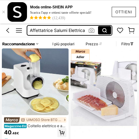
Affettatrice Multifunzione Per Alimenti
Moda online-SHEIN APP
×
Affettatrice Elettrica
OTTIENI
Scarica l'app e ottieni tante offerte speciali!
(12,439)
Affettatrice Salumi
Affettatrice Salumi Elettrica
Affettatrice Elettrica Per Salumi
Raccomandazione
I più popolari
Prezzo
Filtro
Affettatrice Multifunzione Per Alimenti
Affettatrice Elettrica
UIMOSO Store BTG EU
Coltello elettrico e aff
Magazzino EU
ettatrici
40
.48€