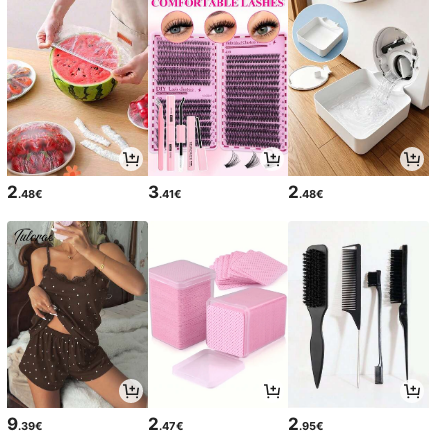
2
3
2
.48€
.41€
.48€
9
2
2
.39€
.47€
.95€