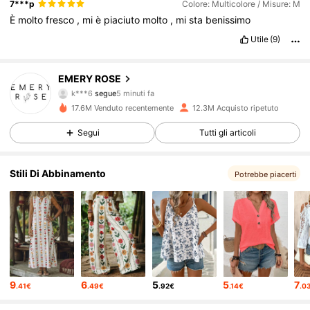
7***p
Colore: Multicolore / Misure: M
È
molto
fresco
,
mi
è
piaciuto
molto
,
mi
sta
benissimo
Utile
(9)
1.8M Follower
4.80
EMERY ROSE
k***6
segue
5 minuti fa
17.6M Venduto recentemente
12.3M Acquisto ripetuto
1.8M Follower
4.80
Segui
Tutti gli articoli
1.8M Follower
4.80
Stili Di Abbinamento
Potrebbe piacerti
1.8M Follower
4.80
1.8M Follower
4.80
9
6
5
5
7
.41€
.49€
.92€
.14€
.0
1.8M Follower
4.80