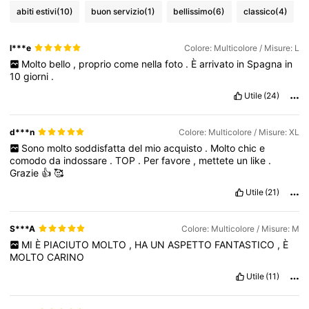
abiti estivi
(10)
buon servizio
(1)
bellissimo
(6)
classico
(4)
I***e
Colore: Multicolore / Misure: L
Molto
bello
,
proprio
come
nella
foto
.
È
arrivato
in
Spagna
in
10
giorni
.
Utile
(24)
d***n
Colore: Multicolore / Misure: XL
Sono
molto
soddisfatta
del
mio
acquisto
.
Molto
chic
e
comodo
da
indossare
.
TOP
.
Per
favore
,
mettete
un
like
.
Grazie
👍
🥰
Utile
(21)
S***A
Colore: Multicolore / Misure: M
MI
È
PIACIUTO
MOLTO
,
HA
UN
ASPETTO
FANTASTICO
,
È
MOLTO
CARINO
Utile
(11)