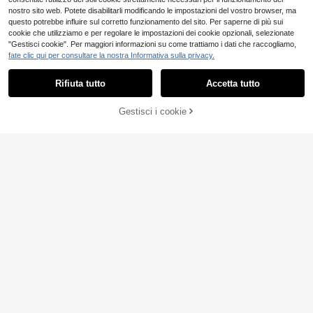
nostro sito web. Potete disabilitarli modificando le impostazioni del vostro browser, ma
questo potrebbe influire sul corretto funzionamento del sito. Per saperne di più sui
cookie che utilizziamo e per regolare le impostazioni dei cookie opzionali, selezionate
"Gestisci cookie". Per maggiori informazioni su come trattiamo i dati che raccogliamo,
fate clic qui per consultare la nostra Informativa sulla privacy.
Rifiuta tutto
Accetta tutto
6
Gestisci i cookie
#Stampa agricola
COMPRA ORA
AGGIUNGI AL CARRELLO
23
EMERY ROSE Abito lu
Magazzino EU
ngo estivo da donna con scollo a V,
13
Zivah
.84€
spalline a spaghetti, con stampa a f
Zivah Abito da vacan
Magazzino EU
oglie di palma e blocchi di colore
4-7 giorni lavorativi
za con stampa geometrica a incroci
10
.23€
-33%
15.39€
o, senza maniche, a collo tondo, ver
satile, nuova collezione primavera/
4-7 giorni lavorativi
estate 2026