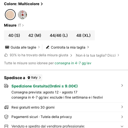
Colore: Multicolore
Misure
IT
40
(S)
42
(M)
44/46
(L)
48
(XL)
Guida alle taglie
Controlla la mia taglia
93%
lo ha trovato della misura giusta
Non è la tua taglia? Dicci
Tutte le misure sono idonee per
consegna in 4-7 gg lav
Spedisce a
Italy
Spedizione Gratuita(Ordini ≥ 9.00€)
Consegna prevista:
agosto 12 - agosto 17
consegna in 4-7 gg lav: esclude i fine settimana e i festivi
Resi gratuiti entro 30 giorni
Pagamenti sicuri · Tutela della privacy
Venduto e spedito dal venditore professionale: