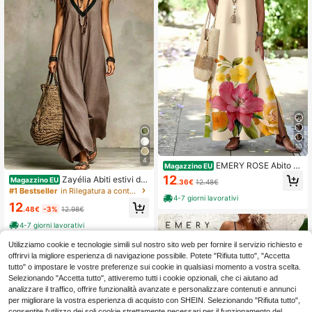
10
4
EMERY ROSE Abito ca
Magazzino EU
sual da donna con stampa floreale
12
Zayélia Abiti estivi da
Magazzino EU
.36€
12.48€
per vacanze
donna, abiti da spiaggia, outfit da v
#1 Bestseller
in Rilegatura a contrasto Abiti da donna
acanza al mare per donne, outfit da
4-7 giorni lavorativi
12
vacanza estiva, outfit da vacanza a
.48€
-3%
12.98€
l mare per donne
4-7 giorni lavorativi
Utilizziamo cookie e tecnologie simili sul nostro sito web per fornire il servizio richiesto e
offrirvi la migliore esperienza di navigazione possibile. Potete "Rifiuta tutto", "Accetta
tutto" o impostare le vostre preferenze sui cookie in qualsiasi momento a vostra scelta.
Selezionando "Accetta tutto", attiveremo tutti i cookie opzionali, che ci aiutano ad
analizzare il traffico, offrire funzionalità avanzate e personalizzare contenuti e annunci
per migliorare la vostra esperienza di acquisto con SHEIN. Selezionando "Rifiuta tutto",
consentite l'utilizzo dei soli cookie strettamente necessari per il funzionamento del