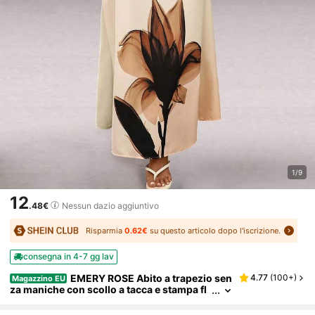
1/9
12
.48€
Nessun dazio aggiuntivo
Risparmia
0.62€
su questo articolo dopo l'iscrizione.
consegna in 4-7 gg lav
EMERY ROSE Abito a trapezio sen
4.77
(
100+
)
Magazzino EU
za maniche con scollo a tacca e stampa fl
oreale, con tasche