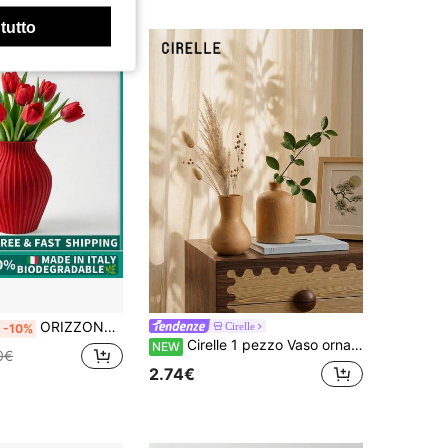
 tutto
ORIZZONTE Vaso Decorativo a Forma Ovoide con Texture Rigata Verticale – Design Classico Elegante per Fiori, Rami, Piante Artificial – Idea Regalo per Casa/Ufficio – 100% Made in Italy, Spedizione dall'Italia
Cirelle
-10%
Cirelle 1 pezzo Vaso ornamentale in stile vintage in legno massiccio, piccolo, per composizioni di fiori secchi, vaso non smaltato, decorazione per auto, decorazione per balcone, giocattolo, artigianato da scrivania per ufficio, può essere utilizzato come regalo ricordo
NEW
0€
2.74€