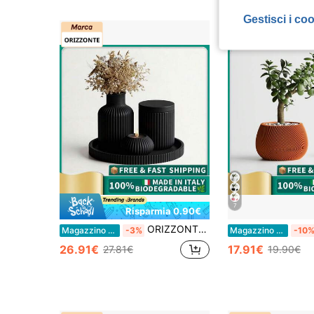
Gestisci i co
7
Risparmia 0.90€
ORIZZONTE Vaso, Contenitore con Coperchio, Porta Candela e Vassoio – 4 Pezzi – Set Decorativo Moderno con Texture Rigata Verticale – Design Minimal Architettonico per Casa/Ufficio – 100% Made in Italy, Spedizione dall'Italia
Magazzino EU
-3%
Magazzino EU
-10
26.91€
17.91€
27.81€
19.90€