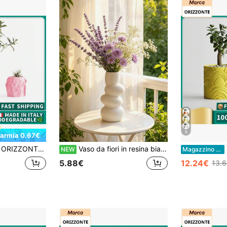
6
parmia 0.67€
ORIZZONTE Vaso Design Carta Stropicciata Rotondo – Vaso Decorativo Moderno per Piante, Succulente ed Erbe – Elegante e Artistico – Disponibile in 2 Misure – 100% Made in Italy
Vaso da fiori in resina bianca con bolle impilate, contenitore floreale dall'estetica moderna, decorazione, decorazione per la casa, decorazione per la scrivania, decorazione per l'ufficio, decorazione per la mensola, decorazione per il tavolo, decorazione da tavolo per camera da letto e soggiorno, adatto per fiori secchi & freschi, regalo ideale per il riscaldamento della casa
NEW
Magazzino EU
5.88€
12.24€
13.