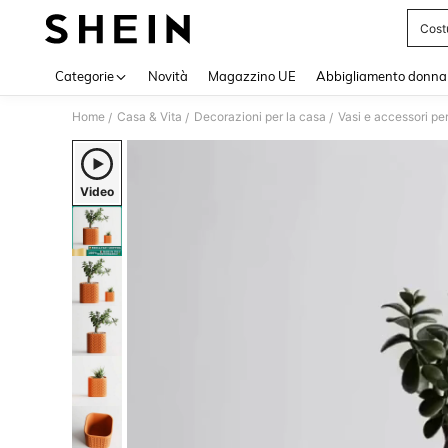
Cost
Use up 
Categorie
Novità
Magazzino UE
Abbigliamento donna
Home
Casa & Vita
Decorazioni per la casa
Vasi e accessori per
/
/
/
Video