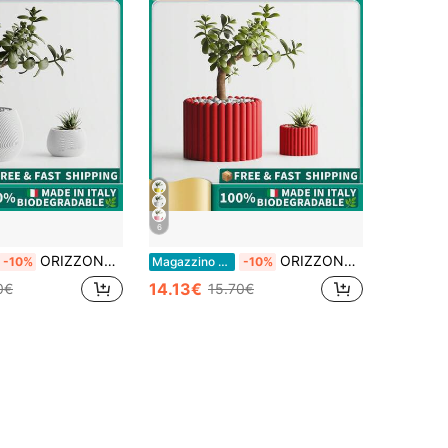
6
ORIZZONTE Vaso decorativo moderno con texture a torsione unica– Design Geometrico per Piante, Cactus, Bonsai – Idea Regalo Casa/Ufficio – Disponibile in 2 Misure – 100% Made in Italy, Spedizione dall'Italia
ORIZZONTE Vaso Decorativo Moderno con Texture a Canne Verticali – Texture a Staccionata Moderna – Design Creativo per Piante, Cactus, Bonsai – Idea Regalo Casa/Ufficio – Disponibile in 2 Misure – 100% Made in Italy, Spedizione dall'Italia
-10%
Magazzino EU
-10%
14.13€
0€
15.70€