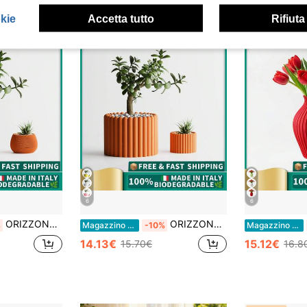
okie
Accetta tutto
Rifiuta
6
6
ORIZZONTE Vaso decorativo moderno con texture a torsione unica– Design Geometrico per Piante, Cactus, Bonsai – Idea Regalo Casa/Ufficio – Disponibile in 2 Misure – 100% Made in Italy, Spedizione dall'Italia
ORIZZONTE Vaso Decorativo Moderno con Texture a Canne Verticali – Texture a Staccionata Moderna – Design Creativo per Piante, Cactus, Bonsai – Idea Regalo Casa/Ufficio – Disponibile in 2 Misure – 100% Made in Italy, Spedizione dall'Italia
%
Magazzino EU
-10%
Magazzino EU
14.13€
15.12€
15.70€
16.8