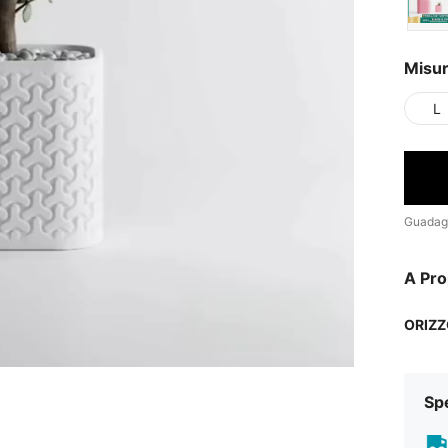
Misu
L
Guadag
A Pro
ORIZ
Sp