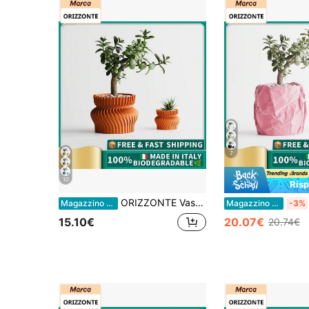
7
10
Ris
ORIZZONTE Vaso Decorativo Moderno con Struttura a Spirale Intrecciata – Design Minimal Dinamico per Piante, Cactus, Bonsai – Idea Regalo Casa/Ufficio – Disponibile in 2 Misure – 100% Made in Italy, Spedizione dall'Italia
Magazzino EU
Magazzino EU
-3%
15.10€
20.07€
20.74€