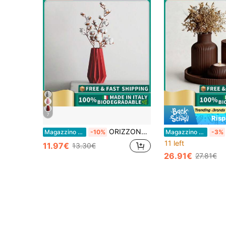
7
Ris
ORIZZONTE Vase Big Ribs Triangle – Scultura Geometrica Moderna, Arredo decorativo per interni, 14.1*14.1*25cm, 100% Made in Italy, Spedizione dall'Italia
Magazzino EU
-10%
Magazzino EU
-3%
11 left
11.97€
13.30€
26.91€
27.81€