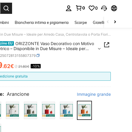
0
0
s Enter to select.
mbini
Biancheria intima e pigiameria
Scarpe
Gioielli E Accessori
ORIZZONTE Vaso Decorativo con Motivo Geometrico – Disponibile in Due Misure – Ideale per Arredo Casa, Centrotavola o Porta Fiori, 100% Made in Italy, Spedizione dall'Italia
ORIZZONTE Vaso Decorativo con Motivo
zino EU
rico – Disponibile in Due Misure – Ideale per
 Casa, Centrotavola o Porta Fiori, 100% Made in
h25072813155807379
Spedizione dall'Italia
9
.62€
-10%
ICE AND AVAILABILITY
21.80€
edizione gratuita
e:
Arancione
Immagine grande