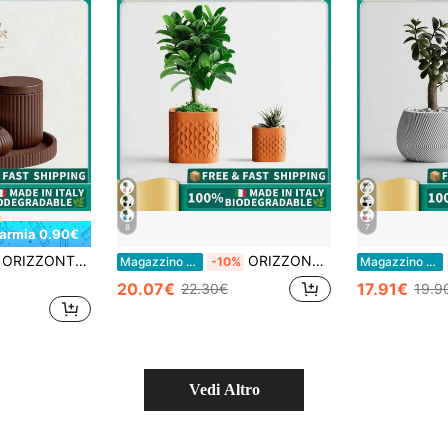
8
7
parmia 0.90€
ORIZZONTE Vaso, Contenitore con Coperchio, Porta Candela e Vassoio – 4 Pezzi – Set Decorativo Moderno con Texture Rigata Verticale – Design Minimal Architettonico per Casa/Ufficio – 100% Made in Italy, Spedizione dall'Italia
ORIZZONTE Vaso Decorativo Moderno con Texture a Gocce Incise fluide – Design Minimal Creativo per Piante, Cactus, Bonsai – Idea Regalo Casa/Ufficio – Disponibile in 2 Misure – 100% Made in Italy, Spedizione dall'Italia
Magazzino EU
-10%
Magazzino EU
20.07€
17.91€
22.30€
19.9
Vedi Altro