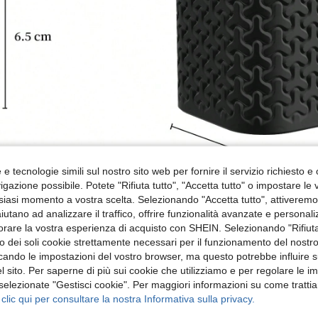
e tecnologie simili sul nostro sito web per fornire il servizio richiesto e o
gazione possibile. Potete "Rifiuta tutto", "Accetta tutto" o impostare le
siasi momento a vostra scelta. Selezionando "Accetta tutto", attiveremo t
aiutano ad analizzare il traffico, offrire funzionalità avanzate e personal
orare la vostra esperienza di acquisto con SHEIN. Selezionando "Rifiuta
zzo dei soli cookie strettamente necessari per il funzionamento del nostr
ficando le impostazioni del vostro browser, ma questo potrebbe influire s
 sito. Per saperne di più sui cookie che utilizziamo e per regolare le i
 selezionate "Gestisci cookie". Per maggiori informazioni su come trattia
 clic qui per consultare la nostra Informativa sulla privacy.