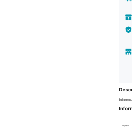
Descr
Informaz
Infor