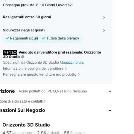
Consegna prevista:
6-10 Giorni Lavorativi
Resi gratuiti entro 30 giorni
Sicurezza negli acquisti
Pagamenti sicuri
Tutela della privacy
Venduto dal venditore professionale: Orizzonte
Mercato
3D Studio
Spedizioni da Orizzonte 3D Studio
Magazzino UE
Informazioni e obblighi del venditore
Per segnalare questo venditore e/o prodotto
izione
Acido polilattico (PLA),Nessuno,Nessuno
4.57
2.9K
56
ioni di sicurezza e contatti
4.57
2.9K
56
mazioni Sul Negozio
4.57
2.9K
56
4.57
2.9K
56
Orizzonte 3D Studio
4.57
2.9K
56
Valutazione
Articoli
Follower