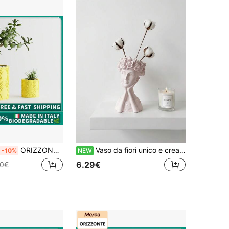
ORIZZONTE Vaso decorativo con motivo nuvola moderna, Design specifico per piante verdi/cactus/bonsai ,Stile minimalista e creativo,Ideale per arredamento casa/ufficio e come regalo ,Disponibile in due dimensioni,100% Made in Italy, Spedizione dall'Italia
Vaso da fiori unico e creativo a forma di volto femminile, statua femminile estetica per fiori secchi, statua femminile con mani che sostengono il mento, decorazione per la casa in stile bohémien, vaso da scrivania creativo, vaso per consolle all'ingresso, regalo pensieroso per lei
-10%
NEW
6.29€
60€