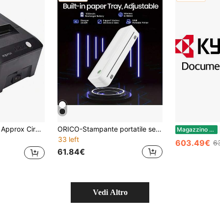
Approx Circa, Monocromatico, Stampante per biglietti appPOS58MU USB
ORICO-Stampante portatile senza fili-Stampante termica, stampante da tavolo senza inchiostro, include 10 fogli di carta termica pieghevole e 1 rotolo di carta termica A4. Supporta carta termica pieghevole formato US Letter e A4, adatta per telefoni cellulari e tablet
Magazzino EU
33 left
603.49€
6
61.84€
Vedi Altro