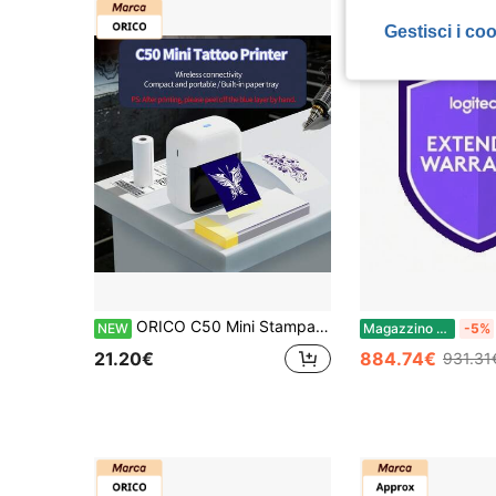
Gestisci i co
ORICO C50 Mini Stampante per Tatuaggi senza fili, Compatibile con Smartphone e Tablet, Dispositivo di Stampa Termica Compatto per Tatuaggi, Adatto per Professionisti e Principianti, Mini Stampante Termica, Progettata per Piccoli Tatuaggi, Applicabile per Tatuaggi ed Etichette, Include 10/30/60/110 Fogli di Carta per Trasferimento Tatuaggi
NEW
Magazzino EU
-5%
21.20€
884.74€
931.31