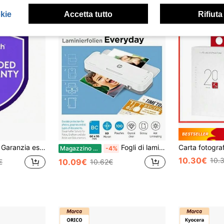
okie
Accetta tutto
Rifiuta
Garanzia estesa di tre anni Logitech per il pacchetto con Rally Bar Huddle e Tap IP 3 anno/i
Fogli di laminazione per biglietti da visita HP 80 micron, 100x
Magazzino EU
-4%
10.30€
10.
10.09€
€
10.62€