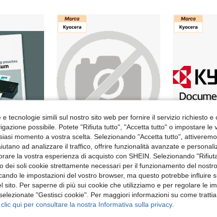
e tecnologie simili sul nostro sito web per fornire il servizio richiesto e o
gazione possibile. Potete "Rifiuta tutto", "Accetta tutto" o impostare le
siasi momento a vostra scelta. Selezionando "Accetta tutto", attiveremo t
aiutano ad analizzare il traffico, offrire funzionalità avanzate e personal
orare la vostra esperienza di acquisto con SHEIN. Selezionando "Rifiuta
HP Plastificatrice
KYOCERA ECOSYS MA4500ifx Laser A4 1200 x 1200 DPI 45 ppm
Magazzino EU
-4%
Magazzino EU
zzo dei soli cookie strettamente necessari per il funzionamento del nostr
18 left
1,329.61€
ficando le impostazioni del vostro browser, ma questo potrebbe influire s
1,427.54€
1,487.73€
 sito. Per saperne di più sui cookie che utilizziamo e per regolare le i
 selezionate "Gestisci cookie". Per maggiori informazioni su come trattia
 clic qui per consultare la nostra Informativa sulla privacy.