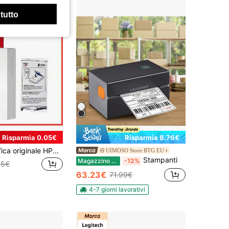
 tutto
Risparmia 0.05€
Risparmia 8.76€
Carta fotografica originale HPRT MT53 autoadesiva 2x3 pollici, carta fotografica a colori adatta per mini stampante portatile, 20/40/100 fogli MT53 (guscio rosso/bianco spedito casualmente, la carta interna è la stessa)
UIMOSO Store BTG EU
Stampanti
Magazzino EU
-12%
35€
63.23€
71.99€
4-7 giorni lavorativi