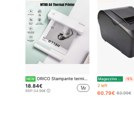
ORICO Stampante termica portatile A4 - Batteria integrata, compatibile con carta da 216MM-56MM di larghezza, senza inchiostro, leggera e mini, adatta per casa, ufficio e viaggi
NEW
Magazzino EU
-5%
18.84€
2 left
RRP:
34.99€
60.79€
63.99€