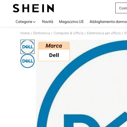
Cost
Use up 
Categorie
Novità
Magazzino UE
Abbigliamento donna
Home
Elettronica
Computer & Ufficio
Elettronica per ufficio
S
/
/
/
/