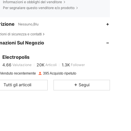
Informazioni e obblighi del venditore
Per segnalare questo venditore e/o prodotto
izione
Nessuno,Blu
4.66
20K
1.3K
ioni di sicurezza e contatti
4.66
20K
1.3K
mazioni Sul Negozio
4.66
20K
1.3K
Electropolis
4.66
20K
1.3K
Valutazione
Articoli
Follower
 Venduto recentemente
395 Acquisto ripetuto
4.66
20K
1.3K
Tutti gli articoli
Segui
4.66
20K
1.3K
4.66
20K
1.3K
4.66
20K
1.3K
4.66
20K
1.3K