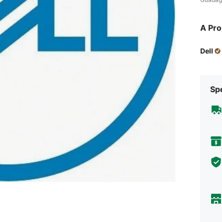
A Pro
Dell
Sp