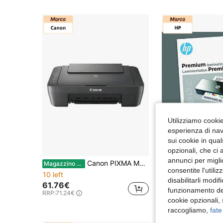
Utilizziamo cookie 
esperienza di navi
sui cookie in qual
opzionali, che ci 
annunci per migli
Canon PIXMA MG2556S Getto d'inchiostro A4 4800 x 600 DPI
Magazzino EU
Magazzino EU
-5%
consentite l'utili
10 left
17 left
disabilitarli modi
61.76€
24.81€
26.12€
funzionamento del
RRP:
71.24€
cookie opzionali,
raccogliamo,
fate