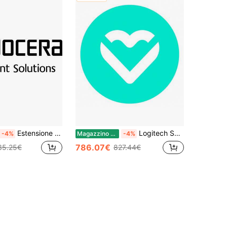
Estensione di garanzia KYOCERA 870W5012CSA 1 licenza(e) 5 anno(i)
Logitech Seleziona 1 licenza(e) 3 anno(i)
-4%
Magazzino EU
-4%
786.07€
35.25€
827.44€