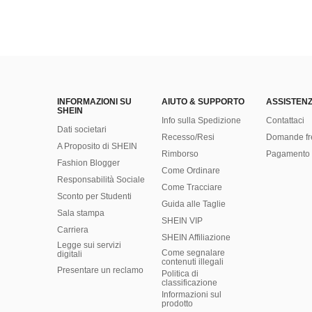
INFORMAZIONI SU
AIUTO & SUPPORTO
ASSISTENZ
SHEIN
Info sulla Spedizione
Contattaci
Dati societari
Recesso/Resi
Domande fr
A Proposito di SHEIN
Rimborso
Pagamento 
Fashion Blogger
Come Ordinare
Responsabilità Sociale
Come Tracciare
Sconto per Studenti
Guida alle Taglie
Sala stampa
SHEIN VIP
Carriera
SHEIN Affiliazione
Legge sui servizi
Come segnalare
digitali
contenuti illegali
Presentare un reclamo
Politica di
classificazione
​Informazioni sul
prodotto