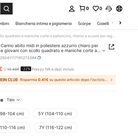
0
0
s Enter to select.
mbini
Biancheria intima e pigiameria
Scarpe
Gioielli E Accessori
SHEIN Carino abito midi in poliestere azzurro chiaro per ragazze giovani con scollo quadrato e maniche corte a palloncino, ritorno a scuola per ragazze
Carino abito midi in poliestere azzurro chiaro per
e giovani con scollo quadrato e maniche corte a
cino, ritorno a scuola per ragazze
k25041117161273384
€
-22%
ICE AND AVAILABILITY
10.48€
Prezzo IVA e dazi inclusi
Risparmia
0.41€
su questo articolo dopo l'iscrizione.
re
Tipo
(98-104 cm)
5Y (104-110 cm)
(110-116 cm)
7Y (116-122 cm)