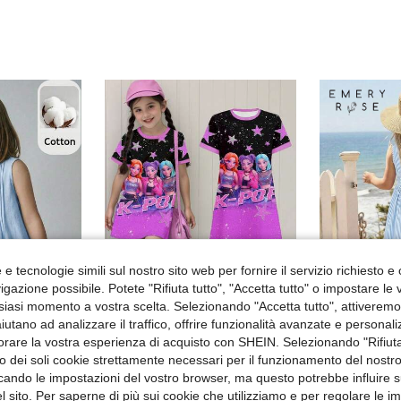
e tecnologie simili sul nostro sito web per fornire il servizio richiesto e o
gazione possibile. Potete "Rifiuta tutto", "Accetta tutto" o impostare le
siasi momento a vostra scelta. Selezionando "Accetta tutto", attiveremo t
25
aiutano ad analizzare il traffico, offrire funzionalità avanzate e personal
orare la vostra esperienza di acquisto con SHEIN. Selezionando "Rifiuta
Abito casual a maniche corte con scollo rotondo, stile cartoni animati girl k-pop, colore sfumato, adatto per ragazze giovani. Abito in maglia comodo per uso quotidiano e vacanze, adatto per uscite, dalla primavera all'estate, outfit estivi, per giovani donne.
s
Em
Magazzino EU
zzo dei soli cookie strettamente necessari per il funzionamento del nostr
Maija Kids Maija Kids 1 pezzo Vestito intrecciato con collo rotondo e decorazione a fiocco per ragazze giovani, abito casual senza maniche adatto per uso quotidiano, ritorno a scuola, uscite, raduni, festival, primavera ed estate
%
Magazzino EU
in Manica corta Abiti per ragazze giovani
#3 Bestseller
ficando le impostazioni del vostro browser, ma questo potrebbe influire s
5.09€
8.48
5.48€
 sito. Per saperne di più sui cookie che utilizziamo e per regolare le i