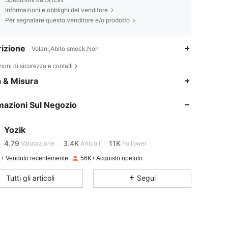
Informazioni e obblighi del venditore
Per segnalare questo venditore e/o prodotto
izione
Volani,Abito smock,Non
ioni di sicurezza e contatti
a & Misura
4.79
3.4K
11K
mazioni Sul Negozio
4.79
3.4K
11K
Yozik
4.79
3.4K
11K
Valutazione
Articoli
Follower
+ Venduto recentemente
56K+ Acquisto ripetuto
4.79
3.4K
11K
Tutti gli articoli
Segui
4.79
3.4K
11K