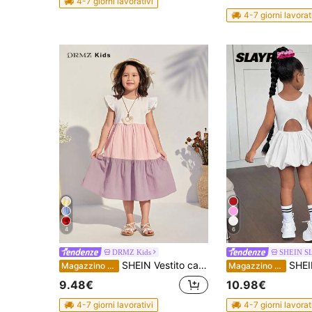
4-7 giorni lavorativi
4-7 giorni lavorat
4
6
DRMZ Kids
SHEIN S
SHEIN Vestito casual da ragazza giovane con maniche a cappuccio, scollo rotondo, in patchwork e blocchi di colore, viola
SHEIN Abito estivo rosa lavorato a maglia per ragazze, co
Magazzino EU
Magazzino EU
9.48€
10.98€
4-7 giorni lavorativi
4-7 giorni lavorat