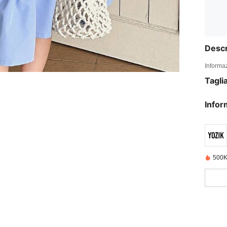
Descr
Informaz
Tagli
Infor
500K