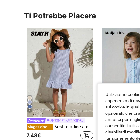
Ti Potrebbe Piacere
Utilizziamo cookie 
esperienza di navi
sui cookie in qual
4
5
opzionali, che ci 
annunci per migli
SHEIN SLAYR KIDS
Maija Kid
consentite l'utili
Vestito a-line a coda di sirena a righe blu per ragazze, casual, alla moda, versatile, adatto per feste, uscite, servizi fotografici con sorelle, parchi, campeggio, vacanze, tempo libero quotidiano
Magazzino EU
Magazzino EU
-41
disabilitarli modi
7.48€
6.18€
10.48€
funzionamento del