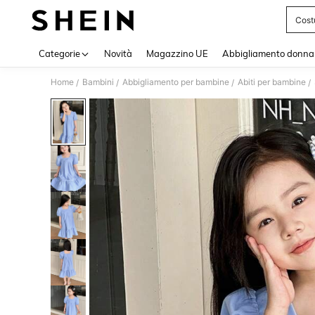
Cost
Use up 
Categorie
Novità
Magazzino UE
Abbigliamento donna
Home
Bambini
Abbigliamento per bambine
Abiti per bambine
/
/
/
/