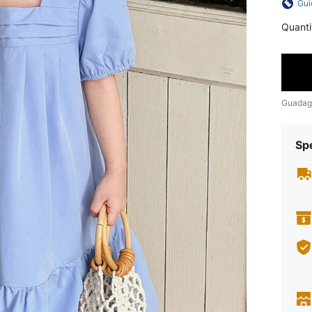
Gui
Quanti
Guadag
Sp