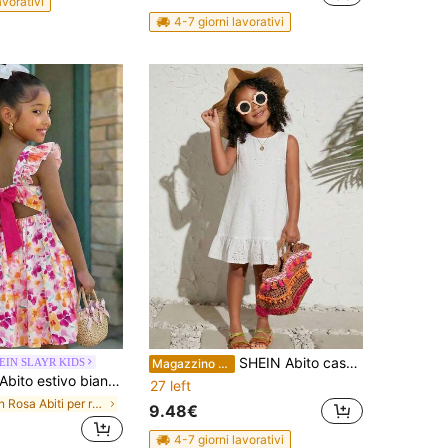
avorativi
4-7 giorni lavorativi
SHEIN Abito casual senza maniche con stampa floreale ditsy per ragazze giovani
EIN SLAYR KIDS
Magazzino EU
ito estivo bianco da fata per bambine, primo compleanno, vacanza, con stampa floreale minuta, maniche a volant, fiocco traforato sulla schiena, vita stretta, casual e alla moda
27 left
in Rosa Abiti per ragazze giovani
9.48€
4-7 giorni lavorativi