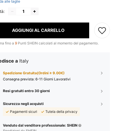
da alle taglie
tà:
AGGIUNGI AL CARRELLO
na fino a
9
Punti SHEIN calcolati al momento del pagamento.
edisce a
Italy
Spedizione Gratuita(Ordini ≥ 9.00€)
Consegna prevista:
6-11 Giorni Lavorativi
Resi gratuiti entro 30 giorni
Sicurezza negli acquisti
Pagamenti sicuri
Tutela della privacy
Venduto dal venditore professionale: SHEIN
Spedizioni da SHEIN