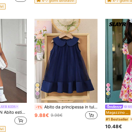
4-7 giorni lavorativi
4-7 giorni l
ivi
4
11
Abito da principessa in tulle e in rete delicato per ragazze giovani, abito da cerimonia senza maniche con colletto, estivo
LAYR KIDS
SH
-1%
n motivo a patchwork e dettagli traforati, senza maniche. Abbinamento coordinato mamma-figlia (venduto separatamente in 2 set)
Ab
Magazzino EU
9.88€
9.98€
#1 Bestseller
10.48€
ivi