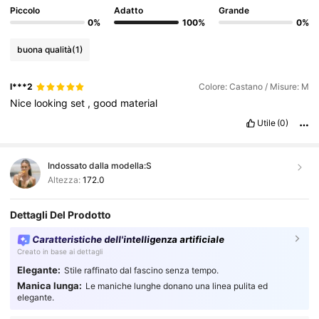
Piccolo
Adatto
Grande
0%
100%
0%
buona qualità
(1)
l***2
Colore: Castano / Misure: M
Nice
looking
set
,
good
material
Utile
(0)
Indossato dalla modella:
S
Altezza:
172.0
Dettagli Del Prodotto
Caratteristiche dell'intelligenza artificiale
Creato in base ai dettagli
Elegante:
Stile raffinato dal fascino senza tempo.
Manica lunga:
Le maniche lunghe donano una linea pulita ed
elegante.