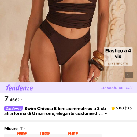
1/5
7
.46€
Swim Chiccia Bikini asimmetrico a 3 str
5.00
(
1
)
ati a forma di U marrone, elegante costume d
a bagno per vacanze, top senza spalline per d
onna, set di bikini senza spalline, marrone, 2026
nuovo arrivo di costumi da bagno per donna, ada
Misure
IT
tto per scuola, vacanze, appuntamenti, pomeriggi
21 left
14 left
25 left