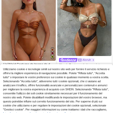
Aloruh
HaiiMeid Costume da bagno da don
Aloruh Costume da bagno intero nu
11
na a tinta unita con spalline sottili st
ovo e luccicante in stile metallico, o
10 left
.98€
Utilizziamo cookie e tecnologie simili sul nostro sito web per fornire il servizio richiesto e
accabili, vita alta, ritagli, design intr
utfit elegante da festa con design c
8
offrirvi la migliore esperienza di navigazione possibile. Potete "Rifiuta tutto", "Accetta
.39€
ecciato, schiena scoperta con lacc
ut-out e decorazione con fibbia in
tutto" o impostare le vostre preferenze sui cookie in qualsiasi momento a vostra scelta.
i, bikini per vacanze, spiaggia e est
metallo, adatto per spiaggia, resort
Selezionando "Accetta tutto", attiveremo tutti i cookie opzionali, che ci aiutano ad
ate
e outfit estivi per donne
analizzare il traffico, offrire funzionalità avanzate e personalizzare contenuti e annunci
per migliorare la vostra esperienza di acquisto con SHEIN. Selezionando "Rifiuta tutto",
consentite l'utilizzo dei soli cookie strettamente necessari per il funzionamento del
nostro sito web. Potete disabilitarli modificando le impostazioni del vostro browser, ma
questo potrebbe influire sul corretto funzionamento del sito. Per saperne di più sui
cookie che utilizziamo e per regolare le impostazioni dei cookie opzionali, selezionate
"Gestisci cookie". Per maggiori informazioni su come trattiamo i dati che raccogliamo,