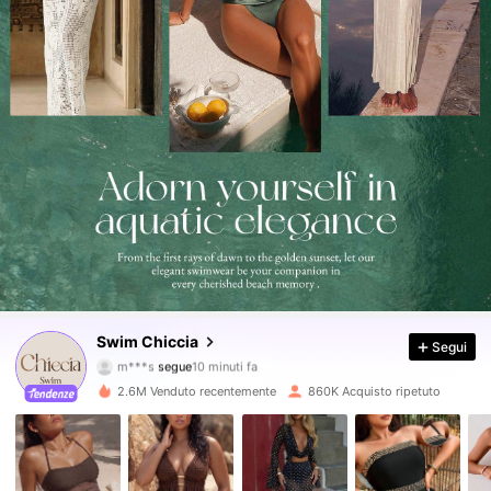
378K Follower
4.82
Swim Chiccia
Segui
j***s
sta navigando
378K Follower
4.82
2.6M Venduto recentemente
860K Acquisto ripetuto
378K Follower
4.82