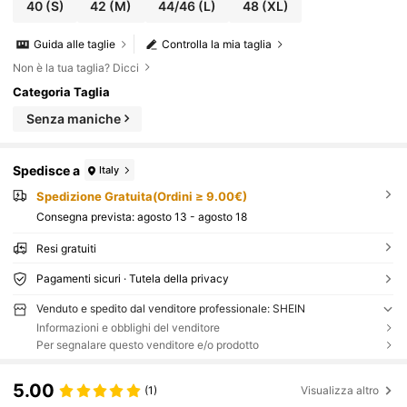
o del tè, stile occidentale, crociera, spiaggia, isol
40
(S)
42
(M)
44/46
(L)
48
(XL)
a, viaggio su strada, tutte le stagioni, festival mus
icali, vacanze bohémien, vacanze bohémien, autu
Guida alle taglie
Controlla la mia taglia
nno rilassato, stile boho occidentale, top eleganti
per donna, set di bikini marrone
Non è la tua taglia? Dicci
Categoria Taglia
Senza maniche
Spedisce a
Italy
Spedizione Gratuita(Ordini ≥ 9.00€)
Consegna prevista:
agosto 13 - agosto 18
Resi gratuiti
Pagamenti sicuri · Tutela della privacy
Venduto e spedito dal venditore professionale: SHEIN
Informazioni e obblighi del venditore
Per segnalare questo venditore e/o prodotto
5.00
(1)
Visualizza altro