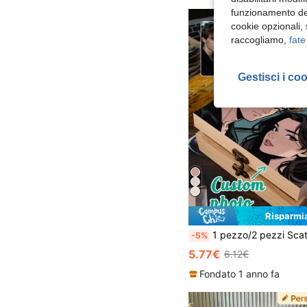
funzionamento del
cookie opzionali,
raccogliamo,
fate
Gestisci i co
Risparmi
1 pezzo/2 pezzi Scatola dei ricordi personalizzata con foto, Scatola di stoccaggio in legno personalizzata, Scatola dei ricordi con foto personalizzata, Scatola decorativa con nome personalizzabile, Scatola per gioielli, Scatola commemorativa per le vacanze, Regalo di
-5%
5.77€
6.12€
Fondato 1 anno fa