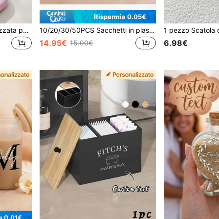
Risparmia 0.05€
Scatola portatile personalizzata per contenere il retainer dentale, la dentiera e l'apparecchio ortodontico per bambini, elegante autunnale
10/20/30/50PCS Sacchetti in plastica PE stampati personalizzati, sacchetti con testo personalizzato per attività commerciali, sacchetti per boutique, sacchetti per negozi all'ingrosso, multifunzionali, resistenti, antimuffa, regalo personalizzato per anniversari e compleanni
14.95€
6.98€
15.00€
a 0.01€