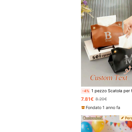
1 pezzo Scatola per fazzoletti in pelle personalizzata, stampa del nome personalizzata, design antipolvere, adatta per tavolo del soggiorno di casa, contenitore per fazzoletti in auto, forniture per feste, regalo per 
-4%
7.81€
8.20€
Fondato 1 anno fa