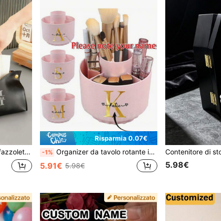
Risparmia 0.07€
la festa della mamma, accessori da cucito artistici fatti a mano, stile bohémien
Organizer da tavolo rotante in ABS di grande capacità personalizzabile, può essere stampato con il nome, può essere utilizzato come portapenne o portapennelli per il trucco, adatto per casa e scuola, soluzione di stoccaggio ideale per articoli di cartoleria e forniture scolastiche da scrivania
-1%
5.98€
5.91€
5.98€