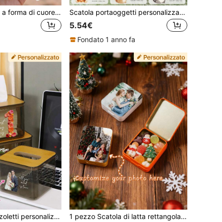
Barattolo di vetro a forma di cuore personalizzato con incisione, bottiglia ricordo con testo e nomi personalizzati e tappo in sughero, 4 stili disponibili, perfetto per la cerimonia della sabbia dell'unione del matrimonio, souvenir di matrimonio in spiaggia, regalo di fidanzamento e anniversario
Scatola portaoggetti personalizzata, scatola di legno personalizzata, scatola dei ricordi personalizzata, motivi animali carini, scatola decorativa personalizzabile, scatola di legno, scatola dei ricordi per le vacanze, regali di compleanno, anniversario, decorazione per la casa, regali unici, camera da letto, famiglia, amici
5.54€
Fondato 1 anno fa
Copri scatola fazzoletti personalizzata con foto, portafazzoletti personalizzato con testo, scatola fazzoletti personalizzata con numero, dispenser fazzoletti personalizzabile con design, stile moderno e minimalista con coperchio in legno, ideale come regalo per festività, decorazione per la casa, anniversari di matrimonio, feste di inaugurazione casa, regali pensierosi, famiglia, organizzazione fazzoletti
1 pezzo Scatola di latta rettangolare personalizzata, Scatola regalo personalizzata con foto, Adatta come scatola di stoccaggio regalo, Scatola di stoccaggio caramelle, Scatola di stoccaggio piccola, Scatola di confezionamento caramelle, Scatola di latta caramelle matrimonio personalizzata, Scatola caramelle matrimonio, Personalizzazione scatola regalo personalizzata