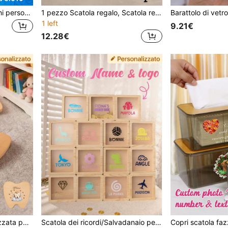
4 pezzi Bicchieri per succhi personalizzati con coperchi e cannucce, personalizzabili per feste di Ognissanti, caffè freddo, adatti per viaggi, conservazione di bevande, succhi, frullati, ottimi anche come regali per matrimoni, Ringraziamento, Natale, Ognissanti, in tutte le stagioni
1 pezzo Scatola regalo, Scatola regalo personalizzata vuota per testimone dello sposo, Scatola regalo in legno, Scatola regalo per testimone dello sposo, Scatola regalo in legno, Scatola regalo riutilizzabile, Scatola regalo personalizzata con testo personalizzato
1 left
9.21€
12.28€
Scatola di legno personalizzata per conservare oggetti, scatola per dentini, scatola per accessori per capelli, scatola portaanelli, scatola in legno a forma di angelo e dentino per raccogliere i dentini da Topolino. Adatta per lui, lei, il/la fidanzato/a, mamma, papà, famiglia, amici, anniversario, San Valentino, Festa della Mamma, compleanno, Festa del Papà, laurea, camera da letto, casa, sala da pranzo, ufficio, scuola
Scatola dei ricordi/Salvadanaio personalizzato, 50 motivi cartoni animati disponibili, vetro spesso e infrangibile, San Valentino, decorazione per matrimonio, decorazione per la casa, regalo per coppie, souvenir di viaggio, anniversario, regalo personalizzato, decorazione per la stanza, gioielli, industriale, ricordo