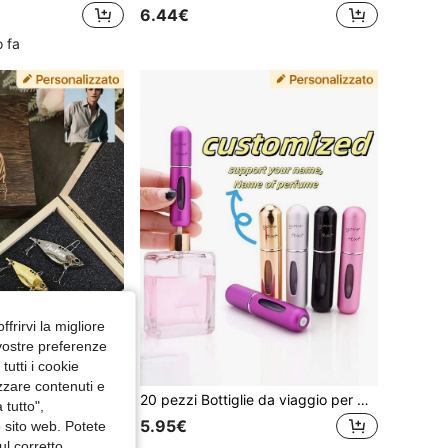
6.44€
 fa
ffrirvi la migliore
 vostre preferenze
utti i cookie
izzare contenuti e
1 pezzo/5 pezzi Set di esche da pesca personalizzate con nome, ricordo personalizzato in stile vintage per esposizione di hobby, con scatola regalo/senza scatola regalo, regalo creativo per papà, marito, compleanno, festa del papà, sorpresa per le vacanze, foto e immagini personalizzate, collezione unica di esche.
20 pezzi Bottiglie da viaggio per profumi personalizzabili, campioni di profumo portatili per uso quotidiano, facili da trasportare
 tutto",
5.95€
o sito web. Potete
ul corretto