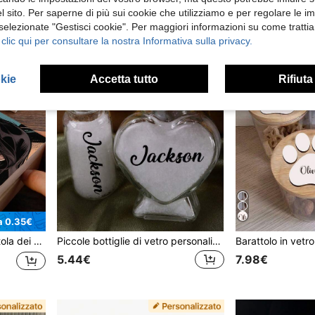
 sito. Per saperne di più sui cookie che utilizziamo e per regolare le i
 selezionate "Gestisci cookie". Per maggiori informazioni su come trattia
 clic qui per consultare la nostra Informativa sulla privacy.
okie
Accetta tutto
Rifiuta
a 0.35€
 matrimonio, Regalo di compleanno, Regalo di San Valentino, Anniversario, Camera da letto, Casa
Piccole bottiglie di vetro personalizzabili con tappi di sughero, bottiglie decorative personalizzate, bottiglie per sabbia, souvenir, bottiglie dei desideri, bottiglie dei ricordi, spiaggia, luna di miele, San Valentino, regali di matrimonio, bottiglie di vetro carine, regali di compleanno, camera da letto, soggiorno, sposo, sposa, amici, coppie, famiglia, padre, madre
5.44€
7.98€