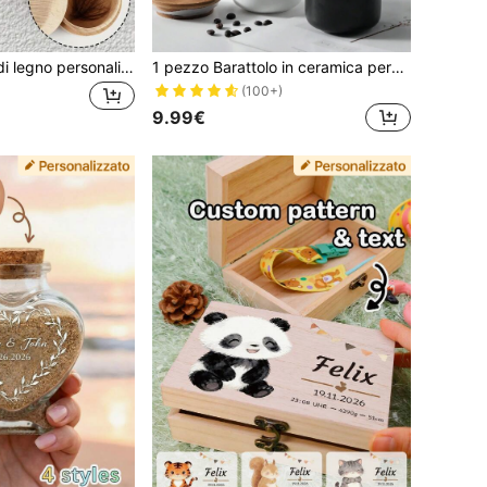
1 pezzo Scatola di legno personalizzabile per conservare i capelli, scatola per conservare i capelli fetali, scatola di legno alternativa per conservare i capelli fetali, scatola per conservare i capelli del bambino, scatola di legno per conservare i capelli, scatola ricordo per la raccolta di capelli fetali unisex, ricordo in legno, unisex, testo del nome personalizzabile, regalo di Pasqua, regalo commemorativo, regalo di compleanno
1 pezzo Barattolo in ceramica personalizzabile per conservare biscotti con coperchio in bambù ermetico, adatto per conservare tè, biscotti, caffè, spezie, caramelle, ecc. Multifunzionale, decorativo, riutilizzabile, personalizzato, unico. Regalo per il fidanzato, estetico, regalo per la nuova casa, idee regalo
(100+)
9.99€