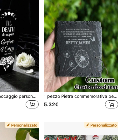
Contenitore di stoccaggio personalizzato a forma di bara nera con coperchio, con design bohémien di astrologia e rose, adatto per la conservazione di anelli da matrimonio gotici e l'organizzazione di gioielli, scatole per gioielli regalo per feste di compleanno, confezioni regalo di Natale, scatola regalo di Ognissanti
1 pezzo Pietra commemorativa personalizzata - Targa quadrata personalizzabile, adatta per la decorazione della casa, l'artigianato - Regalo commemorativo unico, memoriali incisi, lapidi e commemorativi con nome personalizzato
5.32€