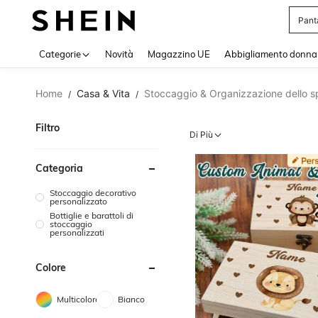
Squi
Use up 
Categorie
Novità
Magazzino UE
Abbigliamento donna
Home
Casa & Vita
Stoccaggio & Organizzazione dello s
/
/
Filtro
Di Più
Categoria
Stoccaggio decorativo
personalizzato
Bottiglie e barattoli di
stoccaggio
personalizzati
Colore
Multicolore
Bianco