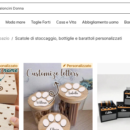
shy
and down arrow keys to navigate search Recente ricerca and Cerca e Trova. Pres
Moda mare
Taglie Forti
Casa e Vita
Abbigliamento uomo
Ba
pazio
Scatole di stoccaggio, bottiglie e barattoli personalizzati
/