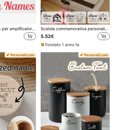
Scatola portapick per amplificatore chitarra 3D personalizzabile, può contenere 11 pick sulla parte superiore con spazio di archiviazione extra - regalo perfetto per la Festa del Papà! Organizer per pick da chitarra, Portapick, Decorazione per amplificatore chitarra, Idea regalo per musicisti, Regalo personalizzato per chitarristi, Regalo per amanti della musica, Regalo per la musica rock, Regalo per band, Decorazione pratica, Portapick da chitarra, Pick da chitarra, Festa del Papà
Scatola commemorativa personalizzata, scatola di raccolta personalizzata, scatola commemorativa personalizzata, adatta come confezione regalo per occasioni speciali, collezione commemorativa personalizzata alla moda, regalo perfetto per giorni commemorativi e traguardi, utilizzata per conservare cimeli preziosi
5.52€
Fondato 1 anno fa