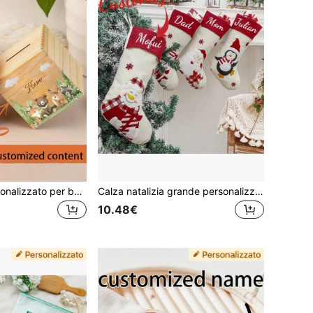
Salvadanaio personalizzato per bambini e bambine, salvadanaio a forma di animale personalizzato, salvadanaio in legno con nome, regalo di compleanno, scatola decorativa per la casa
Calza natalizia grande personalizzata, calza regalo di Babbo Natale e pupazzo di neve, decorazioni per l'albero, decorazioni per feste natalizie in famiglia, contenitore regalo natalizio
10.48€