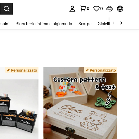
0
0
s Enter to select.
mbini
Biancheria intima e pigiameria
Scarpe
Gioielli E Accessori