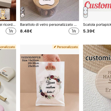
1 pezzo/2 pezzi Scatola dei ricordi fotografica personalizzata, Scatola di stoccaggio in legno personalizzata, Scatola dei ricordi fotografica personalizzata, Scatola decorativa con nome personalizzabile, Scatola portagioie, Scatola commemorativa per le vacanze, Regalo di matrimonio, Regalo di compleanno, Regalo di San Valentino, Anniversario, Camera da letto, Casa
Barattolo di vetro personalizzato per conservare i premietti per cani con coperchio inciso e stampa di zampa, contenitore per cibo per animali domestici con nome personalizzabile
8.48€
5.39€