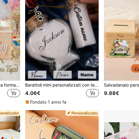
Segnalibro personalizzato a forma di cuore in pelle, accessorio per libri con testo/immagine personalizzati, protezione per angoli di libri personalizzata, regalo ideale per lettori e amanti dei libri, etichetta regalo di compleanno per amici, famiglia e coppie, adesivo logo
Barattoli mini personalizzati con testo, Barattoli mini personalizzati con tappi in sughero, Barattoli di sabbia personalizzati come ricordo, Barattolo decorativo piccolo personalizzabile, Bottiglia dei desideri, Bottiglia dei ricordi, Luna di miele in spiaggia, San Valentino, Regali di matrimonio, Barattolo di vetro carino, Regali di compleanno
4.06€
9.88€
Fondato 1 anno fa