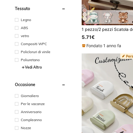
Tessuto
Legno
ABS
vetro
5.71€
Compositi WPC
Fondato 1 anno fa
Policloruri di vinile
Poliuretano
Vedi Altro
Occasione
Giornaliero
Per le vacanze
Anniversario
Compleanno
Nozze