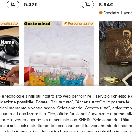
5.42€
8.84€
Fondato 1 anno
e tecnologie simili sul nostro sito web per fornire il servizio richiesto e o
gazione possibile. Potete "Rifiuta tutto", "Accetta tutto" o impostare le
siasi momento a vostra scelta. Selezionando "Accetta tutto", attiveremo t
aiutano ad analizzare il traffico, offrire funzionalità avanzate e personal
1 pezzo Set portaplettri per chitarra in plastica di dimensioni mini con nome personalizzato a tema musicale, con plettri colorati, stile rock vintage nero e arancione con motivo amplificatore e altoparlante, organizer da scrivania rettangolare con dettaglio nome personalizzato, scatola espositiva per conservazione plettri per chitarra, regalo per musicisti
Bottiglie ricaricabili personalizzabili, bottiglie ricaricabili con testo personalizzato e motivo floreale, bottiglie da viaggio portatili, bottiglie vuote compatte per viaggi, bottiglie ricaricabili con pompa per prodotti per la cura della pelle, bottiglie riutilizzabili in plastica per struccante, tonico, smalto, essenza, ecc. Elementi essenziali per il viaggio, bottiglie per lo stoccaggio durante i viaggi
orare la vostra esperienza di acquisto con SHEIN. Selezionando "Rifiuta
5.48€
7.13€
zzo dei soli cookie strettamente necessari per il funzionamento del nostr
ficando le impostazioni del vostro browser, ma questo potrebbe influire s