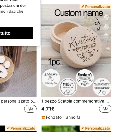
mpostazioni dei
mo i dati che
 tutto
Barattolo in vetro personalizzato per conservare i premietti per cani con coperchio inciso e impronta di zampa, contenitore rotondo personalizzabile per cibo per animali domestici, premietti per l'addestramento, organizzatori per armadi e organizzazione della dispensa
1 pezzo Scatola commemorativa personalizzata per il primo dente, scatola di legno per la fata dei denti personalizzabile con nome, scatola per la conservazione dei denti da latte, scatola per la conservazione dei denti persi, scatola multifunzionale per piccoli oggetti, impermeabile, sigillata, senza stiratura, incisa, decorativa, vintage raffinato, alta qualità, carina, personalizzabile, personalizzata, unica, regalo ideale per lei, fidanzato, fidanzata, papà, mamma, famiglia, amici, figlio, figlia, adatta per anniversario, San Valentino, matrimonio, decorazione della casa e altre occasioni.
4.71€
Fondato 1 anno fa